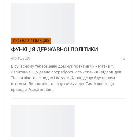
ПИСЬМА В РЕДАКЦИЮ
ФУНКЦІЯ ДЕРЖАВНОЇ ПОЛІТИКИ
Апр 10, 2020
В сучасному телебаченні домінує позитив чи негатив ?.
Запитання, що давно потребують осмислення і відповідей.
Тільки нічого не видно і не чути. А так, дещо йде легким
штилем...Висловлю власну точку зору. Тим більше, що
привід є. Адже вплив…