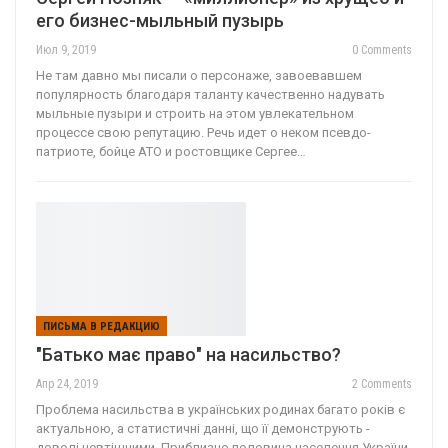
его бизнес-мыльный пузырь
Июл 9, 2019
0 Comments
Не там давно мы писали о персонаже, завоевавшем
популярность благодаря таланту качественно надувать
мыльные пузыри и строить на этом увлекательном
процессе свою репутацию. Речь идет о неком псевдо-
патриоте, бойце АТО и ростовщике Сергее…
ПИСЬМА В РЕДАКЦИЮ
"Батько має право" на насильство?
Апр 24, 2019
2 Comments
Проблема насильства в українських родинах багато років є
актуальною, а статистичні данні, що її демонструють -
доволі невтішними. Приблизно половина населення України