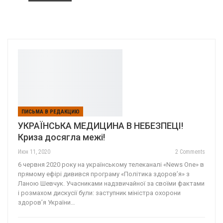
ПИСЬМА В РЕДАКЦИЮ
УКРАЇНСЬКА МЕДИЦИНА В НЕБЕЗПЕЦІ!
Криза досягла межі!
Июн 11, 2020
2 Comments
6 червня 2020 року на українському телеканалі «News One» в
прямому ефірі дивився програму «Політика здоров’я» з
Ланою Шевчук. Учасниками надзвичайної за своїми фактами
і розмахом дискусії були: заступник міністра охорони
здоров’я України…