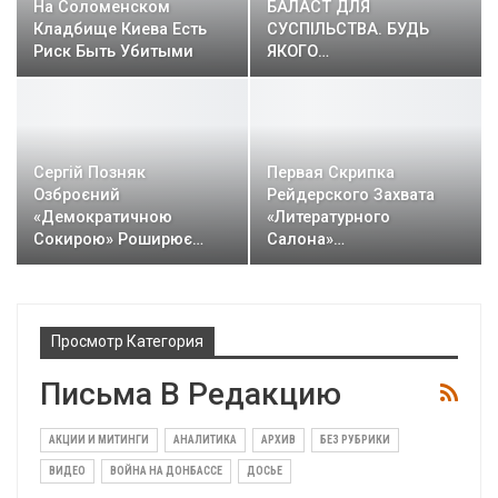
На Соломенском
БАЛАСТ ДЛЯ
Кладбище Киева Есть
СУСПІЛЬСТВА. БУДЬ
Риск Быть Убитыми
ЯКОГО…
Сергій Позняк
Первая Скрипка
Озброєний
Рейдерского Захвата
«Демократичною
«Литературного
Сокирою» Роширює…
Салона»…
Просмотр Категория
Письма В Редакцию
АКЦИИ И МИТИНГИ
АНАЛИТИКА
АРХИВ
БЕЗ РУБРИКИ
ВИДЕО
ВОЙНА НА ДОНБАССЕ
ДОСЬЕ