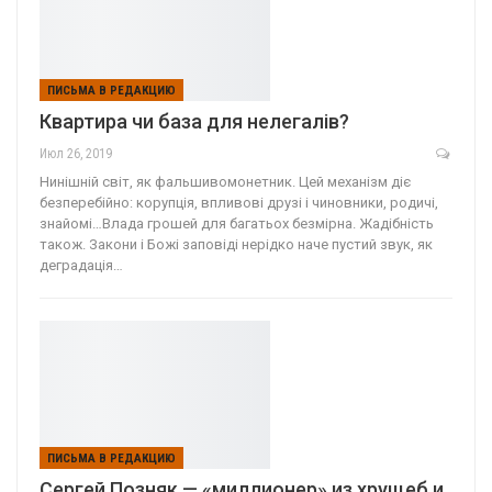
ПИСЬМА В РЕДАКЦИЮ
Квартира чи база для нелегалiв?
Июл 26, 2019
Нинішній світ, як фальшивомонетник. Цей механізм діє
безперебійно: корупція, впливові друзі і чиновники, родичі,
знайомі…Влада грошей для багатьох безмірна. Жадібність
також. Закони і Божі заповіді нерідко наче пустий звук, як
деградація…
ПИСЬМА В РЕДАКЦИЮ
Сергей Позняк — «миллионер» из хрущеб и