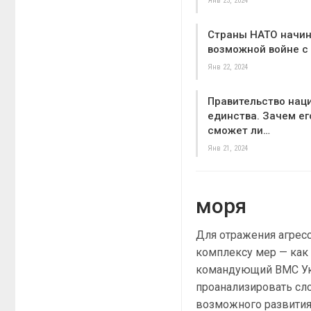
Янв 23, 2024
Страны НАТО начин
возможной войне с
Янв 22, 2024
Правительство нац
единства. Зачем ег
сможет ли…
Янв 21, 2024
моря
Для отражения агрес
комплексу мер — как 
командующий ВМС Укр
проанализировать сл
возможного развития