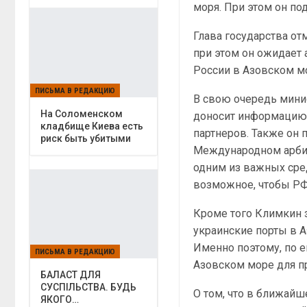
моря. При этом он по
Глава государства от
при этом он ожидает
России в Азовском м
ПИСЬМА В РЕДАКЦИЮ
В свою очередь мини
На Соломенском
доносит информацию 
кладбище Киева есть
партнеров. Также он 
риск быть убитыми
Международном арбит
одним из важных сред
возможное, чтобы РФ 
Кроме того Климкин з
украинские порты в А
Именно поэтому, по е
ПИСЬМА В РЕДАКЦИЮ
Азовском море для п
БАЛАСТ ДЛЯ
СУСПІЛЬСТВА. БУДЬ
О том, что в ближай
ЯКОГО…