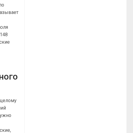
по
называет
июля
 148
нские
ного
 целому
ший
нужно
ские,