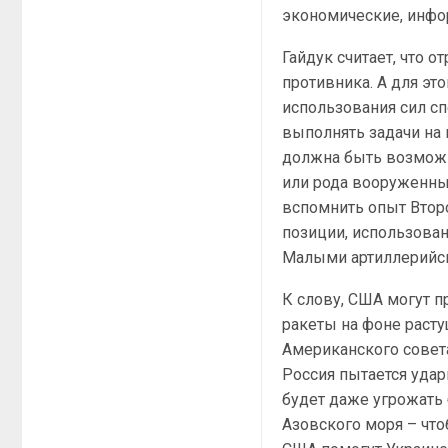
экономические, инф
Гайдук считает, что 
противника. А для эт
использования сил сп
выполнять задачи на 
должна быть возможн
или рода вооруженных
вспомнить опыт Втор
позиции, использован
Малыми артиллерийск
К слову, США могут 
ракеты на фоне расту
Американского совета
Россия пытается уда
будет даже угрожать 
Азовского моря – что