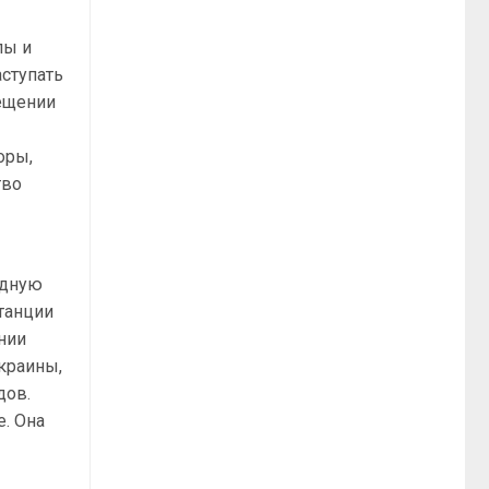
лы и
аступать
мещении
я
оры,
тво
одную
танции
нии
краины,
дов.
. Она