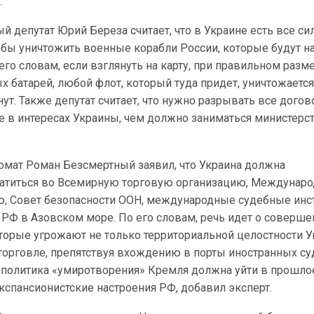
.
й депутат Юрий Береза считает, что в Украине есть все си
тобы уничтожить военные корабли России, которые будут н
его словам, если взглянуть на карту, при правильном раз
х батарей, любой флот, который туда придет, уничтожаетс
нут. Также депутат считает, что нужно разрывать все догов
е в интересах Украины, чем должно заниматься министерс
омат Роман Безсмертный заявил, что Украина должна
атиться во Всемирную торговую организацию, Междунар
, Совет безопасности ООН, международные судебные инс
 РФ в Азовском море. По его словам, речь идет о соверше
торые угрожают не только территориальной целостности У
торговле, препятствуя вхождению в порты иностранных су
о политика «умиротворения» Кремля должна уйти в прошлое
кспансионистские настроения РФ, добавил эксперт.