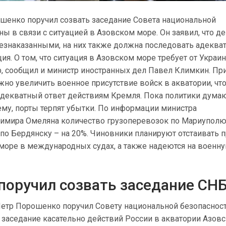
шенко поручил созвать заседание Совета национальной
ны в связи с ситуацией в Азовском море. Он заявил, что д
безнаказанными, на них также должна последовать адеква
я. О том, что ситуация в Азовском море требует от Украи
р, сообщил и министр иностранных дел Павел Климкин. Пр
ужно увеличить военное присутствие войск в акватории, чт
адекватный ответ действиям Кремля. Пока политики думаю
му, порты терпят убытки. По информации министра
имира Омеляна количество грузоперевозок по Мариуполю
 по Бердянску – на 20%. Чиновники планируют отстаивать 
море в международных судах, а также надеются на военн
поручил созвать заседание СН
етр Порошенко поручил Совету национальной безопасност
 заседание касательно действий России в акватории Азов