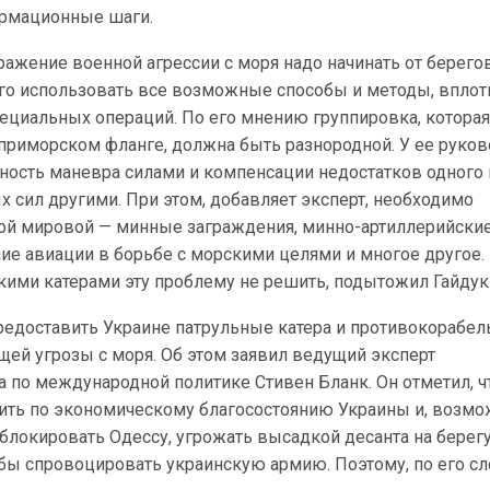
ормационные шаги.
отражение военной агрессии с моря надо начинать от берего
ого использовать все возможные способы и методы, вплот
ециальных операций. По его мнению группировка, которая
приморском фланге, должна быть разнородной. У ее руков
ость маневра силами и компенсации недостатков одного
 сил другими. При этом, добавляет эксперт, необходимо
ой мировой — минные заграждения, минно-артиллерийски
ие авиации в борьбе с морскими целями и многое другое.
ими катерами эту проблему не решить, подытожил Гайдук
предоставить Украине патрульные катера и противокорабе
щей угрозы с моря. Об этом заявил ведущий эксперт
 по международной политике Стивен Бланк. Он отметил, ч
рить по экономическому благосостоянию Украины и, возмо
блокировать Одессу, угрожать высадкой десанта на берег
бы спровоцировать украинскую армию. Поэтому, по его сл