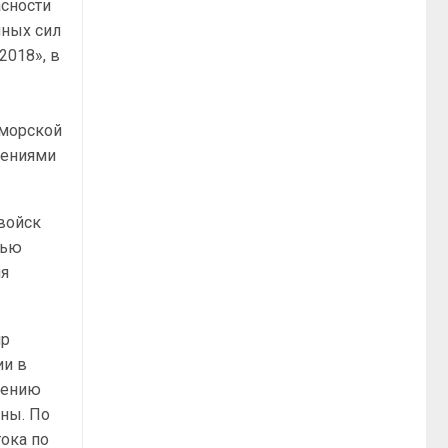
асности
нных сил
2018», в
 морской
лениями
войск
лью
ия
ир
ии в
шению
ины. По
ока по