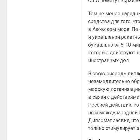
США помогут Украине
Тем не менее народны
средства для того, ч
в Азовском море. По 
и укреплении ракетны
буквально за 5-10 ми
которые действуют н
иностранных дел.
В свою очередь дипл
незамедлительно обр
морскую организацию
в связи с действиями
Россией действий, ко
но и международной 
Дипломат заявил, чт
только стимулирует э