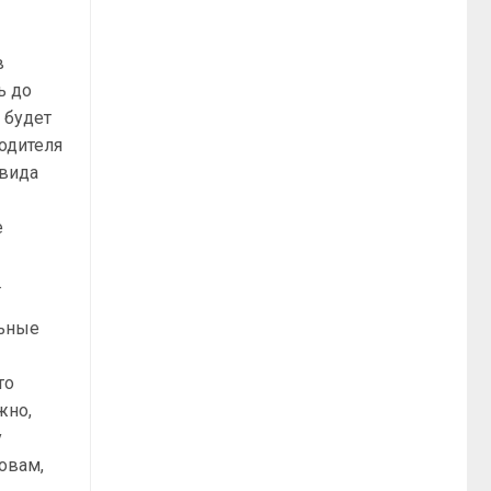
в
ь до
 будет
одителя
 вида
е
.
льные
то
жно,
у
овам,