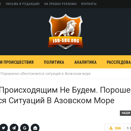
Е
ПИСЬМА В РЕДАКЦИЮ
НА ПРАВАХ РЕКЛАМЫ
КОНТАКТЫ
 И ПРОИСШЕСТВИЯ
ПОЛИТИКА
АНАЛИТИКА
РАССЛЕДОВ
 Порошенко обеспокоился ситуаций в Азовском море
 Происходящим Не Будем. Порош
ся Ситуаций В Азовском Море
НАШИ 
996
1