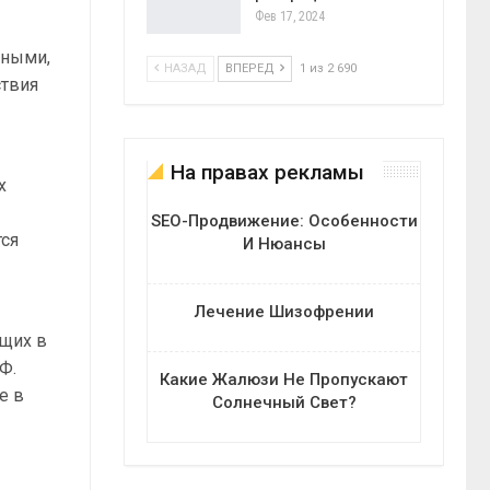
Фев 17, 2024
нными,
НАЗАД
ВПЕРЕД
1 из 2 690
ствия
На правах рекламы
х
SEO-Продвижение: Особенности
тся
И Нюансы
Лечение Шизофрении
ющих в
Ф.
Какие Жалюзи Не Пропускают
е в
Солнечный Свет?