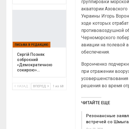
группировки морской
акватории Азовского
Украины Игорь Воронч
ходе которых отраба
противовоздушной об
Черноморского побер
авиации на полевой 
ПИСЬМА В РЕДАКЦИЮ
обеспечения.
Сергій Позняк
озброєний
Воронченко подчеркн
«Демократичною
сокирою»…
при отражении воору
усовершенствования 
решения во время отр
НАЗАД
ВПЕРЕД
1 из 68
ЧИТАЙТЕ ЕЩЕ
Резонансные заявл
встречей со Шмыга