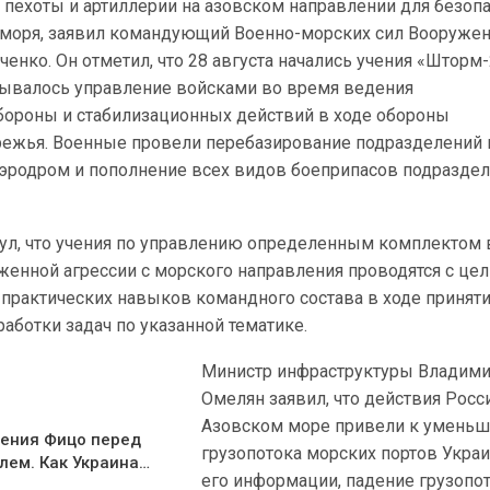
 пехоты и артиллерии на азовском направлении для безоп
 моря, заявил командующий Военно-морских сил Вооруже
енко. Он отметил, что 28 августа начались учения «Шторм-
тывалось управление войсками во время ведения
ороны и стабилизационных действий в ходе обороны
ежья. Военные провели перебазирование подразделений
аэродром и пополнение всех видов боеприпасов подразде
ул, что учения по управлению определенным комплектом 
женной агрессии с морского направления проводятся с це
практических навыков командного состава в ходе принят
аботки задач по указанной тематике.
Министр инфраструктуры Владим
Омелян заявил, что действия Росс
Азовском море привели к умень
ения Фицо перед
грузопотока морских портов Укра
лем. Как Украина…
его информации, падение грузопот