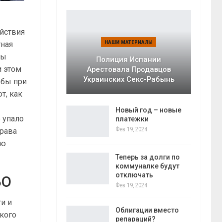
ействия
НАШИ МАТЕРИАЛЫ
тная
ны
Полиция Испании
и этом
Арестовала Продавцов
Украинских Секс-Рабынь
обы при
т, как
Новый год – новые
 упало
платежки
Фев 19, 2024
права
ую
Теперь за долги по
коммуналке будут
отключать
БО
Фев 19, 2024
и и
Облигации вместо
ского
репараций?