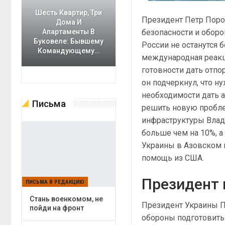
Шесть Квартир, Три
Президент Петр Поро
Дома И
безопасности и оборо
Апартаменты В
Буковеле: Бывшему
России не останутся 
Командующему…
международная реакци
готовности дать отпо
он подчеркнул, что н
необходимости дать 
Письма
решить новую пробле
инфраструктуры Влад
больше чем на 10%, а
Украины в Азовском 
помощь из США.
Президент 
ПИСЬМА В РЕДАКЦИЮ
Cтань военкомом, не
Президент Украины П
пойди на фронт
обороны подготовить