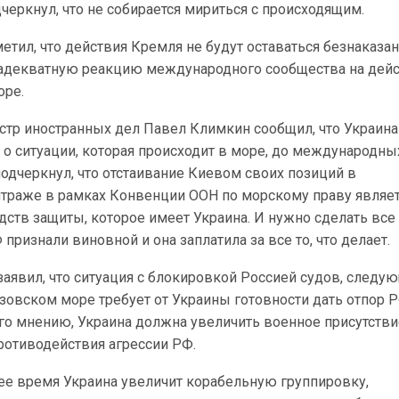
дчеркнул, что не собирается мириться с происходящим.
метил, что действия Кремля не будут оставаться безнаказа
 адекватную реакцию международного сообщества на дей
оре.
стр иностранных дел Павел Климкин сообщил, что Украина
о ситуации, которая происходит в море, до международны
подчеркнул, что отстаивание Киевом своих позиций в
раже в рамках Конвенции ООН по морскому праву являе
ств защиты, которое имеет Украина. И нужно сделать все
признали виновной и она заплатила за все то, что делает.
аявил, что ситуация с блокировкой Россией судов, следу
зовском море требует от Украины готовности дать отпор Р
го мнению, Украина должна увеличить военное присутстви
ротиводействия агрессии РФ.
шее время Украина увеличит корабельную группировку,