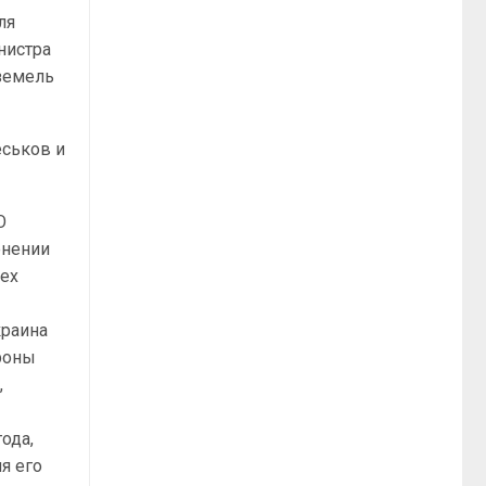
ля
нистра
земель
еськов и
О
енении
сех
краина
роны
,
года,
я его