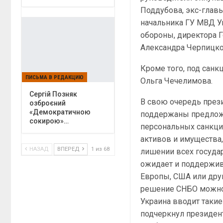
Поддубова, экс-глав
начальника ГУ МВД У
обороны, директора 
Александра Черпицко
Кроме того, под санк
ПИСЬМА В РЕДАКЦИЮ
Ольга Чечелимова.
Сергій Позняк
В свою очередь през
озброєний
«Демократичною
поддержаны предложе
сокирою»…
персональных санкций
активов и имущества
НАЗАД
ВПЕРЕД
1 из 68
лишении всех государ
ожидает и поддержив
Европы, США или дру
решение СНБО можно о
Украина вводит такие 
подчеркнул президент