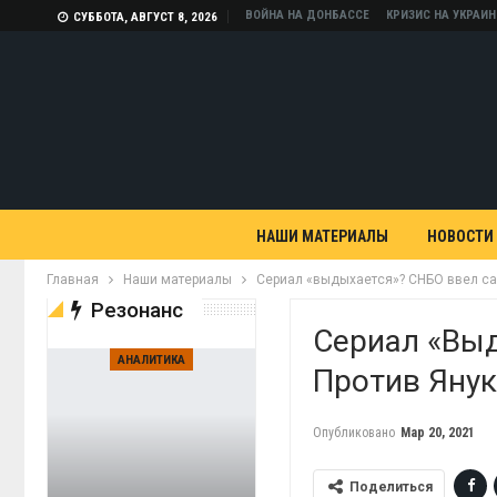
ВОЙНА НА ДОНБАССЕ
КРИЗИС НА УКРАИН
СУББОТА, АВГУСТ 8, 2026
НАШИ МАТЕРИАЛЫ
НОВОСТИ
Главная
Наши материалы
Сериал «выдыхается»? СНБО ввел сан
Резонанс
Сериал «вы
АНАЛИТИКА
Против Янук
Опубликовано
Мар 20, 2021
Поделиться