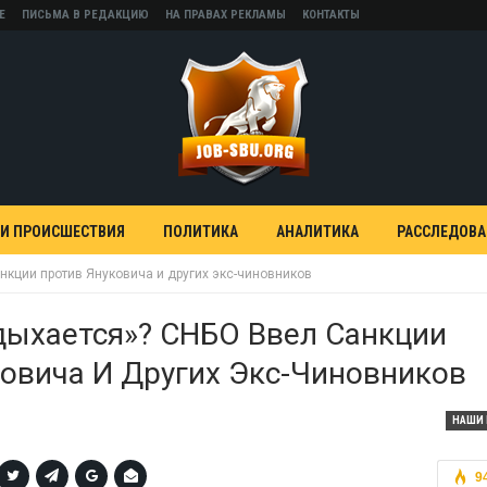
Е
ПИСЬМА В РЕДАКЦИЮ
НА ПРАВАХ РЕКЛАМЫ
КОНТАКТЫ
 И ПРОИСШЕСТВИЯ
ПОЛИТИКА
АНАЛИТИКА
РАССЛЕДОВ
кции против Януковича и других экс-чиновников
дыхается»? СНБО Ввел Санкции
овича И Других Экс-Чиновников
НАШИ 
9