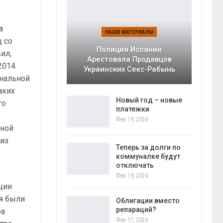
а
НАШИ МАТЕРИАЛЫ
ц со
Полиция Испании
ил,
Арестовала Продавцов
2014
Украинских Секс-Рабынь
ональной
аких
Новый год – новые
го
платежки
Фев 19, 2024
ьной
 из
Теперь за долги по
коммуналке будут
отключать
Фев 19, 2024
ции
ия были
Облигации вместо
репараций?
ра
Фев 17, 2024