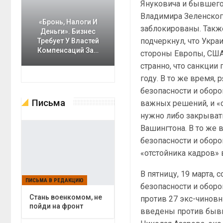
Януковича и бывшего
Владимира Зеленского
«Бронь, Налоги И
заблокированы. Также
Деньги». Бизнес
подчеркнул, что Укр
Требует У Властей
Компенсаций За…
стороны Европы, США
странно, что санкции
году. В то же время,
безопасности и оборо
Письма
важных решений, и «
нужно либо закрывать
Вашингтона. В то же 
безопасности и оборо
«отстойника кадров»
В пятницу, 19 марта,
ПИСЬМА В РЕДАКЦИЮ
безопасности и обор
Cтань военкомом, не
против 27 экс-чиновн
пойди на фронт
введены против бывш