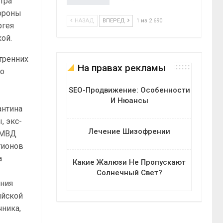
тра
бороны
НАЗАД
ВПЕРЕД
1 из 2 690
ргея
ой.
тренних
На правах рекламы
го
SEO-Продвижение: Особенности
И Нюансы
антина
, экс-
Лечение Шизофрении
УМВД
гионов
а
Какие Жалюзи Не Пропускают
Солнечный Свет?
ения
ийской
чника,