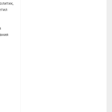
олитик,
етил
я
ания