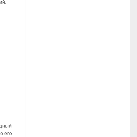
ий,
одный
о его