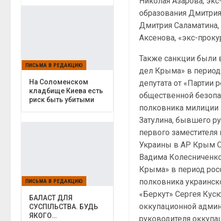
Николая Азарова, эк
образования Дмитрия
Дмитрия Саламатина,
Аксенова, «экс-прок
Также санкции были 
ПИСЬМА В РЕДАКЦИЮ
дел Крыма» в период
На Соломенском
депутата от «Партии 
кладбище Киева есть
общественной безоп
риск быть убитыми
полковника милиции В
Затулина, бывшего р
первого заместителя
Украины в АР Крым О
Вадима Колесниченко
Крыма» в период рос
полковника украинск
ПИСЬМА В РЕДАКЦИЮ
«Беркут» Сергея Кус
БАЛАСТ ДЛЯ
оккупационной админ
СУСПІЛЬСТВА. БУДЬ
ЯКОГО…
руководителя оккупа