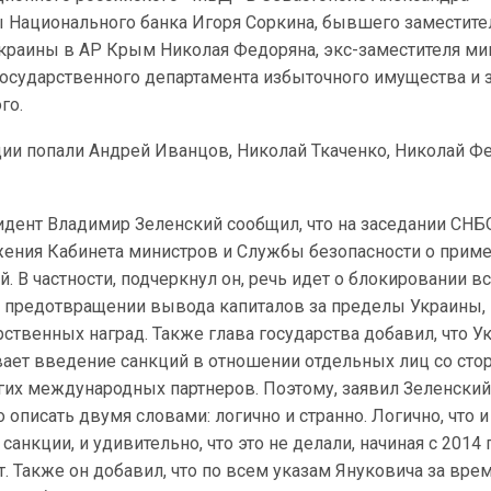
ы Национального банка Игоря Соркина, бывшего заместите
краины в АР Крым Николая Федоряна, экс-заместителя ми
Государственного департамента избыточного имущества и 
го.
ции попали Андрей Иванцов, Николай Ткаченко, Николай Ф
идент Владимир Зеленский сообщил, что на заседании СНБ
ния Кабинета министров и Службы безопасности о прим
. В частности, подчеркнул он, речь идет о блокировании в
, предотвращении вывода капиталов за пределы Украины,
ственных наград. Также глава государства добавил, что У
ает введение санкций в отношении отдельных лиц со сто
гих международных партнеров. Поэтому, заявил Зеленский
писать двумя словами: логично и странно. Логично, что и
санкции, и удивительно, что это не делали, начиная с 2014 
. Также он добавил, что по всем указам Януковича за врем