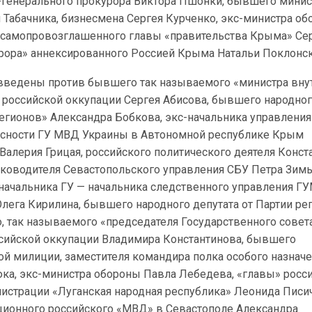
с-генерального прокурора Виктора Пшонки, бывшего минис
 Табачника, бизнесмена Сергея Курченко, экс-министра о
 самопровозглашенного главы «правительства Крыма» Се
урора» аннексированного Россией Крыма Натальи Поклонск
введены против бывшего так называемого «министра вну
 российской оккупации Сергея Абисова, бывшего народно
регионов» Александра Бобкова, экс-начальника управления
асности ГУ МВД Украины в Автономной республике Крым
алерия Грицая, российского политического деятеля Конст
уководителя Севастопольского управления СБУ Петра Зимы
 начальника ГУ — начальника следственного управления Г
лега Кирилина, бывшего народного депутата от Партии ре
, так называемого «председателя Государственного совет
сийской оккупации Владимира Константинова, бывшего
ой милиции, заместителя командира полка особого назнач
юка, экс-министра обороны Павла Лебедева, «главы» росс
истрации «Луганская народная республика» Леонида Писи
ционного российского «МВД» в Севастополе Александра