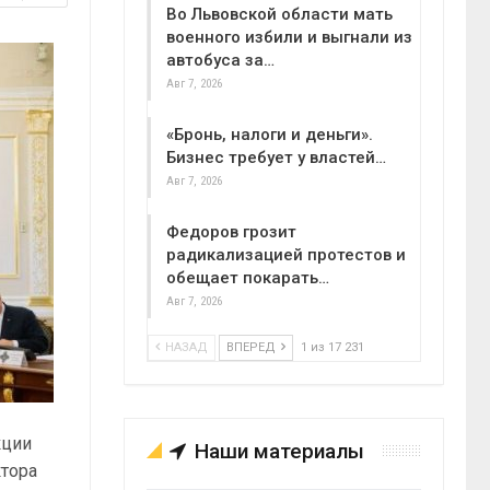
Во Львовской области мать
военного избили и выгнали из
автобуса за…
Авг 7, 2026
«Бронь, налоги и деньги».
Бизнес требует у властей…
Авг 7, 2026
Федоров грозит
радикализацией протестов и
обещает покарать…
Авг 7, 2026
НАЗАД
ВПЕРЕД
1 из 17 231
кции
Наши материалы
ктора