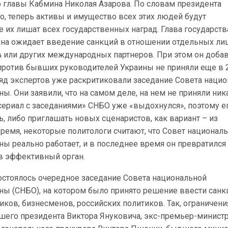
 главы Кабмина Николая Азарова. По словам президента
, теперь активы и имущество всех этих людей будут
 их лишат всех государственных наград. Глава государств
аина ожидает введение санкций в отношении отдельных ли
 или других международных партнеров. При этом он добав
 против бывших руководителей Украины не приняли еще в 
 ряд экспертов уже раскритиковали заседание Совета наци
ны. Они заявили, что на самом деле, на нем не приняли ник
сериал с заседаниями» СНБО уже «выдохнулся», поэтому е
, либо приглашать новых сценаристов, как вариант – из
время, некоторые политологи считают, что Совет национал
ны реально работает, и в последнее время он превратился
 в эффективный орган.
 состоялось очередное заседание Совета национальной
оны (СНБО), на котором было принято решение ввести санк
иков, бизнесменов, российских политиков. Так, ограничен
его президента Виктора Януковича, экс-премьер-минист