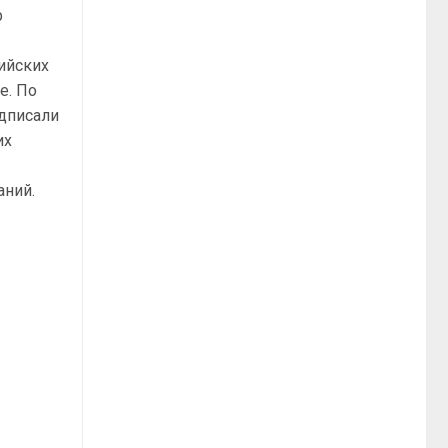
р
ийских
е. По
одписали
их
аний.