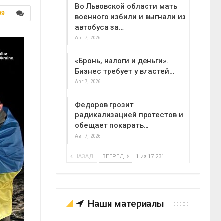
Во Львовской области мать
99
военного избили и выгнали из
автобуса за…
Авг 7, 2026
«Бронь, налоги и деньги».
Бизнес требует у властей…
Авг 7, 2026
Федоров грозит
радикализацией протестов и
обещает покарать…
Авг 7, 2026
НАЗАД
ВПЕРЕД
1 из 17 231
Наши материалы