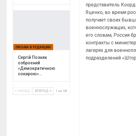
представитель Коорд
Яценко, во время ро
получает своих бывш
военнослужащих, кото
его словам, Россия 
контракты с министер
ПИСЬМА В РЕДАКЦИЮ
лагерях для военнопл
подразделений «Штор
Сергій Позняк
озброєний
«Демократичною
сокирою»…
НАЗАД
ВПЕРЕД
1 из 68