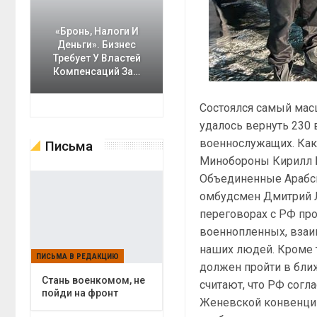
«Бронь, Налоги И
Деньги». Бизнес
Требует У Властей
Компенсаций За…
Состоялся самый мас
удалось вернуть 230 
военнослужащих. Как
Письма
Минобороны Кирилл Б
Объединенные Арабск
омбудсмен Дмитрий Лу
переговорах с РФ пр
военнопленных, взаи
наших людей. Кроме 
ПИСЬМА В РЕДАКЦИЮ
должен пройти в бли
Cтань военкомом, не
считают, что РФ согл
пойди на фронт
Женевской конвенции