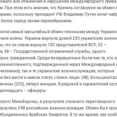
ровать все обвинения в нарушении международного права
. При этом есть мнение, что Кремль согласился на обмен 
рами, поскольку президент РФ Владимир Путин хочет наб
 балов перед своим переизбранием.
тоялся самый масштабный обмен пленными между Украино
чала войны. Украина вернула домой 230 украинских военн
о, что из плена вернули 130 представителей ВСУ, 55 –
, 38 – Государственной пограничной службы, одного
ерых гражданский. Среди возвращенных были как те, кто 
военнопленного, подтвержденный через Международный 
 человека), так и те украинские военнослужащие, которые
 без вести и имели статус «поиск лица» (48). Большинств
чины (225), пятеро женщин. В рядовой и сержантский сос
одиннадцать – офицеры.
ского Минобороны, в результате сложного переговорного
ернулись 248 российских военнослужащих. Обмен был пр
Объединенных Арабских Эмиратов. В то же время, как соо