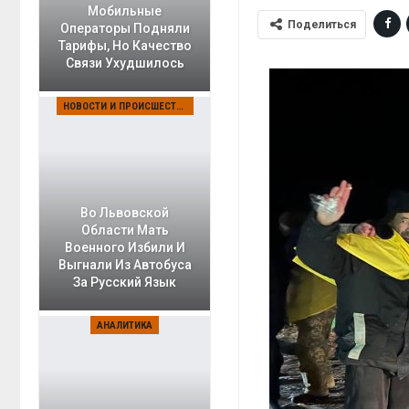
Мобильные
Поделиться
Операторы Подняли
Тарифы, Но Качество
Связи Ухудшилось
НОВОСТИ И ПРОИСШЕСТВИЯ
Во Львовской
Области Мать
Военного Избили И
Выгнали Из Автобуса
За Русский Язык
АНАЛИТИКА