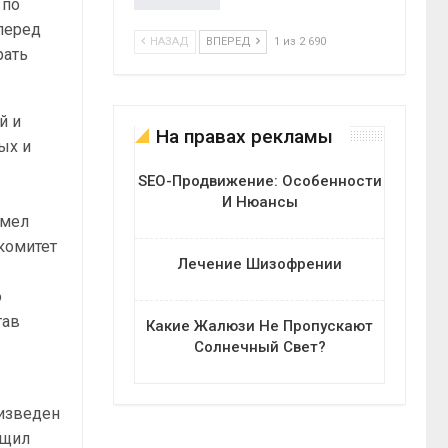
 по
перед
НАЗАД
ВПЕРЕД
1 из 2 690
рать
й и
На правах рекламы
ых и
SEO-Продвижение: Особенности
И Нюансы
имел
комитет
Лечение Шизофрении
о
тав
Какие Жалюзи Не Пропускают
Солнечный Свет?
оизведен
бщил