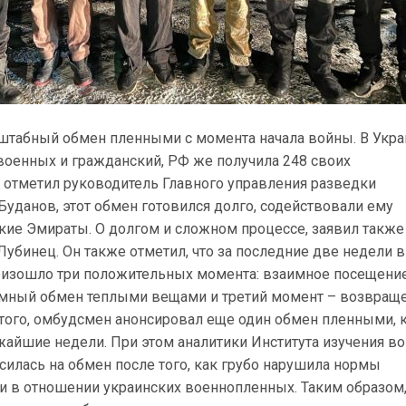
штабный обмен пленными с момента начала войны. В Укра
военных и гражданский, РФ же получила 248 своих
 отметил руководитель Главного управления разведки
уданов, этот обмен готовился долго, содействовали ему
ие Эмираты. О долгом и сложном процессе, заявил также
бинец. Он также отметил, что за последние две недели в
оизошло три положительных момента: взаимное посещени
мный обмен теплыми вещами и третий момент – возвращ
того, омбудсмен анонсировал еще один обмен пленными, 
жайшие недели. При этом аналитики Института изучения в
асилась на обмен после того, как грубо нарушила нормы
 в отношении украинских военнопленных. Таким образом,