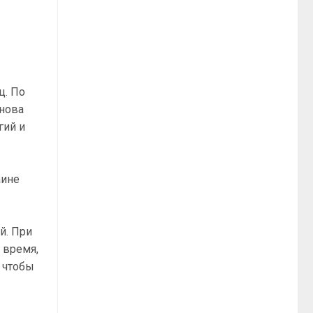
ц. По
снова
гий и
аине
й. При
 время,
, чтобы