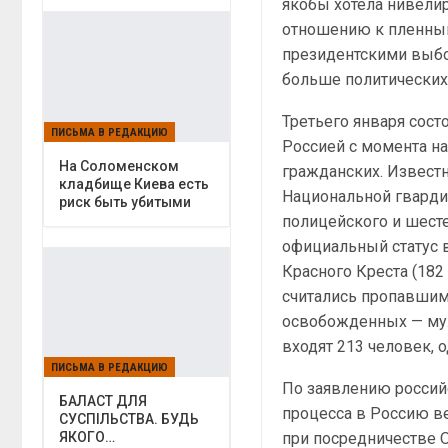
якобы хотела нивели
отношению к пленным
президентскими выбо
больше политических
Третьего января сос
ПИСЬМА В РЕДАКЦИЮ
Россией с момента на
На Соломенском
гражданских. Известн
кладбище Киева есть
Национальной гвардии
риск быть убитыми
полицейского и шест
официальный статус 
Красного Креста (182
считались пропавшими
освобожденных — муж
входят 213 человек, 
ПИСЬМА В РЕДАКЦИЮ
По заявлению россий
БАЛАСТ ДЛЯ
процесса в Россию в
СУСПІЛЬСТВА. БУДЬ
при посредничестве 
ЯКОГО…