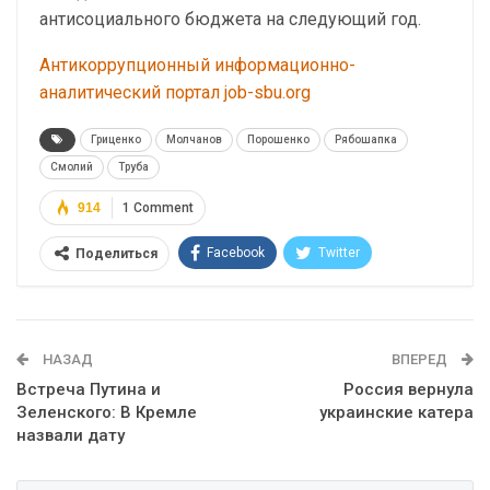
антисоциального бюджета на следующий год.
Антикоррупционный информационно-
аналитический портал job-sbu.org
Гриценко
Молчанов
Порошенко
Рябошапка
Смолий
Труба
914
1 Comment
Facebook
Twitter
Поделиться
Telegram
Google+
WhatsApp
Эл. адрес
НАЗАД
ВПЕРЕД
Встреча Путина и
Россия вернула
Зеленского: В Кремле
украинские катера
назвали дату