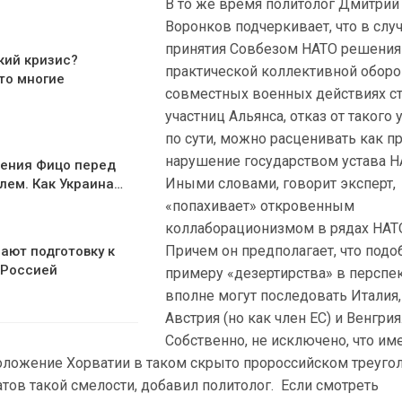
В то же время политолог Дмитрий
Воронков подчеркивает, что в слу
принятия Совбезом НАТО решения
кий кризис?
практической коллективной оборо
то многие
совместных военных действиях с
участниц Альянса, отказ от такого у
по сути, можно расценивать как п
нарушение государством устава Н
ения Фицо перед
Иными словами, говорит эксперт,
лем. Как Украина…
«попахивает» откровенным
коллаборационизмом в рядах НАТ
Причем он предполагает, что под
ают подготовку к
 Россией
примеру «дезертирства» в перспе
вполне могут последовать Италия,
Австрия (но как член ЕС) и Венгрия
Собственно, не исключено, что им
оложение Хорватии в таком скрыто пророссийском треуго
тов такой смелости, добавил политолог. Если смотреть