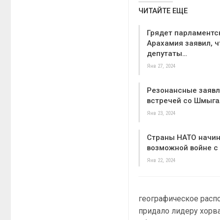
ЧИТАЙТЕ ЕЩЕ
Грядет парламентс
Арахамия заявил, ч
депутаты…
Янв 27, 2024
Резонансные заявл
встречей со Шмыга
Янв 23, 2024
Страны НАТО начин
возможной войне с
Янв 22, 2024
географическое расп
придало лидеру хорва