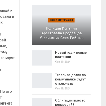
раной и
ровали в
НАШИ МАТЕРИАЛЫ
ых
Полиция Испании
Арестовала Продавцов
и
Украинских Секс-Рабынь
дрей
ные,
тому
Новый год – новые
платежки
 говорят
Фев 19, 2024
х
Теперь за долги по
е
коммуналке будут
отключать
Фев 19, 2024
 По его
т
Облигации вместо
ингента
репараций?