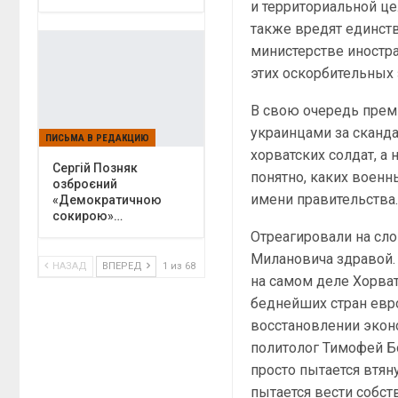
и территориальной це
также вредят единств
министерстве иностр
этих оскорбительных 
В свою очередь прем
украинцами за сканда
ПИСЬМА В РЕДАКЦИЮ
хорватских солдат, а
Сергій Позняк
понятно, каких воен
озброєний
имени правительства
«Демократичною
сокирою»…
Отреагировали на сло
Милановича здравой.
НАЗАД
ВПЕРЕД
1 из 68
на самом деле Хорват
беднейших стран евро
восстановлении эконо
политолог Тимофей Б
просто пытается втян
пытается вести собст