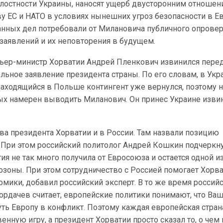
лостности Украины, наносят ущерб двусторонним отношени
у ЕС и НАТО в условиях нынешних угроз безопасности в Ев
анных дел потребовали от Милановича публичного опрове
заявлений и их неповторения в будущем.
ьер-министр Хорватии Андрей Пленкович извинился пере
льное заявление президента страны. По его словам, в Укр
 находящийся в Польше контингент уже вернулся, поэтому 
ных намерен выводить Миланович. Он принес Украине изви
.
ва президента Хорватии и в России. Там назвали позицию
 При этом российский политолог Андрей Кошкин подчеркну
ия не так много получила от Евросоюза и остается одной и
зоны. При этом сотрудничество с Россией помогает Хорва
мики, добавил российский эксперт. В то же время россий
ордачев считает, европейские политики понимают, что Ва
уть Европу в конфликт. Поэтому каждая европейская стран
венную игру, а президент Хорватии просто сказал то, о чем