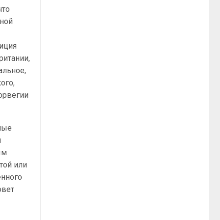
что
чной
зиция
ритании,
альное,
ого,
Норвегии
ные
я
ым
той или
енного
овет