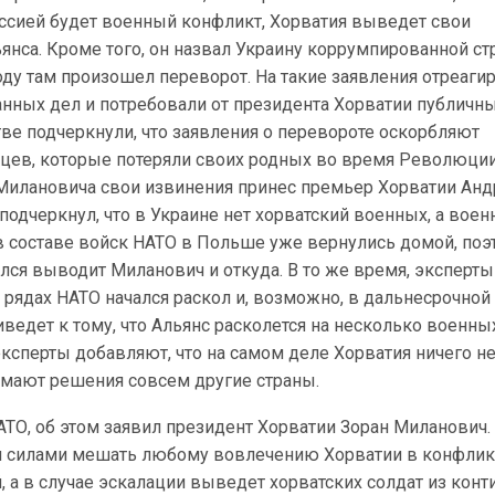
ссией будет военный конфликт, Хорватия выведет свои
янса. Кроме того, он назвал Украину коррумпированной ст
году там произошел переворот. На такие заявления отреаги
анных дел и потребовали от президента Хорватии публичн
ве подчеркнули, что заявления о перевороте оскорбляют
нцев, которые потеряли своих родных во время Революци
 Милановича свои извинения принес премьер Хорватии Ан
подчеркнул, что в Украине нет хорватский военных, а воен
в составе войск НАТО в Польше уже вернулись домой, поэ
ался выводит Миланович и откуда. В то же время, эксперты
 в рядах НАТО начался раскол и, возможно, в дальнесрочной
иведет к тому, что Альянс расколется на несколько военны
эксперты добавляют, что на самом деле Хорватия ничего н
имают решения совсем другие страны.
АТО, об этом заявил президент Хорватии Зоран Миланович.
ми силами мешать любому вовлечению Хорватии в конфлик
 а в случае эскалации выведет хорватских солдат из конт