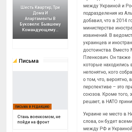
между Украиной и Ро
Шесть Квартир, Три
подразделения из Аль
Дома И
Апартаменты В
добавил, что в 2014 
Буковеле: Бывшему
министерстве иностр
Командующему…
извинений. В ведомст
украинцев и иностра
достоинства. Вместо
Пленкович. Он также 
Письма
которые находились 
непонятно, кого собр
о том, что, вероятно,
перспективе – это пр
союзов. Кроме того, 
решает, в НАТО прин
ПИСЬМА В РЕДАКЦИЮ
Украине не место в Н
Cтань военкомом, не
слова, он будет все
пойди на фронт
между РФ и Украиной,