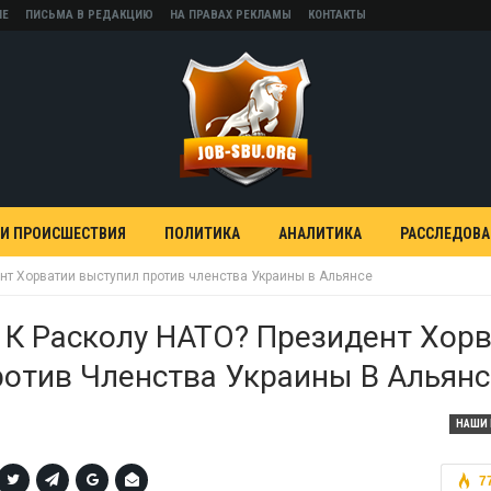
НЕ
ПИСЬМА В РЕДАКЦИЮ
НА ПРАВАХ РЕКЛАМЫ
КОНТАКТЫ
 И ПРОИСШЕСТВИЯ
ПОЛИТИКА
АНАЛИТИКА
РАССЛЕДОВ
нт Хорватии выступил против членства Украины в Альянсе
К Расколу НАТО? Президент Хор
отив Членства Украины В Альянс
НАШИ 
7