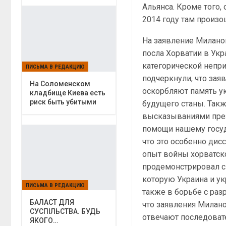
Альянса. Кроме того,
2014 году там произо
На заявление Милано
посла Хорватии в Ук
категорической непр
ПИСЬМА В РЕДАКЦИЮ
подчеркнули, что за
На Соломенском
оскорбляют память у
кладбище Киева есть
риск быть убитыми
будущего станы. Так
высказываниями през
помощи нашему госуд
что это особенно дис
опыт войны хорватско
продемонстрировал с
которую Украина и ук
ПИСЬМА В РЕДАКЦИЮ
также в борьбе с ра
БАЛАСТ ДЛЯ
что заявления Милан
СУСПІЛЬСТВА. БУДЬ
отвечают последоват
ЯКОГО…