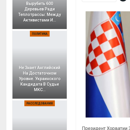
Вырубить 600
Деревьев Ради
Теплотрассы: Между
Активистами И…
ПОЛИТИКА
Не Знает Английский
На Достаточном
Уровне. Украинского
Кандидата В Судьи
МКС…
РАССЛЕДОВАНИЯ
Президент Хорватии З