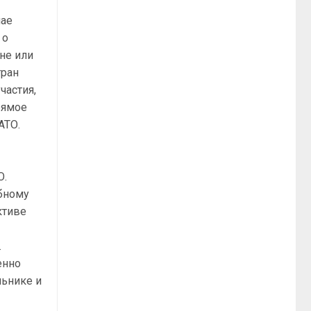
чае
 о
не или
тран
частия,
рямое
АТО.
О.
обному
ктиве
.
енно
льнике и