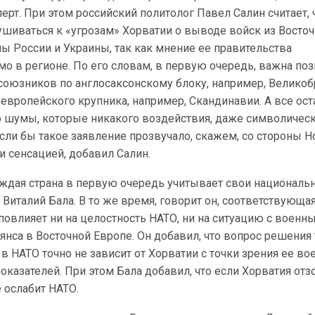
ерт. При этом российский политолог Павел Салин считает, 
ушиваться к «угрозам» Хорватии о выводе войск из Восто
ы России и Украины, так как мнение ее правительства
о в регионе. По его словам, в первую очередь, важна по
союзников по англосаксонскому блоку, например, Великоб
 европейского крупника, например, Скандинавии. А все ост
то шумы, которые никакого воздействия, даже символическ
Если бы такое заявление прозвучало, скажем, со стороны 
ти сенсацией, добавил Салин.
каждая страна в первую очередь учитывает свои националь
 Виталий Бала. В то же время, говорит он, соответствующа
повлияет ни на целостность НАТО, ни на ситуацию с военн
янса в Восточной Европе. Он добавил, что вопрос решения 
в НАТО точно не зависит от Хорватии с точки зрения ее во
показателей. При этом Бала добавил, что если Хорватия отз
е ослабит НАТО.