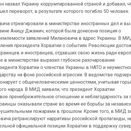
 он назвал Украину коррумпированной страной и добавил, ч
шел переворот, в результате которого погибло 50 человек.
вича отреагировали в министерстве иностранных дел и в
раине Аницу Джамич, которой была донесена позиция о
иемлемости заявлений Милановича в адрес Украины. В М
явления президента Хорватии о событиях Революции досто
краинцев и иностранцев, отдавших свою жизнь ради евро
же в министерстве выразил глубокое разочарование
идента Хорватии о членстве Украины в НАТО и неуместно
арству на фоне российской агрессии. В ведомстве подчер
сонирует с общечеловеческими ценностями, учитывая горь
го народа. В МИД заявили, что президент Хорватии
вое пренебрежительное отношение и неблагодарность за 
раинцы оказывали стране во время ее борьбы за независи
зрушительными пожарами в прошлом. Кроме того, в МИД з
овича ретранслируют нарративы российской пропаганды, н
ельной официальной позиции Хорватии в поддержку сувер