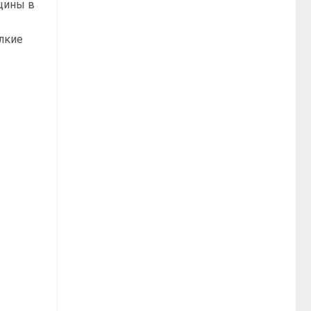
ещины в
лкие