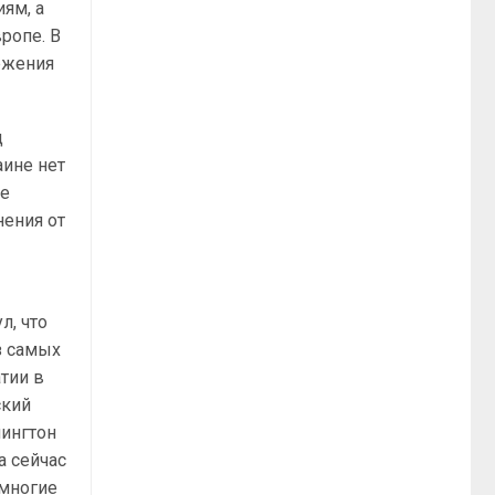
ям, а
ропе. В
ржения
д
аине нет
не
нения от
л, что
з самых
тии в
ский
шингтон
а сейчас
 многие