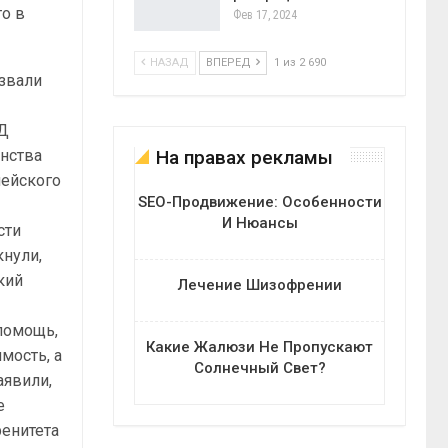
то в
Фев 17, 2024
НАЗАД
ВПЕРЕД
1 из 2 690
ызвали
ИД
На правах рекламы
инства
пейского
SEO-Продвижение: Особенности
И Нюансы
сти
кнули,
кий
Лечение Шизофрении
помощь,
Какие Жалюзи Не Пропускают
мость, а
Солнечный Свет?
аявили,
е
енитета