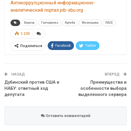
Антикоррупционный информационно-
аналитический портал job-sbu.org
Береза
Гончаренко
Кулеба
Мезенцева
ПАСЕ
1 230
Facebook
Twitter
Поделиться
Telegram
Google+
WhatsApp
Эл. адрес
НАЗАД
ВПЕРЕД
Дубинский против США и
Преимущества и
НАБУ: ответный ход
особенности выбора
депутата
выделенного сервера
Оставить комментарий