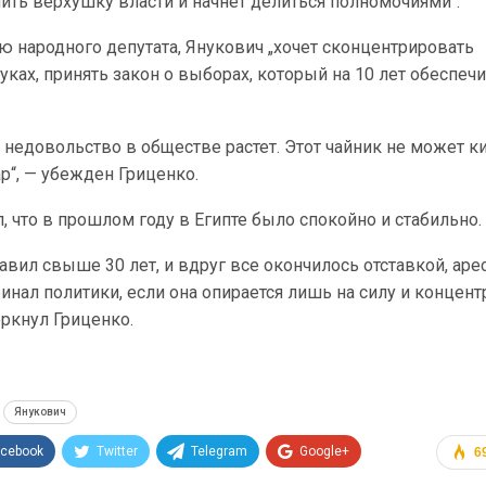
ить верхушку власти и начнет делиться полномочиями“.
ю народного депутата, Янукович „хочет сконцентрировать
уках, принять закон о выборах, который на 10 лет обеспеч
и недовольство в обществе растет. Этот чайник не может к
ар“, — убежден Гриценко.
, что в прошлом году в Египте было спокойно и стабильно.
авил свыше 30 лет, и вдруг все окончилось отставкой, аре
финал политики, если она опирается лишь на силу и концен
ркнул Гриценко.
Янукович
acebook
Twitter
Telegram
Google+
6