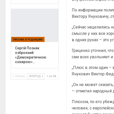
По информации полит
Виктору Януковичу, с
„Сейчас нацелились 
смысле у них все хор
в одних руках – это у
ПИСЬМА В РЕДАКЦИЮ
Сергій Позняк
Гриценко уточнил, чт
озброєний
сам всех увольняет и 
«Демократичною
сокирою»…
„Плюс в этом один – в
Янукович Виктор Федо
НАЗАД
ВПЕРЕД
1 из 68
„Он не может сказать
— отметил народный д
Плюсом, по его убежд
человек, с европейск