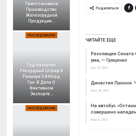
Приостановила
Поделиться
Производство
Железорудной
Продукции…
РАССЛЕДОВАНИЯ
ЧИТАЙТЕ ЕЩЕ
Резолюция Сената 
ума, — Гриценко
Суд Назначил
Сен 23, 2012
Рекордный Штраф В
Размере 3,8 Млрд
Грн: В Деле О
Династия Пшонок. 
Фиктивном
Июл 24, 2012
Экспорте…
На автобус «Останн
РАССЛЕДОВАНИЯ
совершено нападе
Июл 8, 2012