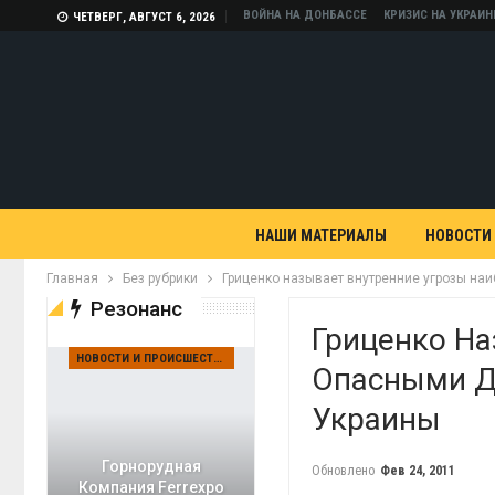
ВОЙНА НА ДОНБАССЕ
КРИЗИС НА УКРАИН
ЧЕТВЕРГ, АВГУСТ 6, 2026
НАШИ МАТЕРИАЛЫ
НОВОСТИ
Главная
Без рубрики
Гриценко называет внутренние угрозы на
Резонанс
Гриценко На
НОВОСТИ И ПРОИСШЕСТВИЯ
Опасными Д
Украины
Горнорудная
Обновлено
Фев 24, 2011
Компания Ferrexpo