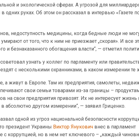
льной и экологической сферах. А угрозой для миллиардер
в одних руках. Об этом он рассказал в интервью «Газете п
нов, недоступность медицины, когда бедные люди не мог
 умирают от того, что к ним не приезжает „скорая». И все э
о и безнаказанного обогащения власти“, — отметил полити
советовал узнать у коллег по парламенту или правительс
ездят с несколькими охранниками, в каком измерении те 
е, а живут в Европе. Там их предприятия, самолеты, недви
спечивают свои семьи товарами из-за границы – продуктам
ов на свои предприятия привозят. Их не интересует жизнь
 в абсолютно другом измерении“, — заявил Гриценко.
назвал одной из угроз национальной безопасности коррупц
что президент Украины
Виктор Янукович
внес в парламент
е с коррупцией, но в нем нет ключевого – „каждый чинов