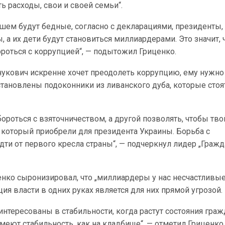
 расходы, свои и своей семьи“.
шем будут бедные, согласно с декларациями, президенты,
 а их дети будут становиться миллиардерами. Это значит, 
ороться с коррупцией“, — подытожил Гриценко.
Янукович искренне хочет преодолеть коррупцию, ему нужно
установлены подоконники из ливанского дуба, которые стоя
бороться с взяточничеством, а другой позволять, чтобы тв
 который приобрели для президента Украины. Борьба с
ти от первого кресла страны“, — подчеркнул лидер „Граж
нко сыронизировал, что „миллиардеры у нас несчастливые
ия власти в одних руках является для них прямой угрозой.
нтересованы в стабильности, когда растут состояния граж
имеют стабильность, как на кладбище“, — отметил Гриценко