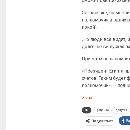
сможет быстро замен
Сегодня же, по мнени
полномочия в одних р
покой“.
„Но люди все видят, 
долго, не выпуская п
При этом он напомнил
«Президент Египта пр
счетов. Таким будет 
полномочий», — подче
zn.ua
Гриценко
депутат
F
Поделиться