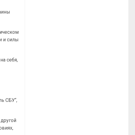
раины
мическом
и и силы
на себя,
ль СБУ“,
 другой
овиях,