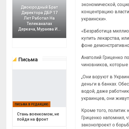
экономической, социа
Двоюродный Брат
концентрацию власти 
Директора ДБР 17
Лет Работал На
украински».
Телеканалах
Деркача, Мураева И…
«Безработица миллио
купить лекарства, или
фоне демонстративног
Анатолий Гриценко по
Письма
чиновников, которые 
„Они воруют в Украин
деньги в банках. Обе
водой, даже работник
украинцев, они живут
ПИСЬМА В РЕДАКЦИЮ
Кроме того, политик 
Cтань военкомом, не
Гриценко напомнил, 
пойди на фронт
законопроект о борьб