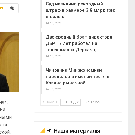
Суд назначил рекордный
99
штраф в размере 3,8 млрд грн:
в деле о…
Авг 5, 2026
Двоюродный брат директора
ДБР 17 лет работал на
телеканалах Деркача,…
Авг 5, 2026
Чиновник Минэкономики
поселился в имении тестя в
Козине рыночной…
Авг 5, 2026
ия»,
НАЗАД
ВПЕРЕД
1 из 17 229
лий
сными
сти
Наши материалы
ской,