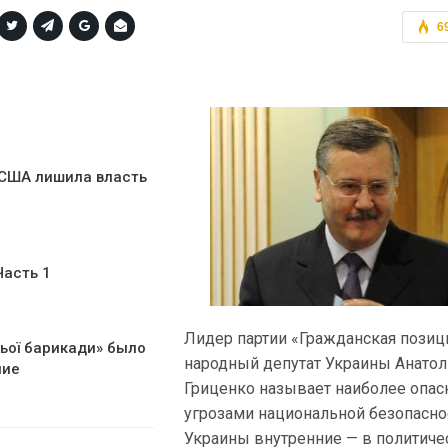
6
США лишила власть
Часть 1
Лидер партии «Гражданская позиц
ьої барикади» было
народный депутат Украины Анато
ние
Гриценко называет наиболее опа
угрозами национальной безопасно
Украины внутренние — в политиче