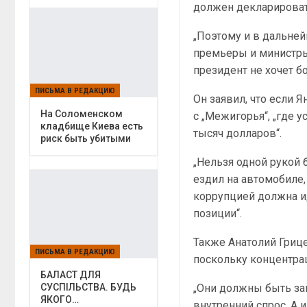
должен декларировать
„Поэтому и в дальней
премьеры и министры,
президент не хочет б
ПИСЬМА В РЕДАКЦИЮ
Он заявил, что если 
На Соломенском
с „Межигорья“, „где 
кладбище Киева есть
тысяч долларов“.
риск быть убитыми
„Нельзя одной рукой 
ездил на автомобиле,
коррупцией должна ид
позиции“.
Также Анатолий Грице
ПИСЬМА В РЕДАКЦИЮ
поскольку концентрац
БАЛАСТ ДЛЯ
„Они должны быть заи
СУСПІЛЬСТВА. БУДЬ
ЯКОГО…
внутренний спрос. А 