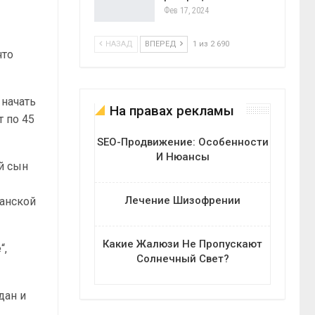
Фев 17, 2024
НАЗАД
ВПЕРЕД
1 из 2 690
что
 начать
На правах рекламы
т по 45
SEO-Продвижение: Особенности
И Нюансы
ой сын
Лечение Шизофрении
данской
Какие Жалюзи Не Пропускают
“,
Солнечный Свет?
дан и
.