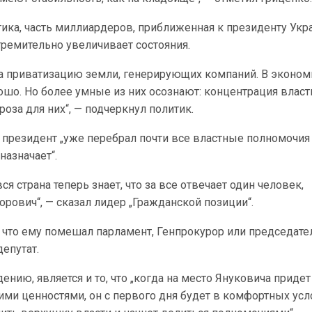
ика, часть миллиардеров, приближенная к президенту Ук
тремительно увеличивает состояния.
на приватизацию земли, генерирующих компаний. В эконо
ошо. Но более умные из них осознают: концентрация власт
гроза для них“, — подчеркнул политик.
о президент „уже перебрал почти все властные полномочия 
назначает“.
ся страна теперь знает, что за все отвечает один человек,
рович“, — сказал лидер „Гражданской позиции“.
, что ему помешал парламент, Генпрокурор или председате
епутат.
ению, является и то, что „когда на место Януковича придет
ими ценностями, он с первого дня будет в комфортных усл