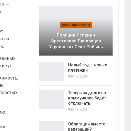
ов —
о-
НАШИ МАТЕРИАЛЫ
ут
Полиция Испании
то на
Арестовала Продавцов
к.
Украинских Секс-Рабынь
твенных
Новый год – новые
живут.
платежки
Фев 19, 2024
жимость,
и,
 простых
Теперь за долги по
коммуналке будут
отключать
Фев 19, 2024
ию.
Облигации вместо
ник
репараций?