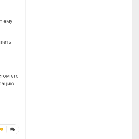
ит ему
ипеть
стом его
трацию
99