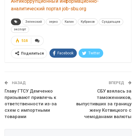
Антикоррупционный информационно-
аналитический портал job-sbu.org
Зеленский
зерно
Калин
Кубраков
Суздальцев
экспорт
516
Facebook
Twitter
Поделиться
Telegram
Google+
WhatsApp
Эл. адрес
НАЗАД
ВПЕРЕД
Главу ГТСУ Демченко
СБУ взялась за
призывают привлечь к
таможенников,
ответственности из-за
выпустивших за границу
схем с импортными
жену Котвицкого с
товарами
чемоданами валюты