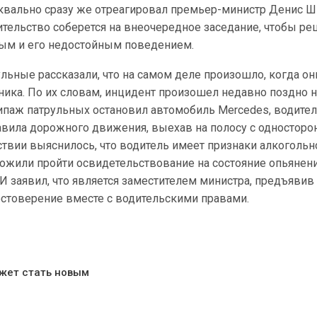
уквально сразу же отреагировал премьер-министр Денис 
ительство соберется на внеочередное заседание, чтобы ре
ым и его недостойным поведением.
льные рассказали, что на самом деле произошло, когда он
ника. По их словам, инцидент произошел недавно поздно 
ипаж патрульных остановил автомобиль Mercedes, водите
авила дорожного движения, выехав на полосу с одностор
твии выяснилось, что водитель имеет признаки алкогольн
ожили пройти освидетельствование на состояние опьянени
. И заявил, что является заместителем министра, предъявив
стоверение вместе с водительскими правами.
жет стать новым