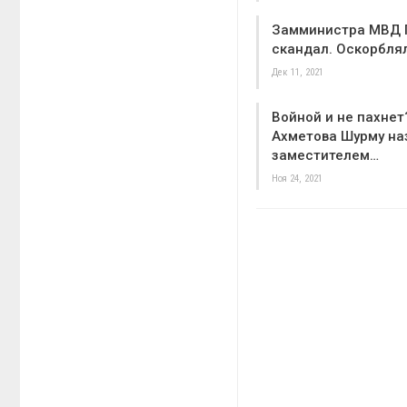
Замминистра МВД Г
скандал. Оскорбля
Дек 11, 2021
Войной и не пахне
Ахметова Шурму на
заместителем…
Ноя 24, 2021