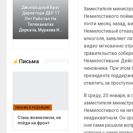
Двоюродный Брат
Заместителя министр
Директора ДБР 17
Немилостивого пойма
Лет Работал На
почти месяц назад, ви
Телеканалах
Деркача, Мураева И…
Немилостивый отказы
алкоголя, заявляет па
видео мгновенно отр
правительство собере
Немилостивым. Дейст
Письма
чиновника. При этом 
президента поддержа
ответить за проступок
В среду, 20 января, 
заместителя министр
ПИСЬМА В РЕДАКЦИЮ
Немилостивого на не
неадекватным. Он сра
Cтань военкомом, не
пойди на фронт
они сами решили вопр
устроил с ними потас