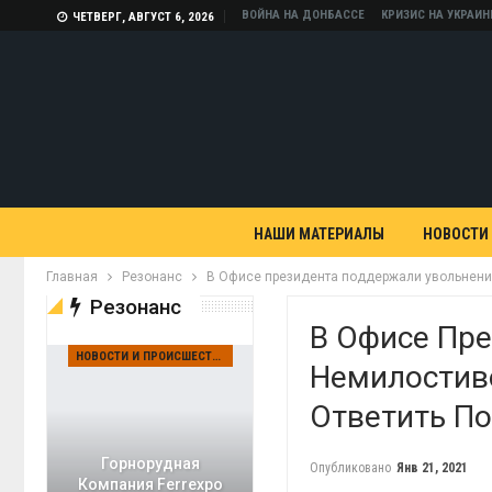
ВОЙНА НА ДОНБАССЕ
КРИЗИС НА УКРАИН
ЧЕТВЕРГ, АВГУСТ 6, 2026
НАШИ МАТЕРИАЛЫ
НОВОСТИ
Главная
Резонанс
В Офисе президента поддержали увольнение 
Резонанс
В Офисе Пр
НОВОСТИ И ПРОИСШЕСТВИЯ
Немилостиво
Ответить По
Горнорудная
Опубликовано
Янв 21, 2021
Компания Ferrexpo