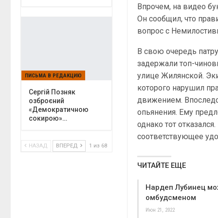
Впрочем, на видео б
Он сообщил, что прав
вопрос с Немилостив
В свою очередь патру
задержали топ-чинов
улице Жилянской. Эк
ПИСЬМА В РЕДАКЦИЮ
которого нарушил пр
Сергій Позняк
движением. Впоследс
озброєний
«Демократичною
опьянения. Ему предл
сокирою»…
однако тот отказался
соответствующее удо
НАЗАД
ВПЕРЕД
1 из 68
ЧИТАЙТЕ ЕЩЕ
Нардеп Лубинец мо
омбудсменом
Июн 21, 2022