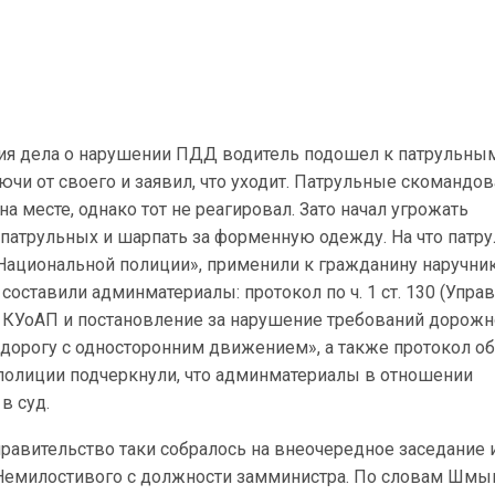
ия дела о нарушении ПДД водитель подошел к патрульным
лючи от своего и заявил, что уходит. Патрульные скомандо
а месте, однако тот не реагировал. Зато начал угрожать
 патрульных и шарпать за форменную одежду. На что патр
О Национальной полиции», применили к гражданину наручник
составили админматериалы: протокол по ч. 1 ст. 130 (Упра
) КУоАП и постановление за нарушение требований дорожн
а дорогу с односторонним движением», а также протокол о
полиции подчеркнули, что админматериалы в отношении
в суд.
 правительство таки собралось на внеочередное заседание 
Немилостивого с должности замминистра. По словам Шмыг