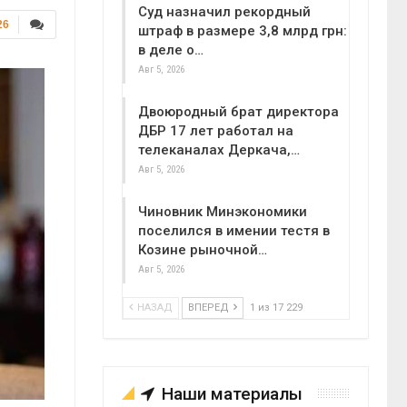
Суд назначил рекордный
26
штраф в размере 3,8 млрд грн:
в деле о…
Авг 5, 2026
Двоюродный брат директора
ДБР 17 лет работал на
телеканалах Деркача,…
Авг 5, 2026
Чиновник Минэкономики
поселился в имении тестя в
Козине рыночной…
Авг 5, 2026
НАЗАД
ВПЕРЕД
1 из 17 229
Наши материалы