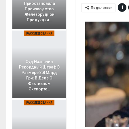
Приостановила
Поделиться
Производство
Железорудной
Продукции…
РАССЛЕДОВАНИЯ
Суд Назначил
Рекордный Штраф В
Размере 3,8 Млрд
Грн: В Деле О
Фиктивном
Экспорте…
РАССЛЕДОВАНИЯ