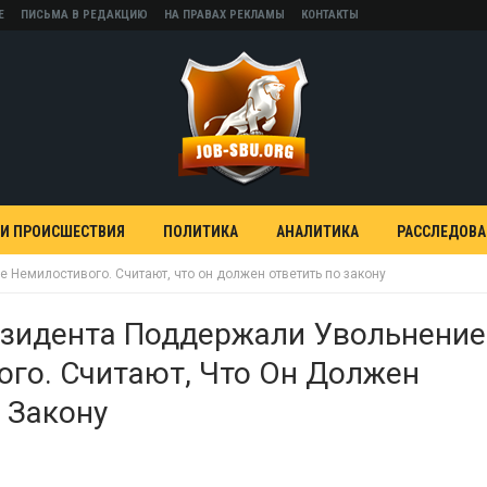
Е
ПИСЬМА В РЕДАКЦИЮ
НА ПРАВАХ РЕКЛАМЫ
КОНТАКТЫ
 И ПРОИСШЕСТВИЯ
ПОЛИТИКА
АНАЛИТИКА
РАССЛЕДОВ
Немилостивого. Считают, что он должен ответить по закону
езидента Поддержали Увольнение
го. Считают, Что Он Должен
 Закону