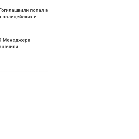
огилашвили попал в
л полицейских и…
т? Менеджера
значили