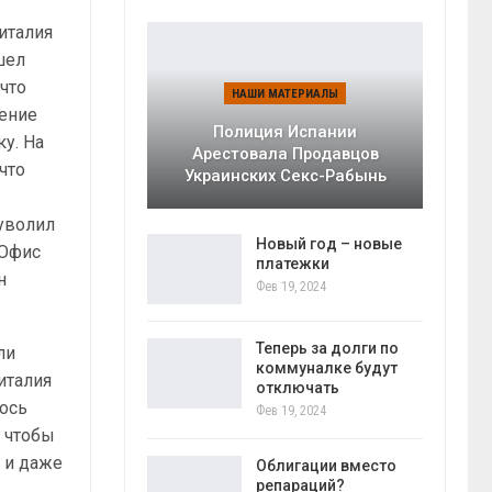
италия
шел
 что
НАШИ МАТЕРИАЛЫ
ление
Полиция Испании
ку. На
Арестовала Продавцов
что
Украинских Секс-Рабынь
уволил
Новый год – новые
 Офис
платежки
н
Фев 19, 2024
Теперь за долги по
ли
коммуналке будут
италия
отключать
лось
Фев 19, 2024
, чтобы
х и даже
Облигации вместо
репараций?