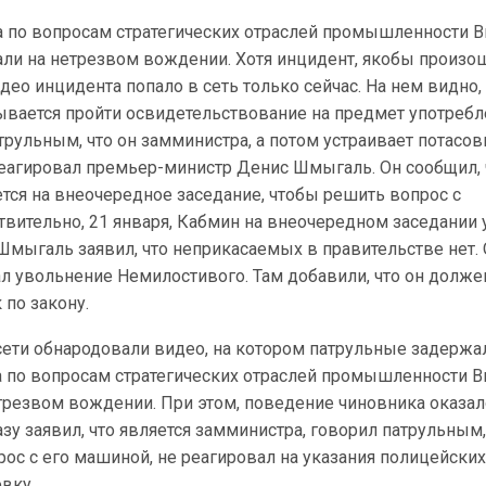
а по вопросам стратегических отраслей промышленности В
ли на нетрезвом вождении. Хотя инцидент, якобы произо
део инцидента попало в сеть только сейчас. На нем видно,
вается пройти освидетельствование на предмет употреб
трульным, что он замминистра, а потом устраивает потасов
еагировал премьер-министр Денис Шмыгаль. Он сообщил, 
тся на внеочередное заседание, чтобы решить вопрос с
вительно, 21 января, Кабмин на внеочередном заседании 
Шмыгаль заявил, что неприкасаемых в правительстве нет.
л увольнение Немилостивого. Там добавили, что он долже
 по закону.
в сети обнародовали видео, на котором патрульные задержа
а по вопросам стратегических отраслей промышленности В
трезвом вождении. При этом, поведение чиновника оказа
зу заявил, что является замминистра, говорил патрульным
ос с его машиной, не реагировал на указания полицейски
овку.