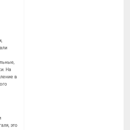
,
вали
ульные,
и. На
вление в
ого
б
и
аля, это