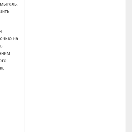
Шмыгаль.
шить
и
ночью на
ль
онним
ого
я,