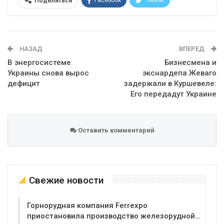
Facebook
Twitter
Поделиться
Telegram
Google+
WhatsApp
Эл. адрес
НАЗАД
ВПЕРЕД
В энергосистеме
Бизнесмена и
Украины снова вырос
экснардепа Жеваго
дефицит
задержали в Куршевеле:
Его передадут Украине
Оставить комментарий
Свежие новости
Горнорудная компания Ferrexpo
приостановила производство железорудной…