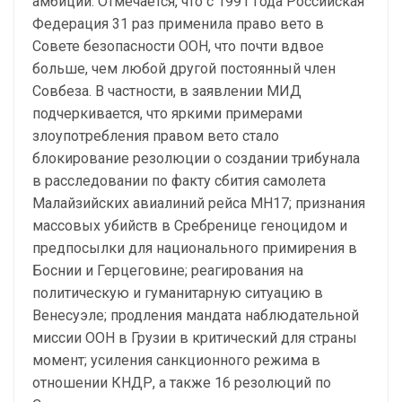
амбиции. Отмечается, что с 1991 года Российская
Федерация 31 раз применила право вето в
Совете безопасности ООН, что почти вдвое
больше, чем любой другой постоянный член
Совбеза. В частности, в заявлении МИД
подчеркивается, что яркими примерами
злоупотребления правом вето стало
блокирование резолюции о создании трибунала
в расследовании по факту сбития самолета
Малайзийских авиалиний рейса MH17; признания
массовых убийств в Сребренице геноцидом и
предпосылки для национального примирения в
Боснии и Герцеговине; реагирования на
политическую и гуманитарную ситуацию в
Венесуэле; продления мандата наблюдательной
миссии ООН в Грузии в критический для страны
момент; усиления санкционного режима в
отношении КНДР, а также 16 резолюций по