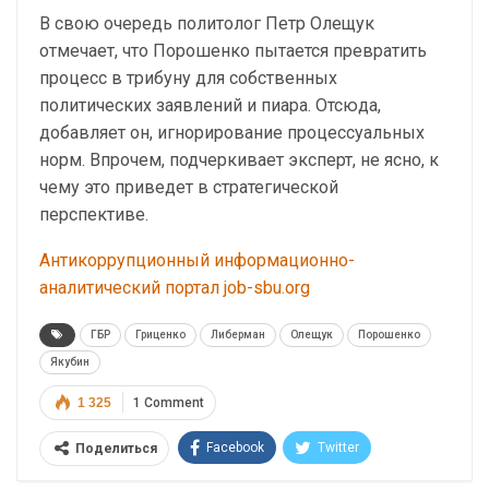
В свою очередь политолог Петр Олещук
отмечает, что Порошенко пытается превратить
процесс в трибуну для собственных
политических заявлений и пиара. Отсюда,
добавляет он, игнорирование процессуальных
норм. Впрочем, подчеркивает эксперт, не ясно, к
чему это приведет в стратегической
перспективе.
Антикоррупционный информационно-
аналитический портал job-sbu.org
ГБР
Гриценко
Либерман
Олещук
Порошенко
Якубин
1 325
1 Comment
Facebook
Twitter
Поделиться
Telegram
Google+