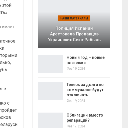
 этой
ить»
НАШИ МАТЕРИАЛЫ
ягивает
Полиция Испании
Арестовала Продавцов
Украинских Секс-Рабынь
аточное
ки
которыми
Новый год – новые
лько,
платежки
Фев 19, 2024
лубь
Теперь за долги по
я в
коммуналке будут
отключать
Фев 19, 2024
ко с
 пройдет
Облигации вместо
есков
репараций?
Беларуси
Фев 17, 2024