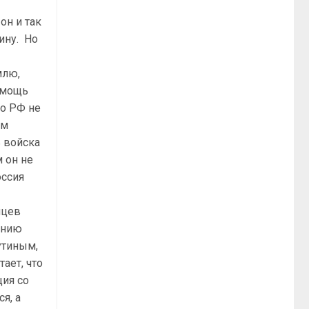
он и так
ину. Но
млю,
омощь
то РФ не
ым
ь войска
 он не
оссия
яцев
ению
утиным,
ает, что
ция со
я, а