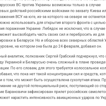
арусских ВС против Украины возможны только в случае
оевых действий российскими войсками по захвату Киева ил
ражения ВСУ на юге, из-за которого на севере не останется
можно использовать для открытия второго фронта с целью
я поражения Украине. Лебядок не исключил, что в случае
может высвободить часть своих сил и перебросить их для
ировки в Беларуси. Но и оборона всех северных областей
 уровне, на котором она была до 24 февраля, добавил он.
ый аналитик, полковник Сергей Грабский подчеркнул, что
ду Украиной и Беларусью очень сложный в плане проведе
ции. По его словам, для этого требуется колоссальное ко
обавил, что пока нет такой концентрации сил и средств, ко
 о том, что может быть осуществлена сухопутная атака. П
имание на другой потенциальный риск, поступающий со ст
оме Барановичи зафиксирован прилет российских самолетов
 может нарастить интенсивность авиационных ударов по Ук