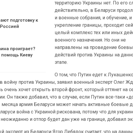
территорию Украины нет. По его с
действительно, в Беларуси продо
и военные собрания, и обучение, и
ают подготовку к
укрепление границы, проходит сей
 Россией
целый комплекс тех или иных дей
военного назначения. Но они не
направлены на проведение боевы
аина проиграет?
действий против Украины на данн
 помощь Киеву
этапе.
О том, что Путин едет к Лукашенко
 в войну против Украины, заявил военный эксперт Олег Жд
ь очень хочет открыть второй фронт, который оттянет на с
ии. Он также добавил, что в случае, если Путин все-таки «
е месяца армия Беларуси может начать активные боевые д
ларуси война с Украиной рискована, потому что для украин
 неожиданно и отпор будет дан уже на границе, добавил эк
й эксперт из Беларуси Ягор Лебядок считает, что на данн