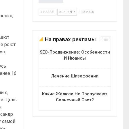
НАЗАД
ВПЕРЕД
1 из 2 690
шенко,
вают
На правах рекламы
ые роют
иях
SEO-Продвижение: Особенности
И Нюансы
усь
енее 16
Лечение Шизофрении
ных,
Какие Жалюзи Не Пропускают
в. Цель
Солнечный Свет?
я
ксандр
у самой
но-