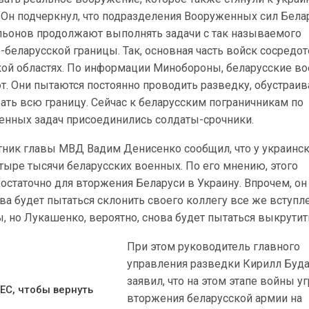
 Он подчеркнул, что подразделения Вооруженных сил Бела
альонов продолжают выполнять задачи с так называемого
-беларусской границы. Так, основная часть войск сосредот
кой областях. По информации Минобороны, беларусские в
т. Они пытаются постоянно проводить разведку, обустраив
ать всю границу. Сейчас к беларусским пограничникам по
нных задач присоединились солдаты-срочники.
тник главы МВД Вадим Денисенко сообщил, что у украинс
тыре тысячи беларусских военных. По его мнению, этого
остаточно для вторжения Беларуси в Украину. Впрочем, он 
ва будет пытаться склонить своего коллегу все же вступл
, но Лукашенко, вероятно, снова будет пытаться выкрутит
При этом руководитель главного
управления разведки Кирилл Буд
заявил, что на этом этапе войны у
 ЕС, чтобы вернуть
вторжения беларусской армии на