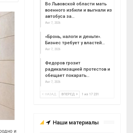
Во Львовской области мать
военного избили и выгнали из
автобуса за…
Авг 7, 2026
«Бронь, налоги и деньги».
Бизнес требует у властей…
Авг 7, 2026
Федоров грозит
радикализацией протестов и
обещает покарать…
Авг 7, 2026
НАЗАД
ВПЕРЕД
1 из 17 231
Наши материалы
родно и