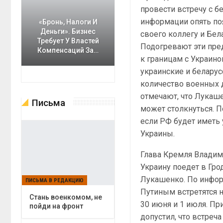
провести встречу с 
информации опять поя
«Бронь, Налоги И
Деньги». Бизнес
своего коллегу и Бел
Требует У Властей
Подогревают эти пред
Компенсаций За…
к границам с Украино
украинские и беларус
количество военных д
отмечают, что Лукаше
Письма
может столкнуться. П
если РФ будет иметь 
Украины.
Глава Кремля Владим
Украину поедет в Гро
Лукашенко. По инфо
ПИСЬМА В РЕДАКЦИЮ
Путиным встретятся 
Cтань военкомом, не
30 июня и 1 июля. Пр
пойди на фронт
допустил, что встреч