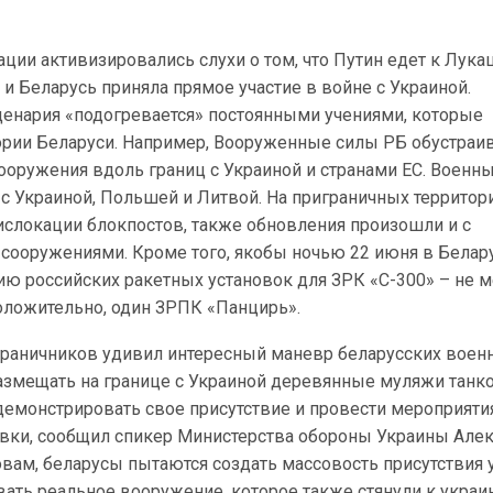
ции активизировались слухи о том, что Путин едет к Лука
 и Беларусь приняла прямое участие в войне с Украиной.
сценария «подогревается» постоянными учениями, которые
тории Беларуси. Например, Вооруженные силы РБ обустраи
оружения вдоль границ с Украиной и странами ЕС. Военн
с Украиной, Польшей и Литвой. На приграничных территор
ислокации блокпостов, также обновления произошли и с
ооружениями. Кроме того, якобы ночью 22 июня в Белар
ю российских ракетных установок для ЗРК «С-300» – не м
положительно, один ЗРПК «Панцирь».
граничников удивил интересный маневр беларусских воен
азмещать на границе с Украиной деревянные муляжи танко
демонстрировать свое присутствие и провести мероприяти
вки, сообщил спикер Министерства обороны Украины Але
овам, беларусы пытаются создать массовость присутствия 
ать реальное вооружение, которое также стянули к украи