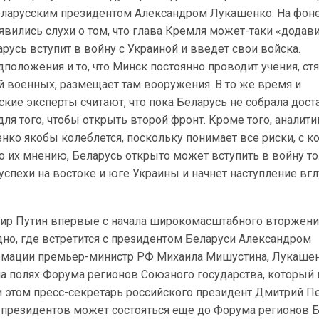
беларусским президентом Александром Лукашенко. На фоне
вились слухи о том, что глава Кремля может-таки «додав
арусь вступит в войну с Украиной и введет свои войска.
положения и то, что Минск постоянно проводит учения, ст
й военных, размещает там вооружения. В то же время и
ские эксперты считают, что пока Беларусь не собрала дост
ля того, чтобы открыть второй фронт. Кроме того, аналити
нко якобы колеблется, поскольку понимает все риски, с 
о их мнению, Беларусь открыто может вступить в войну то
успехи на востоке и юге Украины и начнет наступление вг
ир Путин впервые с начала широкомасштабного вторжени
дно, где встретится с президентом Беларуси Александром
рмации премьер-министр РФ Михаила Мишустина, Лукашен
на полях Форума регионов Союзного государства, который
и этом пресс-секретарь российского президент Дмитрий П
а президентов может состояться еще до Форума регионов 