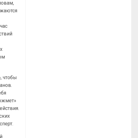
ловам,
лжаются
час
ствий
х
ом
, чтобы
анов.
ебя
дожмет»
ействия.
ских
сперт.
ый