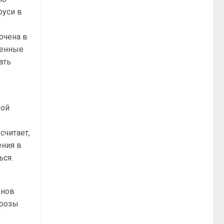
руси в
очена в
оенные
ать
кой
считает,
ения в
ься.
анов
грозы