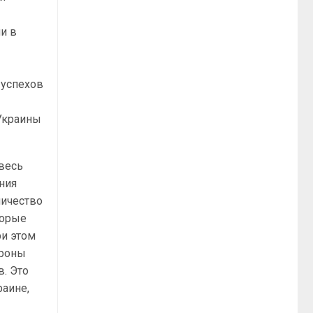
и в
 успехов
 Украины
 весь
ния
личество
торые
ри этом
ороны
. Это
раине,