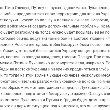
ог Петр Олещук, Путину не нужно «дожимать» Лукашенко, 
ла войны предоставляет свою территорию для атак на Укра
т получить какую-то пользу в военном смысле. Напротив,
ких войск может создать дополнительные проблемы Кре
о будет разгромлена, тогда нужно будет посылать ей на п
которые сейчас ведут активные бои на востоке Украине, ч
условиях России выгоднее, чтобы Беларусь была постоянн
а Украину, который бы заставлял Украину концентрироват
ью, постоянно ожидая нападения, говорит Олещук. При этом
еменем Путин и Лукашенко договорятся, если, например, Р
беды на востоке Украины и уверенно продвигаться вглубь
и, то тогда на этой волне Лукашенко через несколько мес
может окончательно разгромить украинские войска. По мн
таким образом может выстраиваться диалог Лукашенко с П
 хорошенько подготовить беларусскую армию. Олещук счит
ью встречи Лукашенко и Путина в Гродно будет демонстра
, что он держит ситуацию под контролем, что он не прячетс