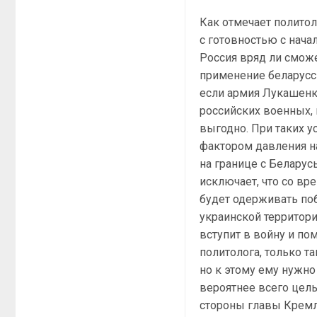
Как отмечает политол
с готовностью с нача
Россия вряд ли сможе
применение беларусс
если армия Лукашенк
российских военных, 
выгодно. При таких 
фактором давления н
на границе с Беларус
исключает, что со вр
будет одерживать по
украинской территори
вступит в войну и по
политолога, только 
но к этому ему нужно
вероятнее всего цел
стороны главы Кремля