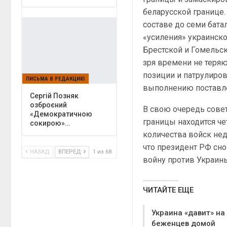
беларусской границе.
составе до семи бат
«усиления» украинско
Брестской и Гомельс
зря времени не теряю
позиции и патрулиров
ПИСЬМА В РЕДАКЦИЮ
выполнению поставле
Сергій Позняк
озброєний
В свою очередь сове
«Демократичною
границы находится че
сокирою»…
количества войск нед
что президент РФ сно
НАЗАД
ВПЕРЕД
1 из 68
войну против Украины
ЧИТАЙТЕ ЕЩЕ
Украина «давит» на
беженцев домой