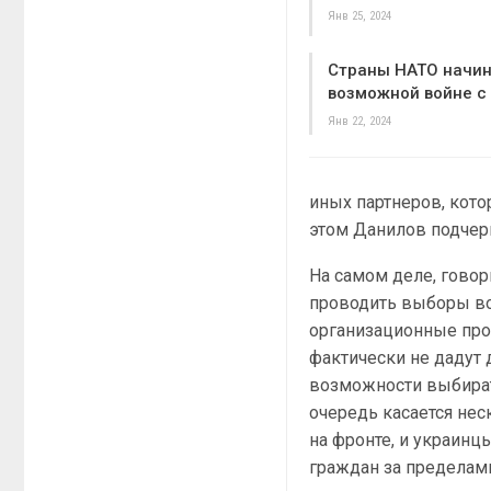
Янв 25, 2024
Страны НАТО начин
возможной войне с
Янв 22, 2024
иных партнеров, кото
этом Данилов подчерк
На самом деле, гово
проводить выборы во
организационные проб
фактически не дадут 
возможности выбират
очередь касается не
на фронте, и украин
граждан за пределами