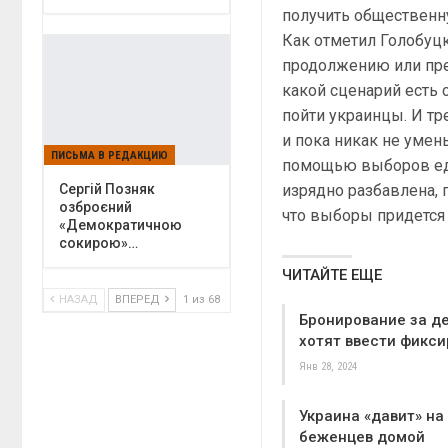
получить общественн
Как отметил Голобуцк
продолжению или пре
какой сценарий есть 
пойти украинцы. И тр
и пока никак не умен
ПИСЬМА В РЕДАКЦИЮ
помощью выборов еди
изрядно разбавлена, 
Сергій Позняк
озброєний
что выборы придется 
«Демократичною
сокирою»…
ЧИТАЙТЕ ЕЩЕ
НАЗАД
ВПЕРЕД
1 из 68
Бронирование за д
хотят ввести фикси
Янв 28, 2024
Украина «давит» на
беженцев домой