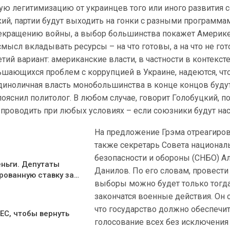
ую легитимизацию от украинцев того или иного развития 
ий, партии будут выходить на гонки с разными программа
кращению войны, а выбор большинства покажет Америке
смысл вкладывать ресурсы – на что готовы, а на что не го
етий вариант: американские власти, в частности в контекст
ьшающихся проблем с коррупцией в Украине, надеются, что
ноличная власть монобольшинства в конце концов буду
пояснил политолог. В любом случае, говорит Голобуцкий, п
проводить при любых условиях – если союзники будут нас
На предложение Грэма отреагиро
также секретарь Совета национал
безопасности и обороны (СНБО) А
еньги. Депутаты
Данилов. По его словам, провести
рованную ставку за…
выборы можно будет только тогда
закончатся военные действия. Он 
что государство должно обеспечи
 ЕС, чтобы вернуть
голосование всех без исключения