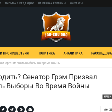
Е
ПИСЬМА В РЕДАКЦИЮ
НА ПРАВАХ РЕКЛАМЫ
КОНТАКТЫ
 И ПРОИСШЕСТВИЯ
ПОЛИТИКА
АНАЛИТИКА
РАССЛЕДОВ
вал организовать выборы во время войны
дить? Сенатор Грэм Призвал
ть Выборы Во Время Войны
НАШИ 
3