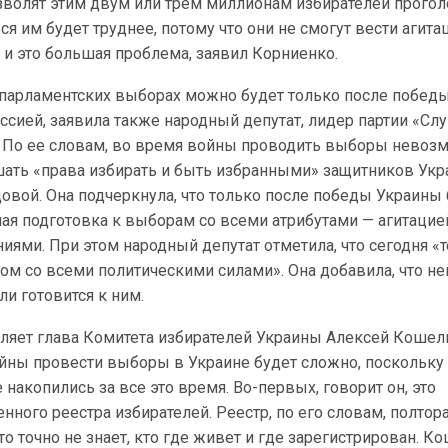
зволят этим двум или трем миллионам избирателей прогол
ся им будет труднее, потому что они не смогут вести агита
 и это большая проблема, заявил Корниенко.
о парламентских выборах можно будет только после побед
ссией, заявила также народный депутат, лидер партии «Слу
. По ее словам, во время войны проводить выборы невоз
шать «права избирать и быть избранными» защитников Укр
овой. Она подчеркнула, что только после победы Украины
ая подготовка к выборам со всеми атрибутами — агитацие
иями. При этом народный депутат отметила, что сегодня «
ом со всеми политическими силами». Она добавила, что н
ли готовится к ним.
вляет глава Комитета избирателей Украины Алексей Кошел
йны провести выборы в Украине будет сложно, поскольку 
 накопились за все это время. Во-первых, говорит он, это
нного реестра избирателей. Реестр, по его словам, полтора
о точно не знает, кто где живет и где зарегистрирован. К