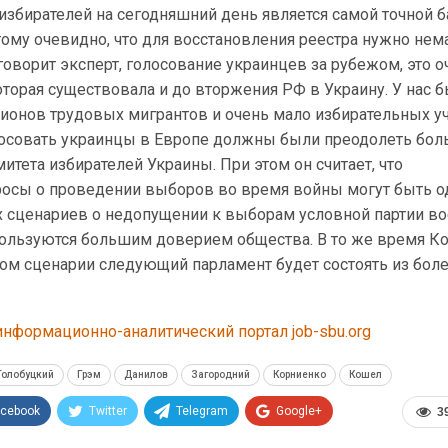
 избирателей на сегодняшний день является самой точной б
ому очевидно, что для восстановления реестра нужно нем
говорит эксперт, голосование украинцев за рубежом, это о
торая существовала и до вторжения РФ в Украину. У нас б
ионов трудовых мигрантов и очень мало избирательных уч
олосовать украинцы в Европе должны были преодолеть бо
митета избирателей Украины. При этом он считает, что
сы о проведении выборов во время войны могут быть о
х сценариев о недопущении к выборам условной партии во
ользуются большим доверием общества. В то же время К
бом сценарии следующий парламент будет состоять из бол
нформационно-аналитический портал job-sbu.org
Голобуцкий
Грэм
Данилов
Загородний
Корниенко
Кошел
acebook
Twitter
Telegram
Google+
3