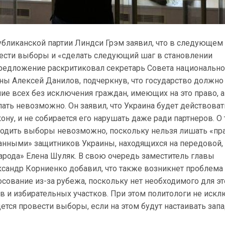
убликанской партии Линдси Грэм заявил, что в следующем
ести выборы и «сделать следующий шаг в становлении
предложение раскритиковал секретарь Совета национальн
ны Алексей Данилов, подчеркнув, что государство должно
ие всех без исключения граждан, имеющих на это право, а
ать невозможно. Он заявил, что Украина будет действоват
ону, и не собирается его нарушать даже ради партнеров. О 
одить выборы невозможно, поскольку нельзя лишать «пр
ранными» защитников Украины, находящихся на передовой,
народа» Елена Шуляк. В свою очередь заместитель главы
сандр Корниенко добавил, что также возникнет проблема 
осование из-за рубежа, поскольку нет необходимого для эт
в и избирательных участков. При этом политологи не искл
дется провести выборы, если на этом будут настаивать зап