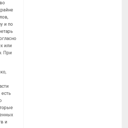
 во
крайне
лов,
у и по
ретарь
огласно
ех или
н. При
ко,
асти
 есть
ю
оторые
щенных
тв и