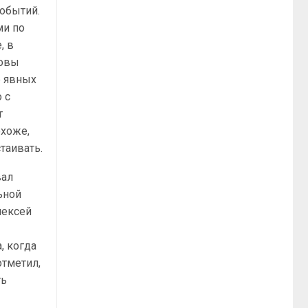
событий.
ми по
, в
товы
е явных
 с
т
охоже,
таивать.
вал
ьной
лексей
, когда
отметил,
ть