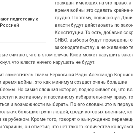
граждан, имеющих на это право, а
время войны это сделать крайне-
трудно. Поэтому, подчеркнул Дани
ают подготовку к
власти будут действовать по закон
 Россией
Конституции. То есть, добавил сек
СНБО, выборы будут проведены с
законодательству, а не желанию т
рые считают, что в этом случае Киев может нарушить зако
нул, что власти ничего нарушать не будут.
рит заместитель главы Верховной Рады Александр Корниен
 время войны, это как минимум создаст очень большие
лемы. Но самая сложная история, подчеркивает он, что вл
доступ к активному и пассивному избирательному праву, то
ься и возможности выбирать. По его словам, это в перву
скольких больших групп людей, среди которых военные, к
цы за рубежом. Кроме того, говорят о вынужденно переме
 Украины, он отметил, что нет такого количества консульс