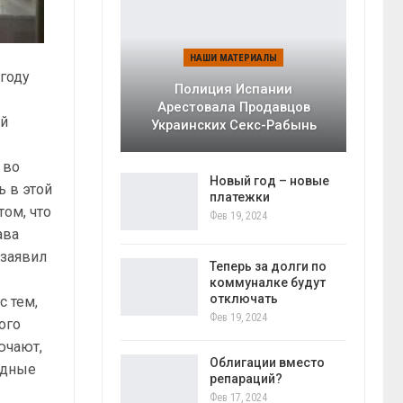
НАШИ МАТЕРИАЛЫ
 году
Полиция Испании
Арестовала Продавцов
ой
Украинских Секс-Рабынь
 во
Новый год – новые
ь в этой
платежки
том, что
Фев 19, 2024
ава
 заявил
Теперь за долги по
коммуналке будут
отключать
с тем,
Фев 19, 2024
ого
ючают,
Облигации вместо
адные
репараций?
Фев 17, 2024