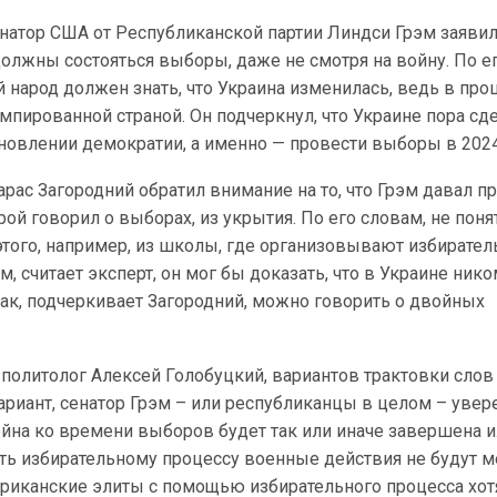
атор США от Республиканской партии Линдси Грэм заявил,
должны состояться выборы, даже не смотря на войну. По е
 народ должен знать, что Украина изменилась, ведь в пр
мпированной страной. Он подчеркнул, что Украине пора сд
новлении демократии, а именно — провести выборы в 2024
арас Загородний обратил внимание на то, что Грэм давал пр
ой говорил о выборах, из укрытия. По его словам, не поня
этого, например, из школы, где организовывают избирате
м, считает эксперт, он мог бы доказать, что в Украине нико
 так, подчеркивает Загородний, можно говорить о двойных
т политолог Алексей Голобуцкий, вариантов трактовки слов
риант, сенатор Грэм – или республиканцы в целом – увер
война ко времени выборов будет так или иначе завершена и
ть избирательному процессу военные действия не будут м
ериканские элиты с помощью избирательного процесса хот