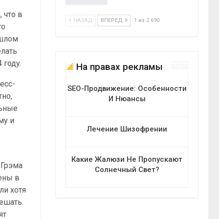
 что в
НАЗАД
ВПЕРЕД
1 из 2 690
го
ошлом
елать
 году.
На правах рекламы
есс-
SEO-Продвижение: Особенности
тно,
И Нюансы
льные
му и
Лечение Шизофрении
Какие Жалюзи Не Пропускают
 Грэма
Солнечный Свет?
ены в
ли хотя
ешать.
ят