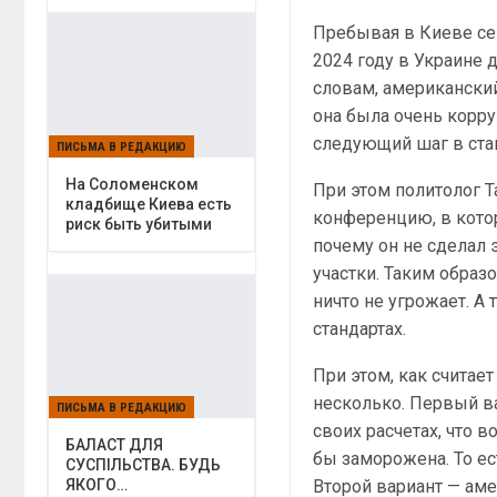
Пребывая в Киеве сен
2024 году в Украине 
словам, американский
она была очень корру
следующий шаг в ста
ПИСЬМА В РЕДАКЦИЮ
На Соломенском
При этом политолог Т
кладбище Киева есть
конференцию, в котор
риск быть убитыми
почему он не сделал 
участки. Таким образо
ничто не угрожает. А
стандартах.
При этом, как считае
несколько. Первый ва
ПИСЬМА В РЕДАКЦИЮ
своих расчетах, что 
БАЛАСТ ДЛЯ
бы заморожена. То ес
СУСПІЛЬСТВА. БУДЬ
Второй вариант — ам
ЯКОГО…