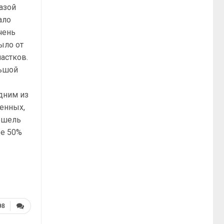
азой
ало
чень
ыло от
астков.
льшой
дним из
енных,
ошель
ее 50%
98