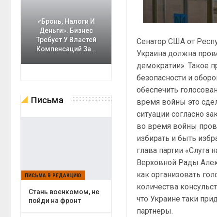
«Бронь, Налоги И
Деньги». Бизнес
Требует У Властей
Сенатор США от Респ
Компенсаций За…
Украина должна пров
демократии». Такое 
безопасности и оборо
обеспечить голосован
Письма
время войны это сдел
ситуации согласно зак
во время войны пров
избирать и быть изб
глава партии «Слуга 
Верховной Рады Алек
как организовать гол
ПИСЬМА В РЕДАКЦИЮ
количества консульст
Cтань военкомом, не
что Украине таки при
пойди на фронт
партнеры.