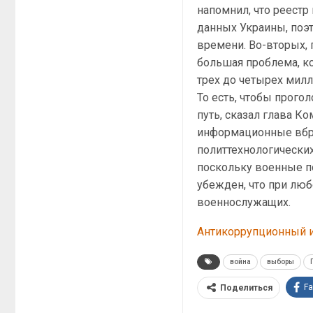
напомнил, что реестр
данных Украины, поэт
времени. Во-вторых, 
большая проблема, ко
трех до четырех милл
То есть, чтобы прог
путь, сказал глава Ко
информационные вбро
политтехнологически
поскольку военные п
убежден, что при лю
военнослужащих.
Антикоррупционный и
война
выборы
F
Поделиться