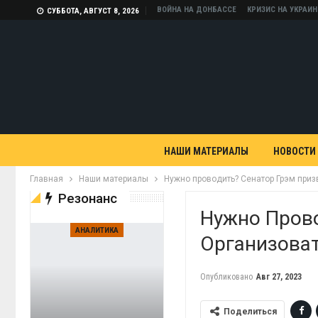
ВОЙНА НА ДОНБАССЕ
КРИЗИС НА УКРАИН
СУББОТА, АВГУСТ 8, 2026
НАШИ МАТЕРИАЛЫ
НОВОСТИ
Главная
Наши материалы
Нужно проводить? Сенатор Грэм приз
Резонанс
Нужно Прово
АНАЛИТИКА
Организова
Опубликовано
Авг 27, 2023
Поделиться