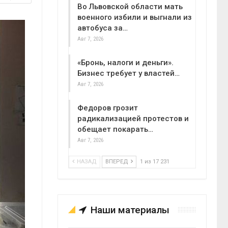
Во Львовской области мать
военного избили и выгнали из
автобуса за…
Авг 7, 2026
«Бронь, налоги и деньги».
Бизнес требует у властей…
Авг 7, 2026
Федоров грозит
радикализацией протестов и
обещает покарать…
Авг 7, 2026
НАЗАД
ВПЕРЕД
1 из 17 231
Наши материалы