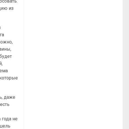
осовать.
цию из
ы
га
можно,
аины,
 будет
й,
тема
екоторые
ь, даже
есть
 года не
ошель