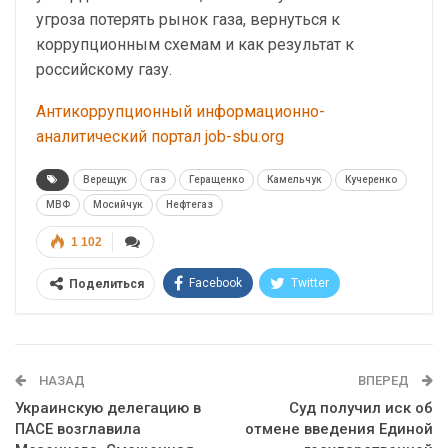
угроза потерять рынок газа, вернуться к
коррупционным схемам и как результат к
российскому газу.
Антикоррупционный информационно-
аналитический портал job-sbu.org
Верещук
газ
Геращенко
Камельчук
Кучеренко
МВФ
Мосийчук
Нефтегаз
1 102
Facebook
Twitter
Поделиться
Telegram
Google+
WhatsApp
Эл. адрес
НАЗАД
ВПЕРЕД
Украинскую делегацию в
Суд получил иск об
ПАСЕ возглавила
отмене введения Единой