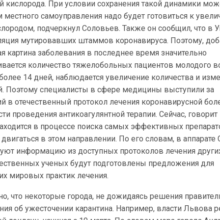
й кислорода. При условии сохранения такой динамики мож
ам местного самоуправления надо будет готовиться к увел
слородом, подчеркнул Соловьев. Также он сообщил, что в 
яция мутировавших штаммов коронавируса. Поэтому, до
я картина заболевания в последнее время значительно
ивается количество тяжелобольных пациентов молодого во
 более 14 дней, наблюдается увеличение количества и изм
й. Поэтому специалисты в сфере медицины выступили за
й в отечественный протокол лечения коронавирусной боле
сти проведения антикоагулянтной терапии. Сейчас, говорит
аходится в процессе поиска самых эффективных препарато
двигаться в этом направлении. По его словам, в аппарате
уют информацию из доступных протоколов лечения других
ечественных ученых будут подготовлены предложения для
х мировых практик лечения.
но, что некоторые города, не дожидаясь решения правител
ия об ужесточении карантина. Например, власти Львова 