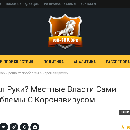
Е
ПИСЬМА В РЕДАКЦИЮ
НА ПРАВАХ РЕКЛАМЫ
КОНТАКТЫ
 И ПРОИСШЕСТВИЯ
ПОЛИТИКА
АНАЛИТИКА
РАССЛЕДОВ
сами решают проблемы с коронавирусом
л Руки? Местные Власти Сами
блемы С Коронавирусом
НАШИ 
9