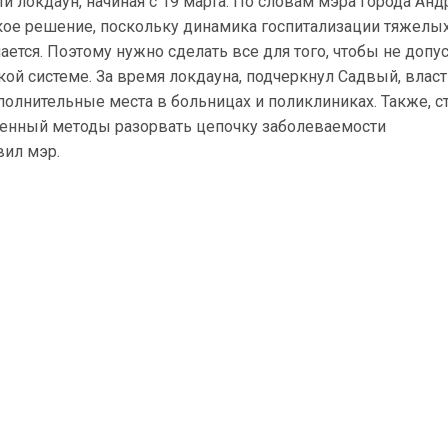
 локдаун, начиная с 19 марта. По словам мэра города Анд
акое решение, поскольку динамика госпитализации тяжелы
ется. Поэтому нужно сделать все для того, чтобы не допу
ой системе. За время локдауна, подчеркнул Садвый, влас
полнительные места в больницах и поликлиниках. Также, с
твенный методы разорвать цепочку заболеваемости
вил мэр.