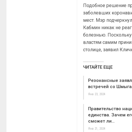
Подобное решение п
заболевших коронавир
мест. Мэр подчеркнул,
Кабмин никак не реаг
болезнью. Поскольку
властям самим прини
столице, заявил Клич
ЧИТАЙТЕ ЕЩЕ
Резонансные заявл
встречей со Шмыга
Янв 23, 2024
Правительство нац
единства. Зачем ег
сможет ли…
Янв 21, 2024