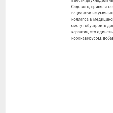
ввести двухнедельный
Садового, приняли т
пациентов не уменьша
коллапса в медицинск
смогут обустроить до
карантин, это единс
коронавирусом, доба