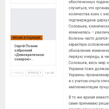
обеспеченных подаче
случиться, что орган
количества коек с ки
подтверждена циркул
Соловьев, клиническа
изменилась – увелич
болезнь часто длится
ПИСЬМА В РЕДАКЦИЮ
характера осложнени
Сергій Позняк
обновление изменени
озброєний
«Демократичною
первую очередь, в ча
сокирою»…
Соловьев, весь мир н
Украина тоже должна 
НАЗАД
ВПЕРЕД
1 из 68
Украины проанализир
и с учетом опыта от
имплементации лучши
В то же время извест
сами принимаю решен