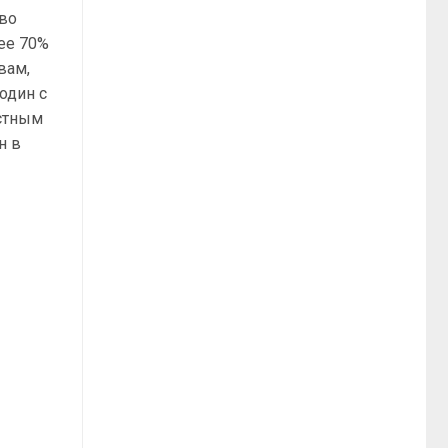
тво
лее 70%
вам,
один с
естным
н в