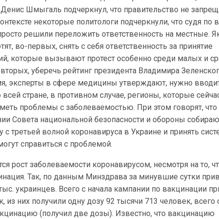
 Денис Шмыгаль подчеркнул, что правительство не запрещ
контексте некоторые политологи подчеркнули, что судя по 
просто решили переложить ответственность на местные. 
тят, во-первых, снять с себя ответственность за принятие
й, которые вызывают протест особенно среди малых и с
вторых, уберечь рейтинг президента Владимира Зеленског
емя, эксперты в сфере медицины утверждают, нужно вводи
 всей стране, в противном случае, регионы, которые сейча
иметь проблемы с заболеваемостью. При этом говорят, что
нии Совета национальной безопасности и обороны собираю
 с третьей волной коронавируса в Украине и принять сис
огут справиться с проблемой.
ся рост заболеваемости коронавирусом, несмотря на то, чт
инация. Так, по данным Минздрава за минувшие сутки при
 тыс. украинцев. Всего с начала кампании по вакцинации п
, из них получили одну дозу 92 тысячи 713 человек, всего
кцинацию (получил две дозы). Известно, что вакцинацию