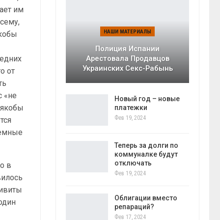
ает им
всему,
НАШИ МАТЕРИАЛЫ
Якобы
Полиция Испании
редних
Арестовала Продавцов
Украинских Секс-Рабынь
о от
ть
с «не
Новый год – новые
 якобы
платежки
Фев 19, 2024
тся
темные
Теперь за долги по
коммуналке будут
отключать
о в
Фев 19, 2024
вилось
ривиты
Облигации вместо
 один
репараций?
Фев 17, 2024