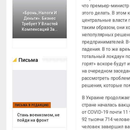
что премьер-министр
этого делать. В этом 
«Бронь, Налоги И
Деньги». Бизнес
центральные власти 
Требует У Властей
таким образом, они хо
Компенсаций За…
непопулярных решени
предпринимателей. В-
падения. В то же вр
тотальный локдаун по
Письма
горят» вскоре будут 
на очередном заседа
рассмотреть проблему
решения, которые пом
В Украине продолжает
стране началась вакц
ПИСЬМА В РЕДАКЦИЮ
от COVID-19 почти 11
Cтань военкомом, не
92 тысячи 714 человек
пойди на фронт
человек завершил ва