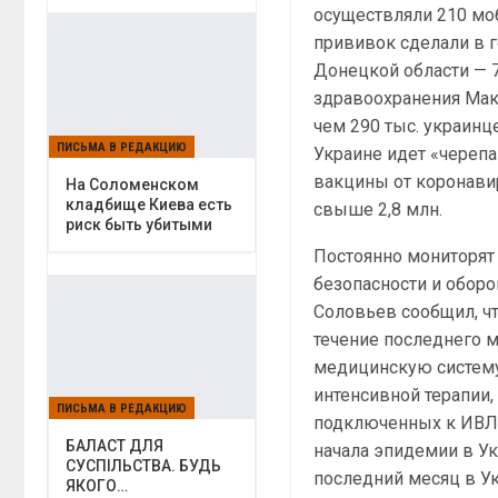
осуществляли 210 мо
прививок сделали в г
Донецкой области — 7
здравоохранения Мак
чем 290 тыс. украинц
ПИСЬМА В РЕДАКЦИЮ
Украине идет «череп
вакцины от коронавир
На Соломенском
кладбище Киева есть
свыше 2,8 млн.
риск быть убитыми
Постоянно мониторят
безопасности и оборо
Соловьев сообщил, чт
течение последнего м
медицинскую систему.
интенсивной терапии,
ПИСЬМА В РЕДАКЦИЮ
подключенных к ИВЛ, 
БАЛАСТ ДЛЯ
начала эпидемии в Ук
СУСПІЛЬСТВА. БУДЬ
последний месяц в Ук
ЯКОГО…