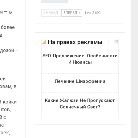
и — в
НАЗАД
ВПЕРЕД
1 из 2 690
 более
 в
На правах рекламы
 дозой –
SEO-Продвижение: Особенности
И Нюансы
сей
Лечение Шизофрении
овам, в
Какие Жалюзи Не Пропускают
3 койки
Солнечный Свет?
нтов,
й с
за
оек,