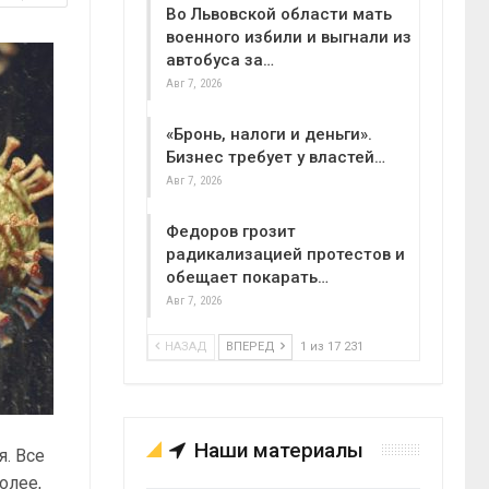
Во Львовской области мать
военного избили и выгнали из
автобуса за…
Авг 7, 2026
«Бронь, налоги и деньги».
Бизнес требует у властей…
Авг 7, 2026
Федоров грозит
радикализацией протестов и
обещает покарать…
Авг 7, 2026
НАЗАД
ВПЕРЕД
1 из 17 231
Наши материалы
. Все
олее,