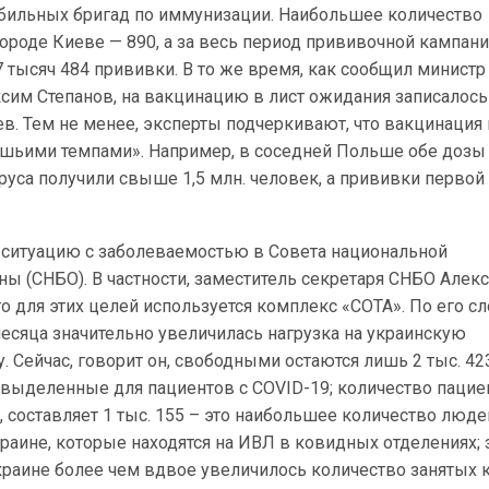
бильных бригад по иммунизации. Наибольшее количество
ороде Киеве — 890, а за весь период прививочной кампани
 тысяч 484 прививки. В то же время, как сообщил министр
сим Степанов, на вакцинацию в лист ожидания записалось
ев. Тем не менее, эксперты подчеркивают, что вакцинация
ашьими темпами». Например, в соседней Польше обе дозы
уса получили свыше 1,5 млн. человек, а прививки первой
 ситуацию с заболеваемостью в Совета национальной
ны (СНБО). В частности, заместитель секретаря СНБО Алек
о для этих целей используется комплекс «СОТА». По его сл
есяца значительно увеличилась нагрузка на украинскую
 Сейчас, говорит он, свободными остаются лишь 2 тыс. 42
 выделенные для пациентов с COVID-19; количество пацие
составляет 1 тыс. 155 – это наибольшее количество люде
раине, которые находятся на ИВЛ в ковидных отделениях; 
раине более чем вдвое увеличилось количество занятых к