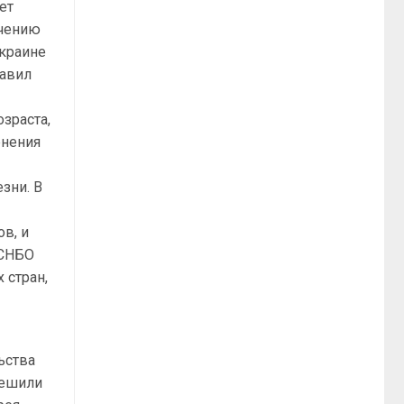
ет
ичению
Украине
бавил
зраста,
енения
зни. В
в, и
 СНБО
 стран,
ьства
решили