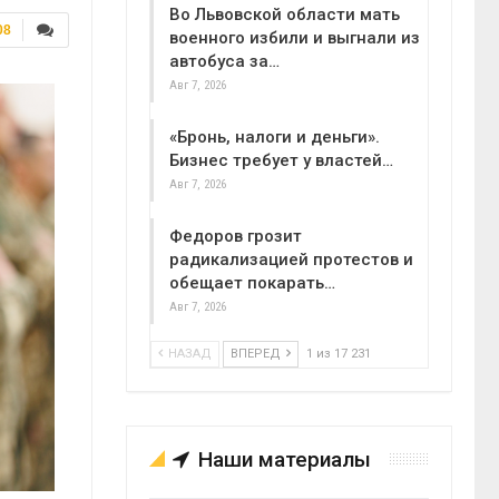
Во Львовской области мать
08
военного избили и выгнали из
автобуса за…
Авг 7, 2026
«Бронь, налоги и деньги».
Бизнес требует у властей…
Авг 7, 2026
Федоров грозит
радикализацией протестов и
обещает покарать…
Авг 7, 2026
НАЗАД
ВПЕРЕД
1 из 17 231
Наши материалы