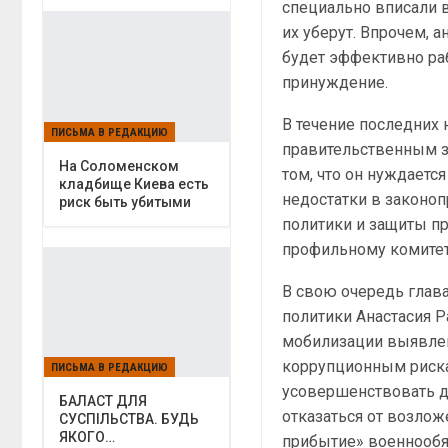
специально вписали в
их уберут. Впрочем, 
будет эффективно раб
принуждение.
В течение последних
ПИСЬМА В РЕДАКЦИЮ
правительственным з
На Соломенском
том, что он нуждаетс
кладбище Киева есть
недостатки в законо
риск быть убитыми
политики и защиты пр
профильному комитету
В свою очередь глав
политики Анастасия Р
мобилизации выявлен
коррупционным риска
ПИСЬМА В РЕДАКЦИЮ
усовершенствовать д
БАЛАСТ ДЛЯ
отказаться от возлож
СУСПІЛЬСТВА. БУДЬ
ЯКОГО…
прибытие» военнообя