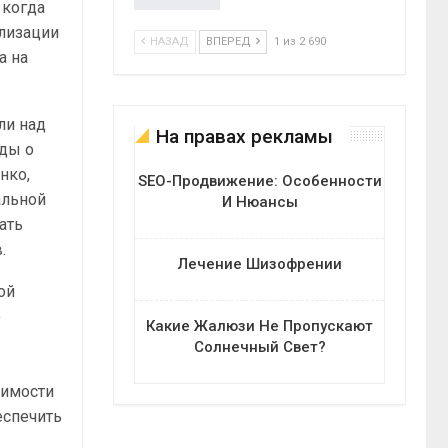
 когда
илизации
НАЗАД
ВПЕРЕД
1 из 2 690
а на
ли над
На правах рекламы
оды о
нко,
SEO-Продвижение: Особенности
альной
И Нюансы
ать
.
Лечение Шизофрении
ой
о
Какие Жалюзи Не Пропускают
Солнечный Свет?
димости
еспечить