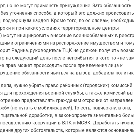
рт, но не могут применять принуждение. Зато обязанность
без уточнения способа, в который это должно происходит
 подчеркнула нардеп. Кроме того, по ее словам, необходи
сроки и при каких условиях территориальные центры
) могут инициировать внесение военнообязанных в реест
шими ограничениями на распоряжение имуществом и том
оворит Радина, руководитель ТЦК не должен получить воз
стр на следующий день после неприбытия, а кого-то «не за
ие прав может происходить после привлечения лица к
арушение обязанности явиться на вызов, добавила политик
депа, нужно убрать право районных (городских) комиссий 
я для прохождения военной службы, а также комиссий в
мотрению предоставлять гражданам отсрочки от направлен
бу (не путать с мобилизацией). То есть, подчеркнула она,
тщательной доработки, в законопроекте значительно боль
 преодолению коррупции в ВЛК и МСЭК. Доработать нужно
ения других обстоятельств, которые являются основания