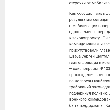
отсрочки от мобилиза
Как сообщил глава фр
результатам совещан
о мобилизации возвра
одновременно переда
к законопроекту. Он 
командованием и зас
присутствовали глав
штаба Сергей Шаптал
главы фракций и коми
— законопроект №103
прохождения военной
по вопросам нацбезо
требований законодат
подчеркнул политик, 
военного командовани
быть поддержаны. Ка