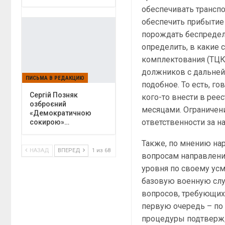
обеспечивать транспо
обеспечить прибытие 
порождать беспредел,
определить, в какие 
комплектования (ТЦК
должников с дальней
ПИСЬМА В РЕДАКЦИЮ
подобное. То есть, г
Сергій Позняк
кого-то внести в рее
озброєний
месяцами. Ограничен
«Демократичною
ответственности за н
сокирою»…
Также, по мнению нар
НАЗАД
ВПЕРЕД
1 из 68
вопросам направлени
уровня по своему ус
базовую военную служ
вопросов, требующих 
первую очередь – по
процедуры подтвержд