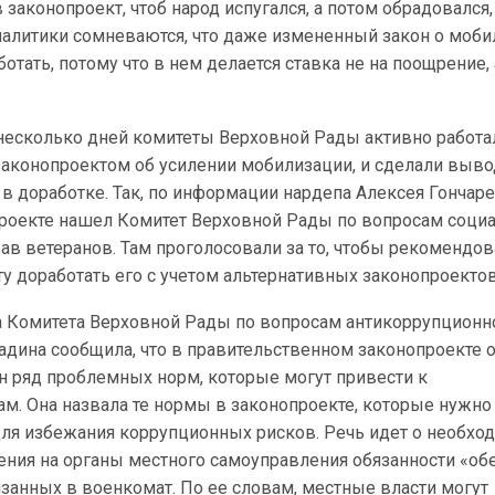
 законопроект, чтоб народ испугался, а потом обрадовался,
аналитики сомневаются, что даже измененный закон о моб
отать, потому что в нем делается ставка не на поощрение, 
 несколько дней комитеты Верховной Рады активно работа
аконопроектом об усилении мобилизации, и сделали выв
я в доработке. Так, по информации нардепа Алексея Гончаре
проекте нашел Комитет Верховной Рады по вопросам соци
ав ветеранов. Там проголосовали за то, чтобы рекомендов
 доработать его с учетом альтернативных законопроектов
а Комитета Верховной Рады по вопросам антикоррупционн
адина сообщила, что в правительственном законопроекте 
 ряд проблемных норм, которые могут привести к
м. Она назвала те нормы в законопроекте, которые нужно
ля избежания коррупционных рисков. Речь идет о необхо
ения на органы местного самоуправления обязанности «об
занных в военкомат. По ее словам, местные власти могут