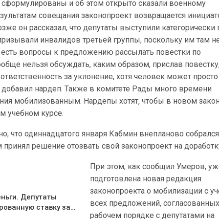
 сформулированы и об этом открыто сказали военному
зультатам совещания законопроект возвращается инициат
зже он рассказал, что депутаты выступили категорически
 призывали инвалидов третьей группы, поскольку им там не
, есть вопросы к предложению рассылать повестки по
ообще нельзя обсуждать, каким образом, прислав повестку
 ответственность за уклонение, хотя человек может просто
, добавил нардеп. Также в комитете Рады много времени
ения мобилизованным. Нардепы хотят, чтобы в новом зако
м учебном курсе.
но, что одиннадцатого января Кабмин внепланово собрался
м принял решение отозвать свой законопроект на доработк
При этом, как сообщил Умеров, у
подготовлена новая редакция
законопроекта о мобилизации с у
еньги. Депутаты
всех предложений, согласованных
рованную ставку за…
рабочем порядке с депутатами на