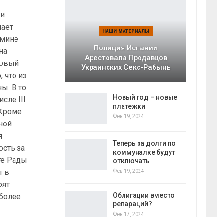
ии
шает
НАШИ МАТЕРИАЛЫ
бмине
Полиция Испании
на
Арестовала Продавцов
новый
Украинских Секс-Рабынь
 что из
ы. В то
Новый год – новые
сле III
платежки
 Кроме
Фев 19, 2024
ной
я
Теперь за долги по
ость за
коммуналке будут
те Рады
отключать
Фев 19, 2024
ы в
рят
Облигации вместо
иболее
репараций?
Фев 17, 2024