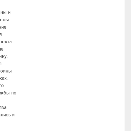
оны и
роны
ние
я.
оекта
не
ину,
л
 воины
ках,
го
ужбы по
тва
ались и