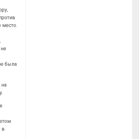
ору,
 против
 место.
,
 не
не была
 на
у.
же
четом
 в