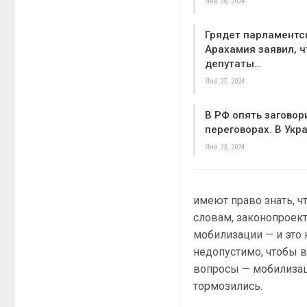
Янв 28, 2024
Грядет парламентс
Арахамия заявил, ч
депутаты…
Янв 27, 2024
В РФ опять заговор
переговорах. В Укр
Янв 23, 2024
имеют право знать, чт
словам, законопроект
мобилизации — и это 
недопустимо, чтобы 
вопросы — мобилизац
тормозились.