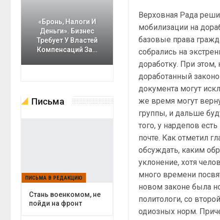
Верховная Рада реши
«Бронь, Налоги И
мобилизации на дора
Деньги». Бизнес
базовые права гражда
Требует У Властей
Компенсаций За…
собрались на экстрен
доработку. При этом,
доработанный законоп
документа могут иск
Письма
же время могут верну
группы, и дальше буд
того, у нардепов ес
почте. Как отметил г
обсуждать, каким обр
уклонение, хотя чело
много времени посвя
ПИСЬМА В РЕДАКЦИЮ
новом законе была но
Cтань военкомом, не
политологи, со второ
пойди на фронт
одиозных норм. Прич