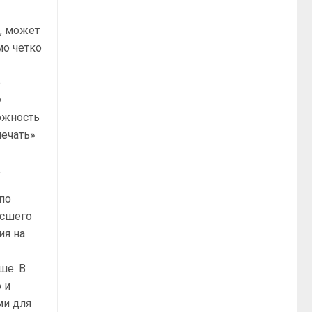
ь, может
мо четко
р
у
можность
мечать»
.
по
ысшего
ия на
ше. В
 и
ми для