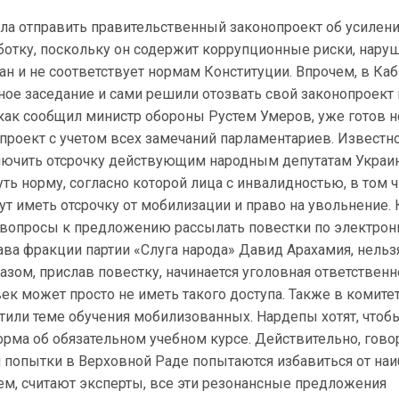
ла отправить правительственный законопроект об усилен
ботку, поскольку он содержит коррупционные риски, нару
н и не соответствует нормам Конституции. Впрочем, в Ка
ное заседание и сами решили отозвать свой законопроект 
 как сообщил министр обороны Рустем Умеров, уже готов 
роект с учетом всех замечаний парламентариев. Известно,
лючить отсрочку действующим народным депутатам Украин
ть норму, согласно которой лица с инвалидностью, в том чи
ут иметь отсрочку от мобилизации и право на увольнение.
ть вопросы к предложению рассылать повестки по электрон
лава фракции партии «Слуга народа» Давид Арахамия, нельз
азом, прислав повестку, начинается уголовная ответственн
век может просто не иметь такого доступа. Также в комите
тили теме обучения мобилизованных. Нардепы хотят, чтоб
рма об обязательном учебном курсе. Действительно, гово
й попытки в Верховной Раде попытаются избавиться от на
ем, считают эксперты, все эти резонансные предложения