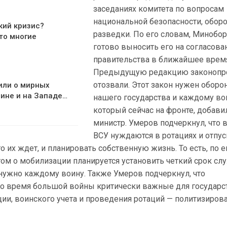
заседаниях комитета по вопросам
национальной безопасности, обор
кий кризис?
разведки. По его словам, Минобо
то многие
готово выносить его на согласова
правительства в ближайшее врем
Предыдущую редакцию законопр
отозвали. Этот закон нужен оборо
или о мирных
аине и на Западе…
нашего государства и каждому во
который сейчас на фронте, добави
министр. Умеров подчеркнул, что
ВСУ нуждаются в ротациях и отпус
о их ждет, и планировать собственную жизнь. То есть, по е
ом о мобилизации планируется установить четкий срок сл
нужно каждому воину. Также Умеров подчеркнул, что
во время большой войны критически важные для государс
ии, воинского учета и проведения ротаций — политизиров