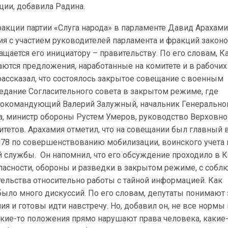
ции, добавила Радина.
акции партии «Слуга народа» в парламенте Давид Арахами
ия с участием руководителей парламента и фракций закон
щается его инициатору – правительству. По его словам, 
ются предложения, наработанные на комитете и в рабочих
рассказал, что состоялось закрытое совещание с военным
едание Согласительного совета в закрытом режиме, где
нокомандующий Валерий Залужный, начальник Генерально
а, министр обороны Рустем Умеров, руководство Верховно
тетов. Арахамия отметил, что на совещании был главный 
78 по совершенствованию мобилизации, воинского учета 
 службы. Он напомнил, что его обсуждение проходило в 
пасности, обороны и разведки в закрытом режиме, с соб
ельства относительно работы с тайной информацией. Как
было много дискуссий. По его словам, депутаты понимают
я и готовы идти навстречу. Но, добавил он, не все нормы
кие-то положения прямо нарушают права человека, какие-