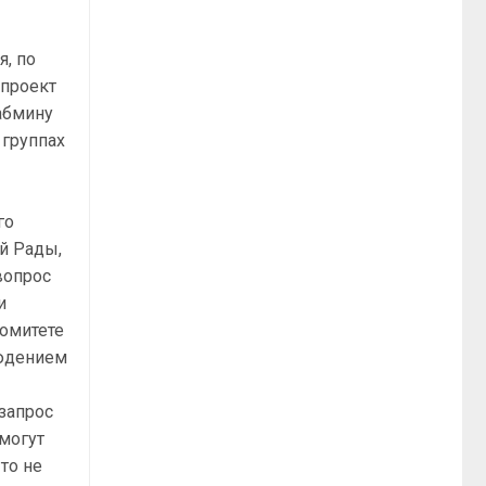
я, по
опроект
Кабмину
 группах
го
й Рады,
вопрос
и
Комитете
людением
 запрос
 могут
то не