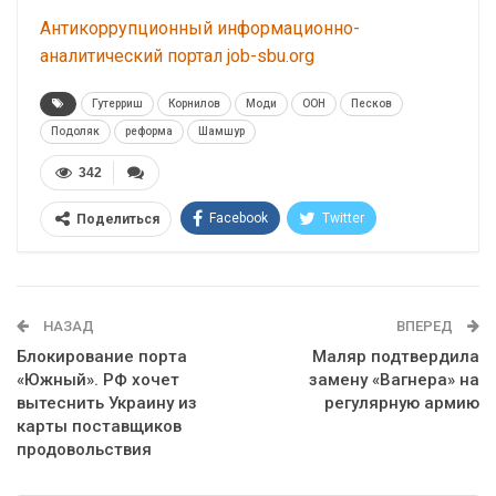
Антикоррупционный информационно-
аналитический портал job-sbu.org
Гутерриш
Корнилов
Моди
ООН
Песков
Подоляк
реформа
Шамшур
342
Facebook
Twitter
Поделиться
Telegram
Google+
WhatsApp
Эл. адрес
НАЗАД
ВПЕРЕД
Блокирование порта
Маляр подтвердила
«Южный». РФ хочет
замену «Вагнера» на
вытеснить Украину из
регулярную армию
карты поставщиков
продовольствия