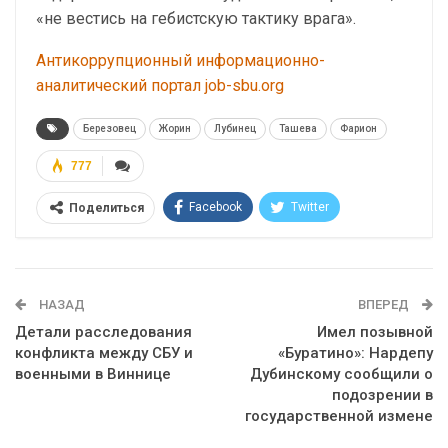
«не вестись на гебистскую тактику врага».
Антикоррупционный информационно-
аналитический портал job-sbu.org
Березовец
Жорин
Лубинец
Ташева
Фарион
777
Facebook
Twitter
Поделиться
Telegram
Google+
WhatsApp
Эл. адрес
НАЗАД
ВПЕРЕД
Детали расследования
Имел позывной
конфликта между СБУ и
«Буратино»: Нардепу
военными в Виннице
Дубинскому сообщили о
подозрении в
государственной измене