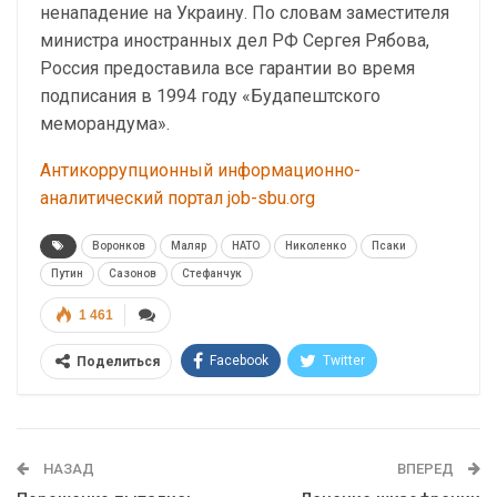
ненападение на Украину. По словам заместителя
министра иностранных дел РФ Сергея Рябова,
Россия предоставила все гарантии во время
подписания в 1994 году «Будапештского
меморандума».
Антикоррупционный информационно-
аналитический портал job-sbu.org
Воронков
Маляр
НАТО
Николенко
Псаки
Путин
Сазонов
Стефанчук
1 461
Facebook
Twitter
Поделиться
Telegram
Google+
WhatsApp
Эл. адрес
НАЗАД
ВПЕРЕД