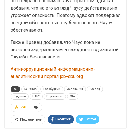
он прекрасно понимаю СБУ. При этом адвокат
добавил, что на его взгляд Чаусу действительно
угрожает опасность. Поэтому адвокат поддержал
спецслужбы, которые эту безопасность Чаусу
обеспечивают.
Также Кравец добавил, что Чаус пока не
является задержанным, а находится под защитой
Службы безопасности.
Антикоррупционный информационно-
аналитический портал job-sbu.org
Баканов
Голобуцкий
Зеленский
Кравец
Луценко
НАБУ
Порошенко
СБУ
791
Facebook
Twitter
Поделиться
Telegram
Google+