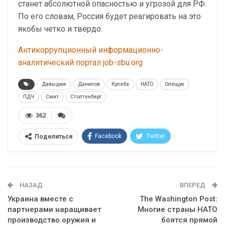
станет абсолютной опасностью и угрозой для РФ.
По его словам, Россия будет реагировать на это
якобы четко и твердо.
Антикоррупционный информационно-
аналитический портал job-sbu.org
Давыдюк
Данилов
Кулеба
НАТО
Олещук
ПДЧ
Смит
Столтенберг
362
Facebook
Twitter
Поделиться
Telegram
Google+
WhatsApp
Эл. адрес
НАЗАД
ВПЕРЕД
Украина вместе с
The Washington Post:
партнерами наращивает
Многие страны НАТО
производство оружия и
боятся прямой