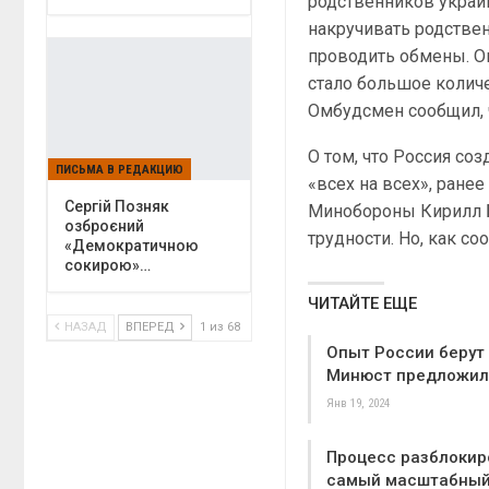
родственников украин
накручивать родствен
проводить обмены. О
стало большое колич
Омбудсмен сообщил, 
О том, что Россия с
ПИСЬМА В РЕДАКЦИЮ
«всех на всех», ране
Сергій Позняк
Минобороны Кирилл Б
озброєний
трудности. Но, как с
«Демократичною
сокирою»…
ЧИТАЙТЕ ЕЩЕ
НАЗАД
ВПЕРЕД
1 из 68
Опыт России берут
Минюст предложил
Янв 19, 2024
Процесс разблокир
самый масштабный