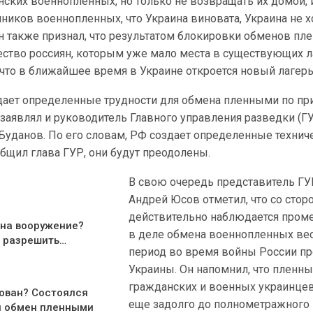
ских военнопленных, но только не возвращать их домой, 
ников военнопленных, что Украина виновата, Украина не х
н также признал, что результатом блокировки обменов п
ество россиян, которым уже мало места в существующих л
что в ближайшее время в Украине откроется новый лагерь
оздает определенные трудности для обмена пленными по пр
е заявлял и руководитель Главного управления разведки (Г
уданов. По его словам, РФ создает определенные технич
ообщил глава ГУР, они будут преодолены.
В свою очередь представитель ГУ
Андрей Юсов отметил, что со сто
действительно наблюдается пром
 на вооружение?
в деле обмена военнопленных ве
 разрешить…
период во время войны России п
Украины. Он напомнил, что пленн
гражданских и военных украинце
ован? Состоялся
еще задолго до полнометражного
 обмен пленными