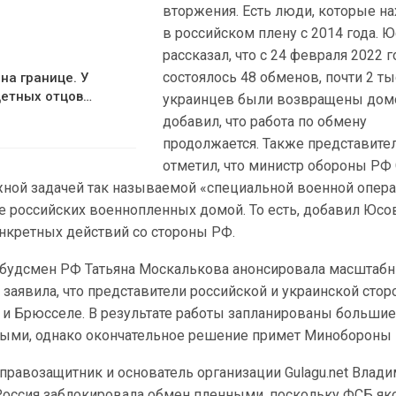
вторжения. Есть люди, которые на
в российском плену с 2014 года. 
рассказал, что с 24 февраля 2022 
состоялось 48 обменов, почти 2 ты
на границе. У
детных отцов…
украинцев были возвращены домо
добавил, что работа по обмену
продолжается. Также представите
отметил, что министр обороны РФ
ажной задачей так называемой «специальной военной опер
е российских военнопленных домой. То есть, добавил Юсо
онкретных действий со стороны РФ.
омбудсмен РФ Татьяна Москалькова анонсировала масштаб
заявила, что представители российской и украинской сто
и и Брюсселе. В результате работы запланированы больши
ыми, однако окончательное решение примет Минобороны 
правозащитник и основатель организации Gulagu.net Влад
о Россия заблокировала обмен пленными, поскольку ФСБ я