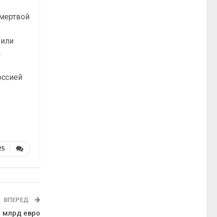
 мертвой
 или
а
оссией
25
ВПЕРЕД
5 млрд евро