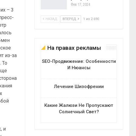
Фев 17, 2024
их – 3
пресс-
НАЗАД
ВПЕРЕД
1 из 2 690
етр
алось
бмен
На правах рекламы
нское
т из-за
SEO-Продвижение: Особенности
 То
И Нюансы
еще
сторона
ржания
Лечение Шизофрении
х
ьбой
Какие Жалюзи Не Пропускают
Солнечный Свет?
, и