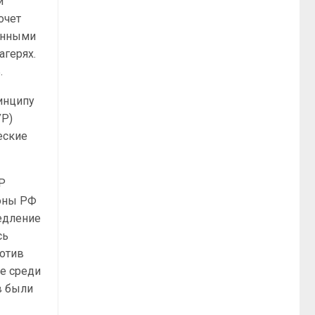
и
очет
ленными
агерях.
.
инципу
УР)
еские
Р
роны РФ
едление
сь
ротив
ые среди
в были