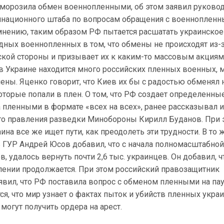
аморозила обмен военнопленными, об этом заявил руково
национного штаба по вопросам обращения с военноплен
мнению, таким образом РФ пытается расшатать украинское
дных военнопленных в том, что обмены не происходят из-
ской стороны и призывает их к каким-то массовым акциям
 в Украине находится много российских пленных военных, м
ны. Яценко говорит, что Киев их бы с радостью обменял 
оторые попали в плен. О том, что РФ создает определенны
 пленными в формате «всех на всех», ранее рассказывал 
го правления разведки Минобороны Кирилл Буданов. При 
ина все же ищет пути, как преодолеть эти трудности. В то 
ь ГУР Андрей Юсов добавил, что с начала полномасштабно
, удалось вернуть почти 2,6 тыс. украинцев. Он добавил, ч
влении продолжается. При этом российский правозащитник
вил, что РФ поставила вопрос с обменом пленными на пауз
ся, что мир узнает о фактах пыток и убийств пленных украи
могут получить ордера на арест.