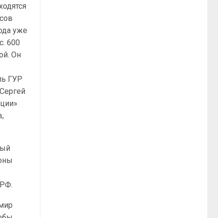
ходятся
Юсов
года уже
с. 600
й. Он
ль ГУР
 Сергей
ации»
в,
ный
роны
е
РФ.
имир
кобы