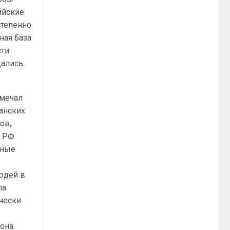
сийские
степенно
ная база
ти.
щались
тмечал
данских
ов,
й РФ
нные
юдей в
ла
чески
она.