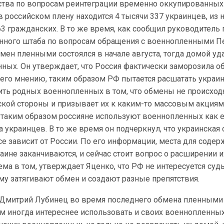
тва по вопросам реинтеграции временно оккупированных
в российском плену находится 4 тысячи 337 украинцев, из н
63 гражданских. В то же время, как сообщил руководитель 
ного штаба по вопросам обращения с военнопленными П
мен пленными состоялся в начале августа, тогда домой уд
нных. Он утверждает, что Россия фактически заморозила о
его мнению, таким образом РФ пытается расшатать украи
ить родных военнопленных в том, что обмены не происходя
ской стороны и призывает их к каким-то массовым акциям.
, таким образом россияне используют военнопленных как 
а украинцев. В то же время он подчеркнул, что украинская 
все зависит от России. По его информации, места для соде
ине заканчиваются, и сейчас стоит вопрос о расширении и
ема в том, утверждает Яценко, что РФ не интересуется суд
му затягивают обмен и создают разные препятствия.
 Дмитрий Лубинец во время последнего обмена пленными
ам иногда интереснее использовать и своих военнопленных