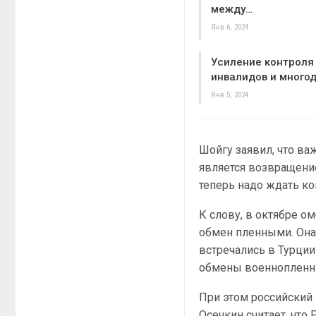
между…
Янв 6, 2024
Усиление контроля 
инвалидов и много
Янв 5, 2024
Шойгу заявил, что в
является возвращени
теперь надо ждать к
К слову, в октябре 
обмен пленными. Она 
встречались в Турци
обмены военнопленн
При этом российский 
Осечкин считает, чт