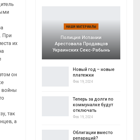
дитель
ными
за
НАШИ МАТЕРИАЛЫ
. При
Полиция Испании
еста их
Арестовала Продавцов
Украинских Секс-Рабынь
на
е
и
Новый год – новые
этом он
платежки
же
Фев 19, 2024
й войны
то
Теперь за долги по
коммуналке будут
отключать
у, так
Фев 19, 2024
нцев, а
Облигации вместо
репараций?