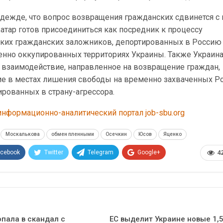
адежде, что вопрос возвращения гражданских сдвинется с
 Катар готов присоединиться как посредник к процессу
ких гражданских заложников, депортированных в Россию
енно оккупированных территориях Украины. Также Украин
й взаимодействие, направленное на возвращение граждан,
е в местах лишения свободы на временно захваченных Р
ированных в страну-агрессора.
нформационно-аналитический портал job-sbu.org
Москалькова
обмен пленными
Осечкин
Юсов
Яценко
acebook
Twitter
Telegram
Google+
4
Эл. адрес
опала в скандал с
ЕС выделит Украине новые 1,