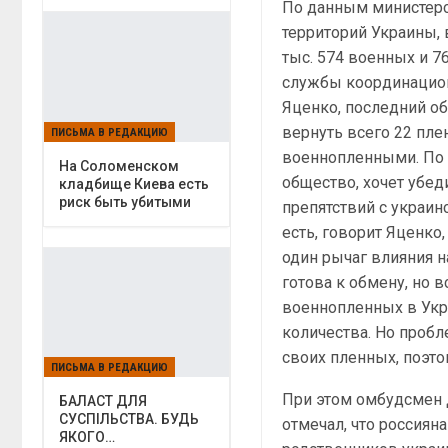
По данным министерс
территорий Украины, 
тыс. 574 военных и 7
службы координацион
Яценко, последний об
вернуть всего 22 пле
ПИСЬМА В РЕДАКЦИЮ
военнопленными. По 
На Соломенском
общество, хочет убед
кладбище Киева есть
риск быть убитыми
препятствий с украин
есть, говорит Яценко
один рычаг влияния н
готова к обмену, но 
военнопленных в Укра
количества. Но пробл
своих пленных, поэто
ПИСЬМА В РЕДАКЦИЮ
При этом омбудсмен
БАЛАСТ ДЛЯ
СУСПІЛЬСТВА. БУДЬ
отмечал, что россиян
ЯКОГО…