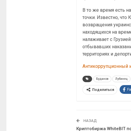
В то же время есть н
точки. Известно, что
возвращения украинс
находящихся на врем
налаживает с Грузие
отбывавших наказани
территориях и депорт
Антикоррупционный и
Буданов
Лубинец
F
Поделиться
НАЗАД
Криптобиржа WhiteBIT п