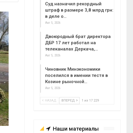
Суд назначил рекордный
штраф в размере 3,8 млрд грн:
в деле о…
Авг 5, 2026
Двоюродный брат директора
ДБР 17 лет работал на
телеканалах Деркача,…
Авг 5, 2026
Чиновник Минэкономики
поселился в имении тестя в
Козине рыночной…
Авг 5, 2026
НАЗАД
ВПЕРЕД
1 из 17 229
Наши материалы