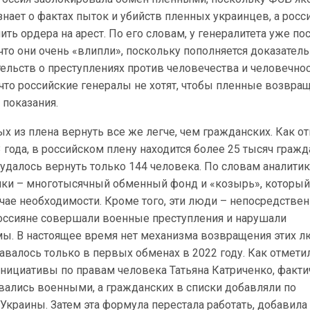
узнает о фактах пыток и убийств пленных украинцев, а рос
ить ордера на арест. По его словам, у генералитета уже по
что они очень «влипли», поскольку пополняется доказатель
тельств о преступлениях против человечества и человечнос
что российские генералы не хотят, чтобы пленные возвра
 показания.
ых из плена вернуть все же легче, чем гражданских. Как о
 года, в российском плену находится более 25 тысяч граж
удалось вернуть только 144 человека. По словам аналитик
ки – многотысячный обменный фонд и «козырь», которы
чае необходимости. Кроме того, эти люди – непосредстве
 россияне совершали военные преступления и нарушали
. В настоящее время нет механизма возвращения этих л
давалось только в первых обменах в 2022 году. Как отмети
нициативы по правам человека Татьяна Катриченко, факти
вались военными, а гражданских в списки добавляли по
краины. Затем эта формула перестала работать, добавила 