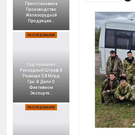
Приостановила
Производство
Железорудной
Продукции…
РАССЛЕДОВАНИЯ
Суд Назначил
Рекордный Штраф В
Размере 3,8 Млрд
Грн: В Деле О
Фиктивном
Экспорте…
РАССЛЕДОВАНИЯ