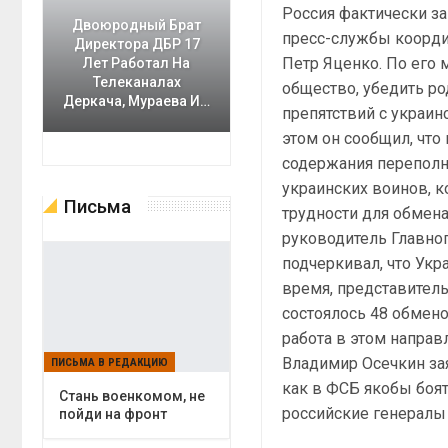
Россия фактически з
Двоюродный Брат
пресс-службы коорди
Директора ДБР 17
Петр Яценко. По его 
Лет Работал На
Телеканалах
общество, убедить ро
Деркача, Мураева И…
препятствий с украин
этом он сообщил, что
содержания переполне
украинских воинов, к
Письма
трудности для обмена
руководитель Главно
подчеркивал, что Укра
время, представител
состоялось 48 обменов
работа в этом напра
Владимир Осечкин зая
ПИСЬМА В РЕДАКЦИЮ
как в ФСБ якобы боят
Cтань военкомом, не
российские генералы 
пойди на фронт