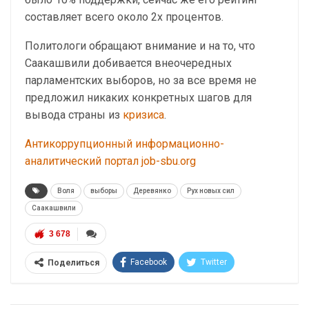
составляет всего около 2х процентов.
Политологи обращают внимание и на то, что
Саакашвили добивается внеочередных
парламентских выборов, но за все время не
предложил никаких конкретных шагов для
вывода страны из
кризиса
.
Антикоррупционный информационно-
аналитический портал job-sbu.org
Воля
выборы
Деревянко
Рух новых сил
Саакашвили
3 678
Facebook
Twitter
Поделиться
Telegram
Google+