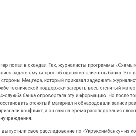
гер попал в скандал. Так, журналисты программы «Схемы»
ись задать ему вопрос об одном из клиентов банка. Это 
о стороны Мецгера, который приказал задержать журналис
ужбе технической поддержки затереть весь отснятый матер
сс-служба банка опровергала эту информацию. Но после тог
осстановить отснятый материал и обнародовали записи ра
признали конфликт, а он сам на время расследования слож
инучреждения.
 выпустили свое расследование по «Укрэксимбанку» из ко