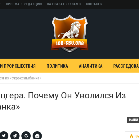
Е
ПИСЬМА В РЕДАКЦИЮ
НА ПРАВАХ РЕКЛАМЫ
КОНТАКТЫ
 И ПРОИСШЕСТВИЯ
ПОЛИТИКА
АНАЛИТИКА
РАССЛЕДОВ
ся из «Укрэксимбанка»
цгера. Почему Он Уволился Из
анка»
НАШИ 
8