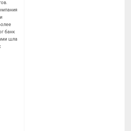
тов.
компания
ри
Более
ог банк
дами шла
х