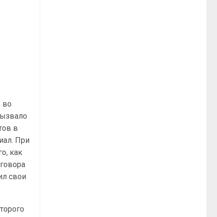
 во
вызвало
тов в
иал. При
о, как
зговора
ил свои
торого