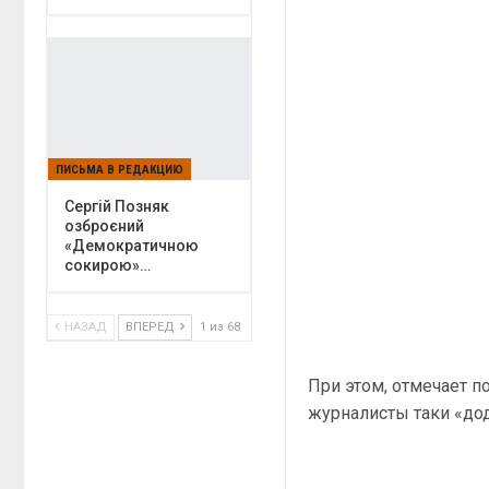
ПИСЬМА В РЕДАКЦИЮ
Сергій Позняк
озброєний
«Демократичною
сокирою»…
НАЗАД
ВПЕРЕД
1 из 68
При этом, отмечает п
журналисты таки «дод