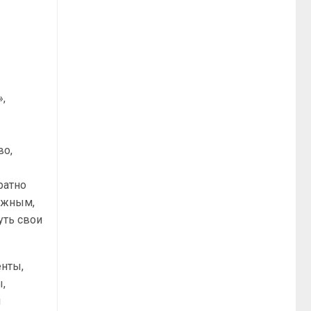
,
во,
ратно
дежным,
уть свои
енты,
,
я