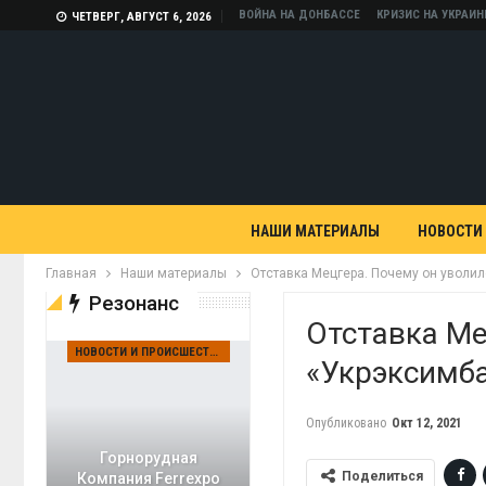
ВОЙНА НА ДОНБАССЕ
КРИЗИС НА УКРАИН
ЧЕТВЕРГ, АВГУСТ 6, 2026
НАШИ МАТЕРИАЛЫ
НОВОСТИ
Главная
Наши материалы
Отставка Мецгера. Почему он уволил
Резонанс
Отставка Ме
НОВОСТИ И ПРОИСШЕСТВИЯ
«Укрэксимб
Опубликовано
Окт 12, 2021
Горнорудная
Поделиться
Компания Ferrexpo