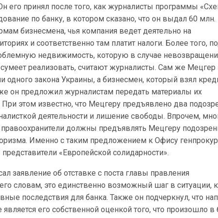
Он его принял после того, как журналисты программы «Сх
ование по банку, в котором сказано, что он выдал 60 млн.
рмам бизнесмена, чья компания ведет деятельно на
ториях и соответственно там платит налоги. Более того, по
роблемную недвижимость, которую в случае невозвращени
е сумеет реализовать, считают журналисты. Сам же Мецгер 
ни одного закона Украины, а бизнесмен, который взял кред
кже он предложил журналистам передать материалы их
 При этом известно, что Мецгеру предъявлено два подозр
налисткой деятельности и лишение свободы. Впрочем, мно
то правоохранители должны предъявлять Мецгеру подозрен
оризма. Именно с таким предложением к Офису генпрокур
 представители «Европейской солидарности».
ал заявление об отставке с поста главы правления
его словам, это единственно возможный шаг в ситуации, 
вные последствия для банка. Также он подчеркнул, что на
е является его собственной оценкой того, что произошло в 