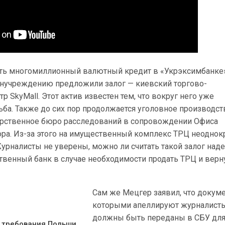
чить многомиллионный валютный кредит в «Укрэксимбанке»
нучреждению предложили залог — киевский торгово-
р SkyMall. Этот актив известен тем, что вокруг него уже
ьба. Также до сих пор продолжается уголовное производст
арственное бюро расследований в сопровождении Офиса
ора. Из-за этого на имущественный комплекс ТРЦ неоднок
Журналисты не уверены, можно ли считать такой залог на
твенный банк в случае необходимости продать ТРЦ и верн
Сам же Мецгер заявил, что докум
которыми апеллируют журналисты
должны быть переданы в СБУ дл
 требования Польши