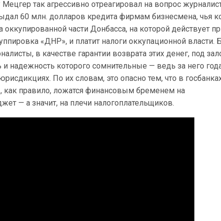
у Мецгер так агрессивно отреагировал на вопрос журналис
выдал 60 млн. долларов кредита фирмам бизнесмена, чья 
а оккупированной части Донбасса, на которой действует п
ппировка «ДНР», и платит налоги оккупационной власти. 
налисты, в качестве гарантии возврата этих денег, под зал
ь и надежность которого сомнительные — ведь за него го
юрисдикциях. По их словам, это опасно тем, что в госбанка
 как правило, ложатся финансовым бременем на
ет — а значит, на плечи налогоплательщиков.