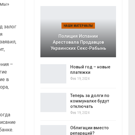
емы»
д залог
НАШИ МАТЕРИАЛЫ
я
Полиция Испании
заявил,
Арестовала Продавцов
Украинских Секс-Рабынь
ит,
ения –
Новый год – новые
гие
платежки
ие в
Фев 19, 2024
ора,
Теперь за долги по
коммуналке будут
отключать
Фев 19, 2024
когда
писание
Облигации вместо
банке.
репараций?