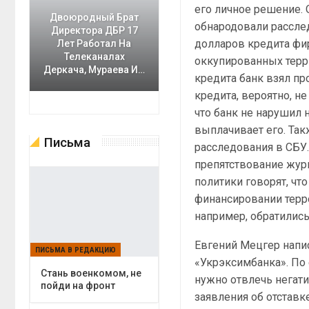
его личное решение. 
Двоюродный Брат
обнародовали расслед
Директора ДБР 17
долларов кредита фи
Лет Работал На
Телеканалах
оккупированных терри
Деркача, Мураева И…
кредита банк взял п
кредита, вероятно, н
что банк не нарушил 
выплачивает его. Та
Письма
расследования в СБУ.
препятствование жур
политики говорят, ч
финансировании терр
например, обратились
Евгений Мецгер напис
ПИСЬМА В РЕДАКЦИЮ
«Укрэксимбанка». По 
Cтань военкомом, не
нужно отвлечь негати
пойди на фронт
заявления об отставк