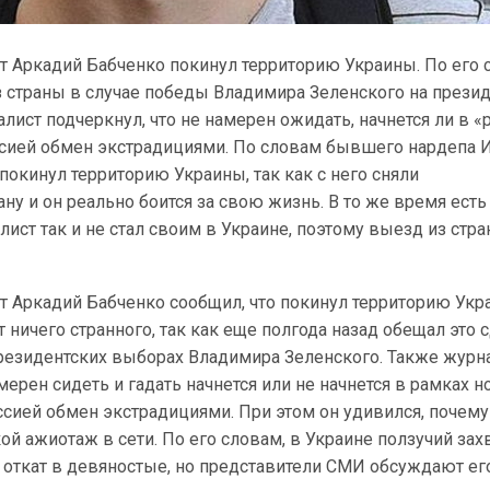
т Аркадий Бабченко покинул территорию Украины. По его 
з страны в случае победы Владимира Зеленского на прези
лист подчеркнул, что не намерен ожидать, начнется ли в «
сией обмен экстрадициями. По словам бывшего нардепа 
покинул территорию Украины, так как с него сняли
ну и он реально боится за свою жизнь. В то же время есть
лист так и не стал своим в Украине, поэтому выезд из стр
т Аркадий Бабченко сообщил, что покинул территорию Укр
т ничего странного, так как еще полгода назад обещал это 
президентских выборах Владимира Зеленского. Также журн
мерен сидеть и гадать начнется или не начнется в рамках н
сией обмен экстрадициями. При этом он удивился, почему
й ажиотаж в сети. По его словам, в Украине ползучий зах
и откат в девяностые, но представители СМИ обсуждают ег