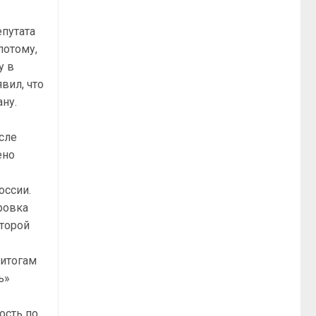
путата
потому,
у в
вил, что
ану.
сле
ено
ы
оссии.
ровка
оторой
 итогам
ь»
ость по