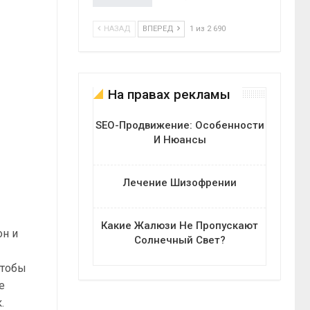
НАЗАД
ВПЕРЕД
1 из 2 690
На правах рекламы
SEO-Продвижение: Особенности
И Нюансы
Лечение Шизофрении
Какие Жалюзи Не Пропускают
он и
Солнечный Свет?
чтобы
е
.