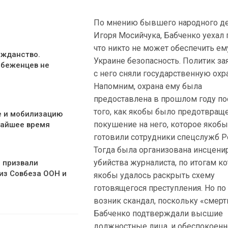
По мнению бывшего народного де
Игоря Мосийчука, Бабченко уехал 
что никто не может обеспечить ем
ажданство.
Украине безопасность. Политик зая
 беженцев не
с него сняли государственную охр
Напомним, охрана ему была
предоставлена в прошлом году по
того, как якобы было предотвращ
е и мобилизацию
покушение на него, которое якоб
жайшее время
готовили сотрудники спецслужб Р
Тогда была организована инсцени
убийства журналиста, по итогам к
а призвали
из Совбеза ООН и
якобы удалось раскрыть схему
готовящегося преступления. Но по
возник скандал, поскольку «смерт
Бабченко подтверждали высшие
должностные лица, и обеспокоенн