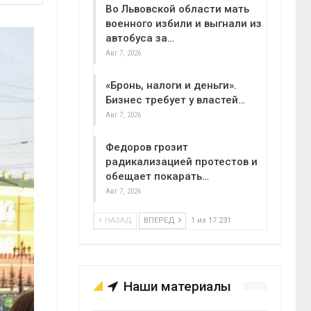
Во Львовской области мать
военного избили и выгнали из
автобуса за…
Авг 7, 2026
«Бронь, налоги и деньги».
Бизнес требует у властей…
Авг 7, 2026
Федоров грозит
радикализацией протестов и
обещает покарать…
Авг 7, 2026
НАЗАД
ВПЕРЕД
1 из 17 231
Наши материалы