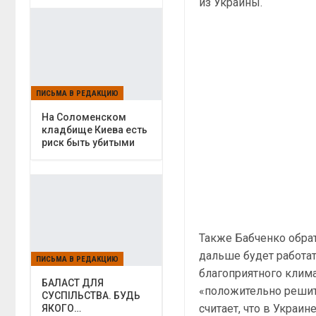
из Украины.
ПИСЬМА В РЕДАКЦИЮ
На Соломенском
кладбище Киева есть
риск быть убитыми
Также Бабченко обрат
дальше будет работат
ПИСЬМА В РЕДАКЦИЮ
благоприятного клима
БАЛАСТ ДЛЯ
«положительно решить
СУСПІЛЬСТВА. БУДЬ
считает, что в Украин
ЯКОГО…