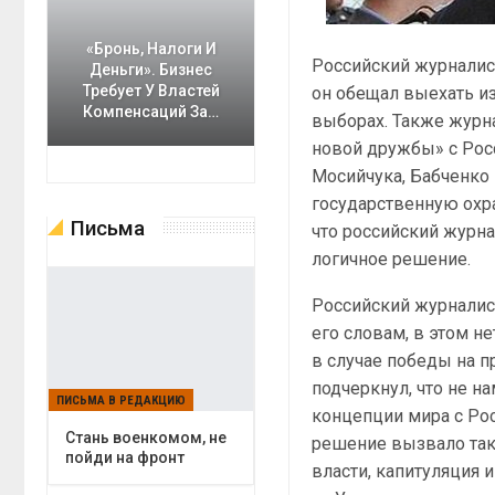
«Бронь, Налоги И
Российский журналис
Деньги». Бизнес
Требует У Властей
он обещал выехать и
Компенсаций За…
выборах. Также журна
новой дружбы» с Рос
Мосийчука, Бабченко 
государственную охра
Письма
что российский журна
логичное решение.
Российский журналис
его словам, в этом не
в случае победы на 
подчеркнул, что не на
ПИСЬМА В РЕДАКЦИЮ
концепции мира с Рос
Cтань военкомом, не
решение вызвало тако
пойди на фронт
власти, капитуляция 