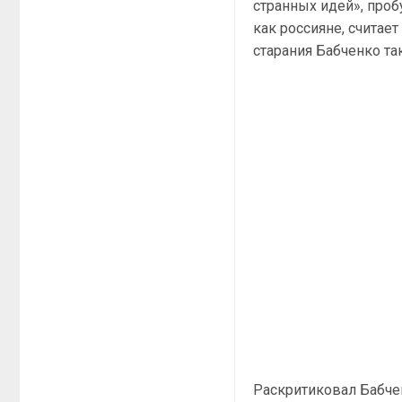
странных идей», проб
как россияне, считае
старания Бабченко та
Раскритиковал Бабчен