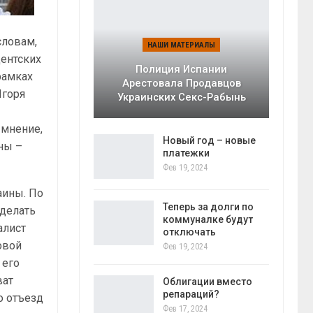
словам,
НАШИ МАТЕРИАЛЫ
дентских
Полиция Испании
рамках
Арестовала Продавцов
Игоря
Украинских Секс-Рабынь
 мнение,
Новый год – новые
аны –
платежки
Фев 19, 2024
аины. По
Теперь за долги по
сделать
коммуналке будут
алист
отключать
овой
Фев 19, 2024
 его
ват
Облигации вместо
репараций?
о отъезд
Фев 17, 2024