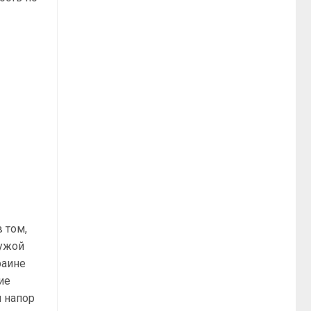
 том,
чужой
раине
ие
й напор