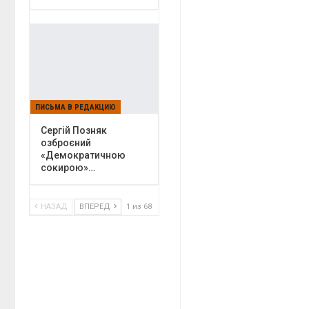
ПИСЬМА В РЕДАКЦИЮ
Сергій Позняк
озброєний
«Демократичною
сокирою»…
НАЗАД
ВПЕРЕД
1 из 68