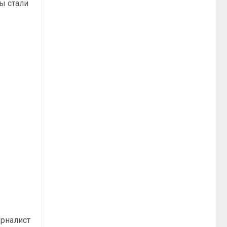
цы стали
урналист