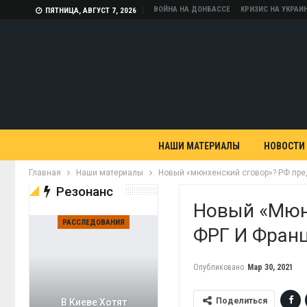
ВОЙНА НА ДОНБАССЕ
КРИЗИС НА УКРАИ
ПЯТНИЦА, АВГУСТ 7, 2026
НАШИ МАТЕРИАЛЫ
НОВОСТИ
Главная
Наши материалы
Новый «мюнхенский сговор»? РФ пре
Резонанс
Новый «мюн
РАССЛЕДОВАНИЯ
ФРГ И Франц
Опубликовано
Мар 30, 2021
Поделиться
В Киеве Хотят