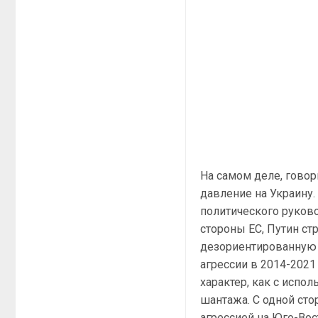
На самом деле, гово
давление на Украину
политического руково
стороны ЕС, Путин ст
дезориентированную 
агрессии в 2014-2021
характер, как с испо
шантажа. С одной ст
агрессией на Юго-Вос