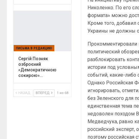
Николенко. По его сл
формата» можно дост
Кроме того, добавил 
Украины не должны о
Прокомментировали и
ПИСЬМА В РЕДАКЦИЮ
политический обозрев
Сергій Позняк
разблокировать конта
озброєний
истории под условны
«Демократичною
событий, какие-либо
сокирою»…
Однако Российская Ф
игнорировать, отмети
НАЗАД
ВПЕРЕД
1 из 68
без Зеленского для п
единственная тема пе
недоволен походом В
Медведчука, равно к
российский эксперт, 
поэтому российская с