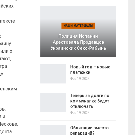
ийских
нтексте
НАШИ МАТЕРИАЛЫ
о
Полиция Испании
Арестовала Продавцов
раину.
Украинских Секс-Рабынь
или о
тают,
тра
Новый год – новые
платежки
ду
Фев 19, 2024
хенским
Теперь за долги по
коммуналке будут
отключать
ов,
Фев 19, 2024
 и
Пескова,
Облигации вместо
дента
репараций?