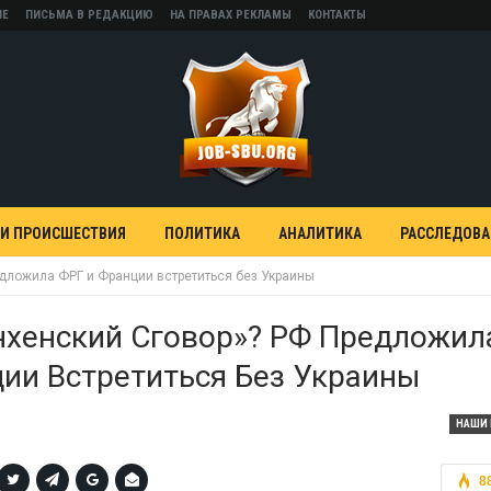
НЕ
ПИСЬМА В РЕДАКЦИЮ
НА ПРАВАХ РЕКЛАМЫ
КОНТАКТЫ
 И ПРОИСШЕСТВИЯ
ПОЛИТИКА
АНАЛИТИКА
РАССЛЕДОВ
дложила ФРГ и Франции встретиться без Украины
хенский Сговор»? РФ Предложил
ии Встретиться Без Украины
НАШИ 
8