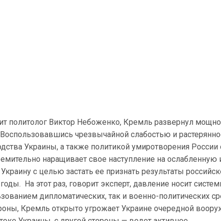
рит политолог Виктор Небоженко, Кремль развернул мощн
. Воспользовавшись чрезвычайной слабостью и растерянн
дства Украины, а также политикой умиротворения России 
ремительно наращивает свое наступление на ослабленную 
Украину с целью застать ее признать результаты российск
 годы. На этот раз, говорит эксперт, давление носит систе
льзованием дипломатических, так и военно-политических ср
ороны, Кремль открыто угрожает Украине очередной воор
токе Украины, с другой стороны — ведет активное