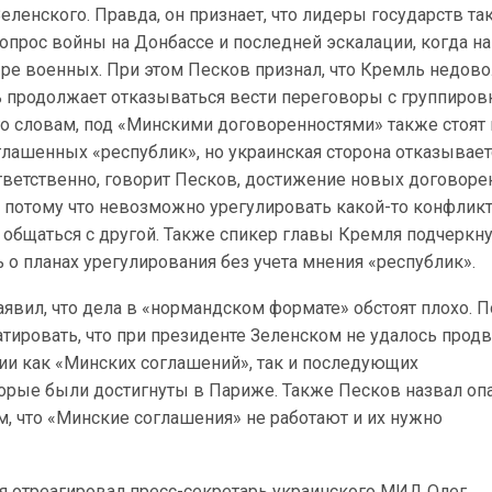
ленского. Правда, он признает, что лидеры государств та
прос войны на Донбассе и последней эскалации, когда на
ре военных. При этом Песков признал, что Кремль недово
ть продолжает отказываться вести переговоры с группиро
го словам, под «Минскими договоренностями» также стоят
лашенных «республик», но украинская сторона отказывает
тветственно, говорит Песков, достижение новых договоре
 потому что невозможно урегулировать какой-то конфликт
т общаться с другой. Также спикер главы Кремля подчеркну
о планах урегулирования без учета мнения «республик».
аявил, что дела в «нормандском формате» обстоят плохо. П
тировать, что при президенте Зеленском не удалось прод
ции как «Минских соглашений», так и последующих
торые были достигнуты в Париже. Также Песков назвал о
м, что «Минские соглашения» не работают и их нужно
я отреагировал пресс-секретарь украинского МИД Олег