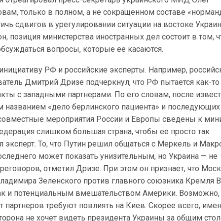
овам, только в полном, а не сокращенном составе «норман
ичь сдвигов в урегулировании ситуации на востоке Украи
он, позиция министерства иностранных дел состоит в том, ч
бсуждаться вопросы, которые ее касаются.
нициативу РФ и российские эксперты. Например, российс
атель Дмитрий Дризе подчеркнул, что РФ пытается как-то
кты с западными партнерами. По его словам, после извес
м названием «дело берлинского пациента» и последующих
 совместные мероприятия России и Европы сведены к мин
едерация слишком большая страна, чтобы ее просто так
л эксперт. То, что Путин решил общаться с Меркель и Мак
оследнего может показать унизительным, но Украина — не
реговоров, отметил Дризе. При этом он признает, что Мос
ладимира Зеленского против главного союзника Кремля 
ак и потенциальным вмешательством Америки. Возможно,
от партнеров требуют повлиять на Киев. Скорее всего, име
торона не хочет видеть президента Украины за общим сто