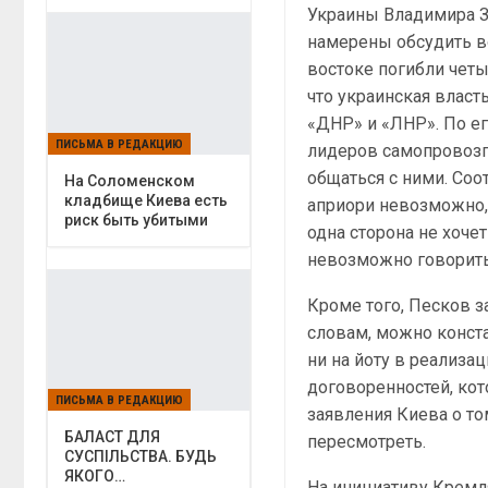
Украины Владимира Зе
намерены обсудить во
востоке погибли четы
что украинская влас
«ДНР» и «ЛНР». По е
ПИСЬМА В РЕДАКЦИЮ
лидеров самопровозг
общаться с ними. Соо
На Соломенском
кладбище Киева есть
априори невозможно,
риск быть убитыми
одна сторона не хоче
невозможно говорить 
Кроме того, Песков з
словам, можно конста
ни на йоту в реализа
договоренностей, ко
ПИСЬМА В РЕДАКЦИЮ
заявления Киева о то
БАЛАСТ ДЛЯ
пересмотреть.
СУСПІЛЬСТВА. БУДЬ
ЯКОГО…
На инициативу Кремл