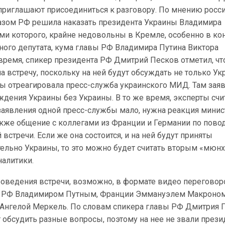
 приглашают присоединиться к разговору. По мнению росс
разом РФ решила наказать президента Украины Владимира
ми которого, крайне недовольны в Кремле, особенно в ко
ного депутата, кума главы РФ Владимира Путина Виктора
время, спикер президента РФ Дмитрий Песков отметил, чт
а встречу, поскольку на ней будут обсуждать не только Ук
ы отреагировала пресс-служба украинского МИД. Там заяв
дения Украины без Украины. В то же время, эксперты счи
 заявления одной пресс-службы мало, нужна реакция минис
акже общение с коллегами из Франции и Германии по пово
встречи. Если же она состоится, и на ней будут приняты
тельно Украины, то это можно будет считать вторым «мюн
налитики.
роведения встречи, возможно, в формате видео переговор
 РФ Владимиром Путным, Франции Эммануэлем Макроном
Ангелой Меркель. По словам спикера главы РФ Дмитрия 
 обсудить разные вопросы, поэтому на нее не звали прези