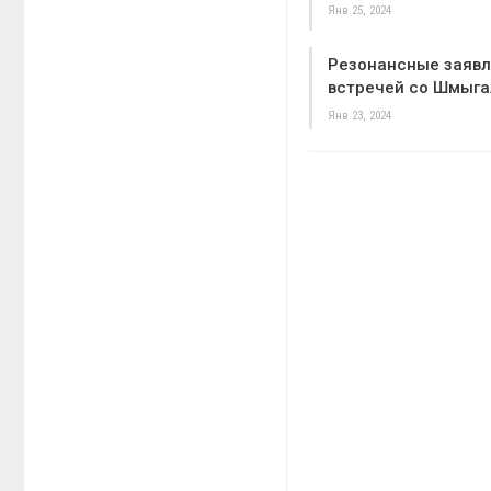
Янв 25, 2024
Резонансные заявл
встречей со Шмыга
Янв 23, 2024