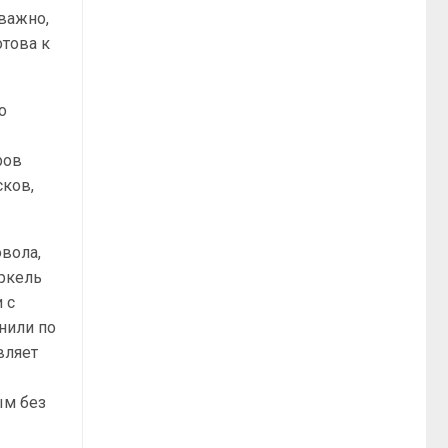
 важно,
отова к
о
ров
сков,
овола,
еркель
 с
нили по
вляет
ым без