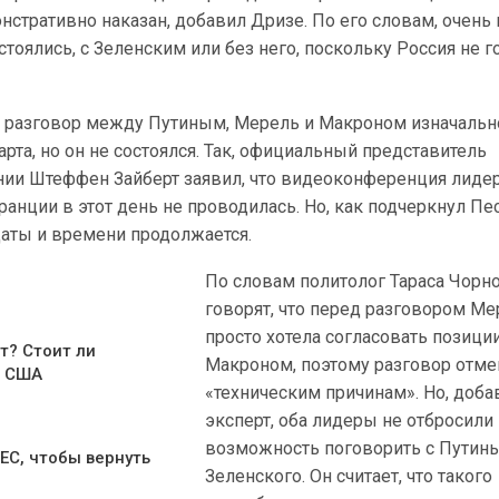
нстративно наказан, добавил Дризе. По его словам, очень
тоялись, с Зеленским или без него, поскольку Россия не г
то разговор между Путиным, Мерель и Макроном изначальн
арта, но он не состоялся. Так, официальный представитель
нии Штеффен Зайберт заявил, что видеоконференция лиде
ранции в этот день не проводилась. Но, как подчеркнул Пе
даты и времени продолжается.
По словам политолог Тараса Чорн
говорят, что перед разговором М
просто хотела согласовать позиции
ет? Стоит ли
Макроном, поэтому разговор отме
т США
«техническим причинам». Но, доба
эксперт, оба лидеры не отбросили
возможность поговорить с Путин
 ЕС, чтобы вернуть
Зеленского. Он считает, что такого