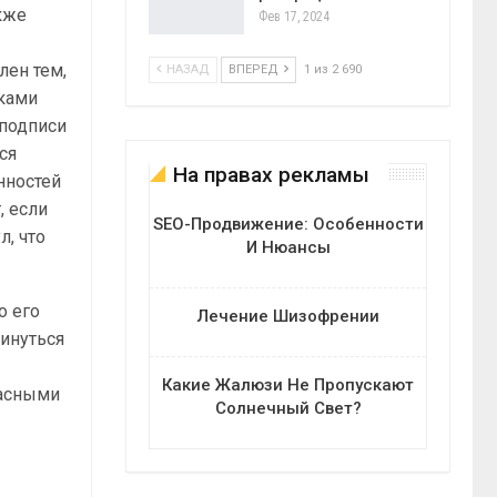
кже
Фев 17, 2024
лен тем,
НАЗАД
ВПЕРЕД
1 из 2 690
вками
 подписи
ся
На правах рекламы
нностей
, если
SEO-Продвижение: Особенности
л, что
И Нюансы
о его
Лечение Шизофрении
винуться
Какие Жалюзи Не Пропускают
пасными
Солнечный Свет?