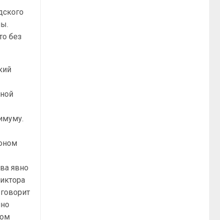
дского
ны.
то без
кий
тной
имуму.
роном
ква явно
Виктора
 говорит
нно
лом