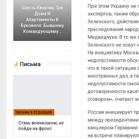
При этом Украину не
Шесть Квартир, Три
экспертов, таким об
Дома И
Апартаменты В
Зеленского, действия
Буковеле: Бывшему
преследования народ
Командующему…
Медведчука. В то же 
Зеленского не зовут н
На инициативу Москв
недопустимости обсуж
Письма
что в такой ситуации
иностранных дел, а т
недопустимости такой 
договоренности каса
сговором», считают а
Россия инициирует п
ПИСЬМА В РЕДАКЦИЮ
между президентами
Cтань военкомом, не
канцлером Германии 
пойди на фронт
на встрече планируют