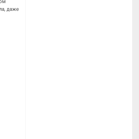
ком
ла, даже