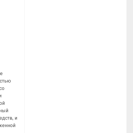
ое
остью
со
и
ой
мный
едств, и
уженной