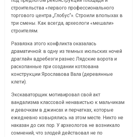
под предлогом реконструкции площади и
строительства «первого профессионального
торгового центра „Глобус“». Строили впопыхах в
три смены. Как всегда, археологи «мешали»
строителям.
Развязка этого конфликта оказалась
драматичной: в одну из темных июльских ночей
драглайн вдребезги разнес Лядские ворота и
раскопанные при создании котлована
конструкции Ярославова Вала (деревянные
клети).
Экскаваторщик мотивировал свой акт
вандализма классовой ненавистью к мальчикам
и девочкам в джинсах и перчатках, которые
ежедневно ковырялись на этом месте. Никто не
наказан до сих пор. У археологов не возникало
сомнений, что злодей действовал не по