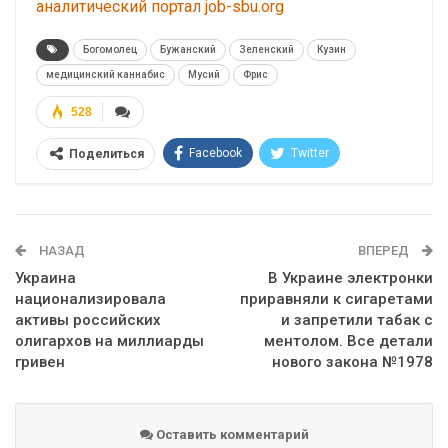
аналитический портал job-sbu.org
Богомолец
Бужанский
Зеленский
Кузин
медицинский каннабис
Мусий
Фрис
528
Facebook
Twitter
Поделиться
Telegram
Google+
WhatsApp
Эл. адрес
НАЗАД
ВПЕРЕД
Украина
В Украине электронки
национализировала
приравняли к сигаретами
активы российских
и запретили табак с
олигархов на миллиарды
ментолом. Все детали
гривен
нового закона №1978
Оставить комментарий