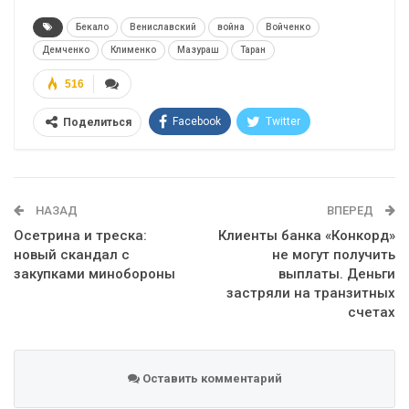
Бекало
Вениславский
война
Войченко
Демченко
Клименко
Мазураш
Таран
516
Facebook
Twitter
Поделиться
Telegram
Google+
WhatsApp
Эл. адрес
НАЗАД
ВПЕРЕД
Осетрина и треска:
Клиенты банка «Конкорд»
новый скандал с
не могут получить
закупками минобороны
выплаты. Деньги
застряли на транзитных
счетах
Оставить комментарий