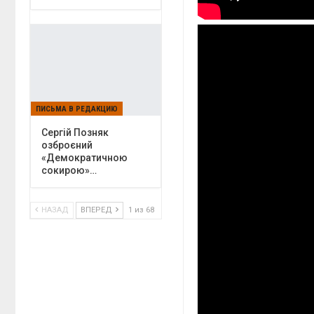
ПИСЬМА В РЕДАКЦИЮ
Сергій Позняк
озброєний
«Демократичною
сокирою»…
НАЗАД
ВПЕРЕД
1 из 68