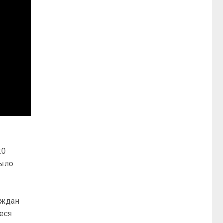
20
Было
аждан
еся