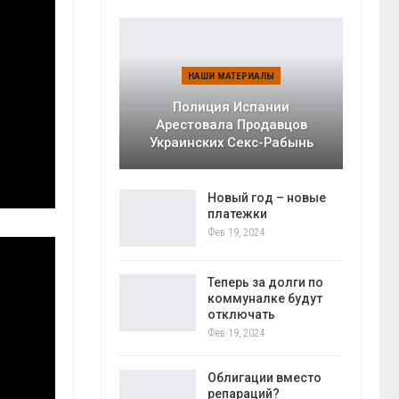
НАШИ МАТЕРИАЛЫ
Полиция Испании
Арестовала Продавцов
Украинских Секс-Рабынь
Новый год – новые
платежки
Фев 19, 2024
Теперь за долги по
коммуналке будут
отключать
Фев 19, 2024
Облигации вместо
репараций?