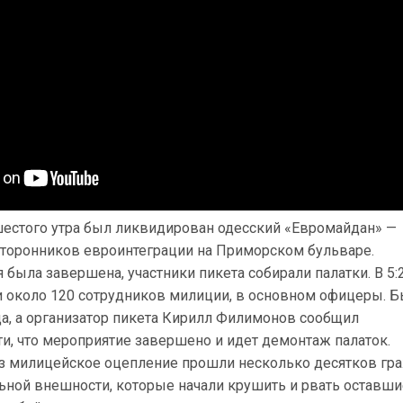
шестого утра был ликвидирован одесский «Евромайдан» —
сторонников евроинтеграции на Приморском бульваре.
 была завершена, участники пикета собирали палатки. В 5:
 около 120 сотрудников милиции, в основном офицеры. 
да, а организатор пикета Кирилл Филимонов сообщил
и, что мероприятие завершено и идет демонтаж палаток.
рез милицейское оцепление прошли несколько десятков гр
ьной внешности, которые начали крушить и рвать оставши