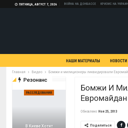
ВОЙНА НА ДОНБАССЕ
КРИЗИС НА УКРАИ
ПЯТНИЦА, АВГУСТ 7, 2026
НАШИ МАТЕРИАЛЫ
НОВОСТИ
Главная
Видео
Бомжи и милиционеры ликвидировали Евромай
Резонанс
Бомжи И Ми
РАССЛЕДОВАНИЯ
Евромайдан
Обновлено
Ноя 25, 2013
Поделиться
В Киеве Хотят