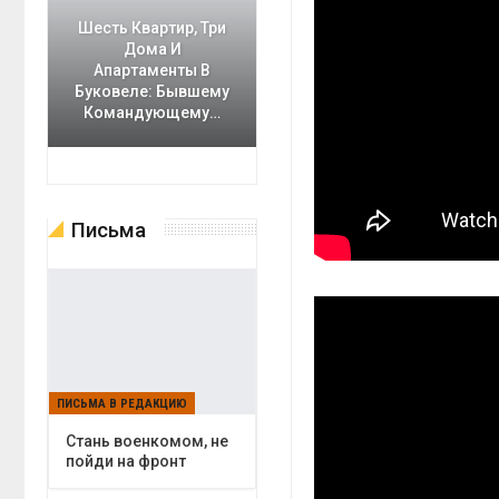
Шесть Квартир, Три
Дома И
Апартаменты В
Буковеле: Бывшему
Командующему…
Письма
ПИСЬМА В РЕДАКЦИЮ
Cтань военкомом, не
пойди на фронт