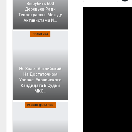
Вырубить 600
Деревьев Ради
Теплотрассы: Между
Активистами И…
ПОЛИТИКА
Не Знает Английский
На Достаточном
Уровне. Украинского
Кандидата В Судьи
МКС…
РАССЛЕДОВАНИЯ