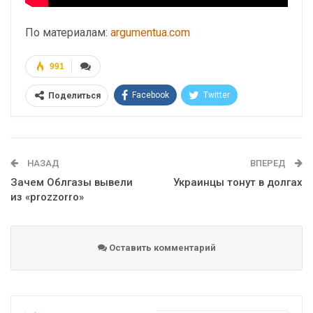
По материалам:
argumentua.com
991
Facebook
Twitter
Поделиться
Telegram
Google+
WhatsApp
Эл. адрес
НАЗАД
ВПЕРЕД
Зачем Облгазы вывели
Украинцы тонут в долгах
из «prozzorro»
Оставить комментарий