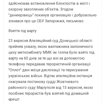
здійснював встановлення блокпостів в місті і
охорону захоплених об’єктів. Згодом
"денеерівець" покинув організацію і добровільно
зізнався про це СБУ Запоріжжя, письмово.
Взяття під варту
23 вересня Апеляційний суд Донецької області
прийняв ухвалу, якою вантажника залізничного
цеху меткомбінату ММК ім. Ілліча було взято під
варту на 60 днів за те що він за допомогою
телефону передавав терористичній організації
"Оплот" дані місця дислокації та пересування
українських військ. Відтак апеляційна інстанція
скасувала постанову судді Жовтневого
районного суду Маріуполя від 15 вересня, якою
посібник терористів був взятий під домашній
арешт.