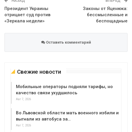
НАЗАД
ВПЕРЕД
Президент Украины
Законы от Яценюка:
отрицает суд против
бессмысленные и
«Зеркала недели»
беспощадные
Оставить комментарий
Свежие новости
Мобильные операторы подняли тарифы, но
качество связи ухудшилось
Авг 7, 2026
Во Львовской области мать военного избили и
выгнали из автобуса за…
Авг 7, 2026