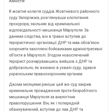
Амністія
8 жовтня колегія суддів Жовтневого районного
суду Запоріжжя, розглянувши клопотання
прокурора, звільняє від кримінальної
відповідальності мешканця Маріуполя. За
даними слідства, він в травні вступив до
терористичної організації ДНР та мав обов'язок
охороняти захоплені бойовиками адміністративні
об’єкти в Маріуполі. Згодом новоспечений
терорист розчарувавшись вийшов з ДНР та
добровільно, як вказано в ухвалі суду, здався
українським правоохоронним органам.
Двома місяцями раніше цей же суд закрив
кримінальне провадження проти безробітного
мешканця Маріуполя за аналогічне
правопорушення. Він, як і попередній
обвинувачений, вступив до лав ДНР та