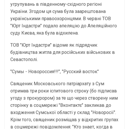
угрупувань в південному-східного регіоні
України. Згодом ця сума була заарештована
українськими правоохоронцями. В червні ТОВ
"Юрт Індастри" подало апеляцію до Апеляційного
суду Києва, яка була відхилена.
ТОВ "Юрт Індастри" відоме як підрядчик
будівництва житла для російських військових в
Севастополі.
"Сумы - Новороссия!!!", "Русский восток"
Священик Московського патріархату з Сум
отримав три роки іспитового строку (бо підписав
угоду з прокурором) за те що через створену ним
сторінку в соцмережі "Вконтактє" закликав до
входження Сумської області у склад "Новоросії".
Крім того, священик розміщав у відкритих групах
в соцмережі повідомлення: "Кто знает, когда в