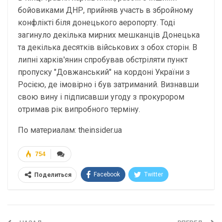
бойовиками ДНР, прийняв участь в збройному
конфлікті біля донецького аеропорту. Тоді
загинуло декілька мирних мешканців Донецька
та декілька десятків військових з обох сторін. В
липні харків'янин спробував обстріляти пункт
пропуску "Довжанський" на кордоні України з
Росією, де імовірно і був затриманий. Визнавши
свою вину і підписавши угоду з прокурором
отримав рік випробного терміну.
По материалам: theinsider.ua
754
Facebook
Twitter
Поделиться
Telegram
Google+
WhatsApp
Эл. адрес