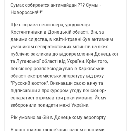
Сумах собирается антимайдан ??? Сумы -
Новороссия!!!".
Ще є справа пенсіонера, уродженця
Костянтинівки в Донецькій області. Він, за
даними слідства, в квітні-травні був активним
учасником сепаратистських мітингів на яких
публічно закликав до відокремлення Донецької
та Луганської області від України. Крім того,
пенсіонер розповсюджував в Харківській
області екстремістську літературу від руху
"Русский восток". Визнавши свою вину та
підписавши з прокурором угоду пенсіонер-
сепаратист отримав три роки умовно. Йому
заборонили покидати межі України.
Рік умовно за бій в Донецькому аеропорту
В кінці травня харків'янин, разом з іншими