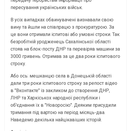
передачу терористам інформації про
пересування українських військ.
В усіх випадках обвинувачені визнавали свою
вину та йшли на співпрацю з прокуратурою. За
це вони отримали іспитові або умовні строки. Так
безробітній уродженець Сахалінської області
стояв на блок-посту ДНР та перевіряв машини за
3000 гривень. Отримав за це два роки іспитового
строку.
Або ось: мешканцю села в Донецькій області
дали три роки іспитового строку за репост відео
в "Вконтакте" із закликом до створення ДНР,
ЛНР та Харкіськох народної республіки і
об'єднання їх в "Новоросію". Деяким присудили
тримання під вартою на період місяць-два.
Наведемо декілька найцікавіших історій.