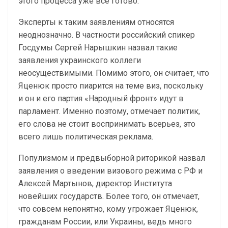
этого процесса уже все готово.
Эксперты к таким заявлениям относятся
неоднозначно. В частности российский спикер
Госдумы Сергей Нарышкин назвал такие
заявления украинского коллеги
неосуществимыми. Помимо этого, он считает, что
Яценюк просто пиарится на теме виз, поскольку
и он и его партия «Народный фронт» идут в
парламент. Именно поэтому, отмечает политик,
его слова не стоит воспринимать всерьез, это
всего лишь политическая реклама.
Популизмом и предвыборной риторикой назвал
заявления о введении визового режима с РФ и
Алексей Мартынов, директор Института
новейших государств. Более того, он отмечает,
что совсем непонятно, кому угрожает Яценюк,
гражданам России, или Украины, ведь много