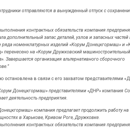
трудники отправляются в вынужденный отпуск с сохранени
выполнения контрактных обязательств компания предприня
ала дополнительный запас деталей, узлов и запасных частей 
е ряда номенклатурных изделий «Корум Донецкгормаш» и «
д» перенесено на «Корум Дружковский машиностроительный
а». Завершается организация альтернативного сборочного
ве.”
ью остановлена в связи с его захватом представителями «
 «Корум Донецкгормаш» представителями «ДНР» компания C
ает деятельность предприятия.
Донецкгормаш» компания предлагает продолжить работу на
ностях в Харькове, Кривом Роге, Дружковке.
выполнения контрактных обязательств компания предприня