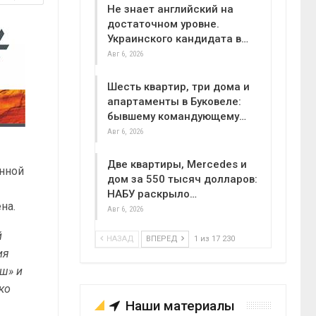
Не знает английский на
достаточном уровне.
Украинского кандидата в…
Авг 6, 2026
Шесть квартир, три дома и
апартаменты в Буковеле:
бывшему командующему…
Авг 6, 2026
Две квартиры, Mercedes и
нной
дом за 550 тысяч долларов:
НАБУ раскрыло…
на.
Авг 6, 2026
й
НАЗАД
ВПЕРЕД
1 из 17 230
ия
ш» и
ко
Наши материалы