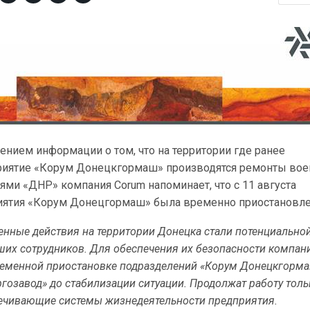
нением информации о том, что на территории где ранее
риятие «Корум Донецкгормаш» производятся ремонты вое
ями «ДНР» компания Corum напоминает, что с 11 августа
иятия «Корум Донецгормаш» была временно приостановле
нные действия на территории Донецка стали потенциально
ших сотрудников. Для обеспечения их безопасности компан
ременной приостановке подразделений «Корум Донецкгорма
гозавод» до стабилизации ситуации. Продолжат работу толь
печивающие системы жизнедеятельности предприятия.