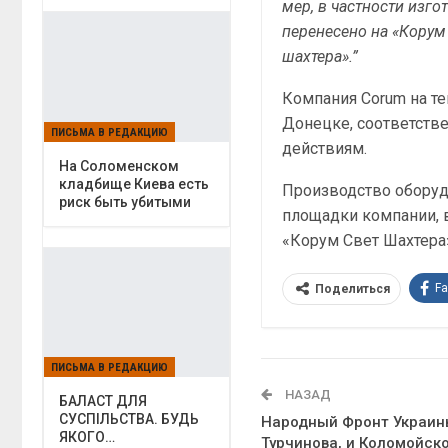
мер, в частности изг
перенесено на «Кору
шахтера».”
Компания Corum на т
Донецке, соответств
ПИСЬМА В РЕДАКЦИЮ
действиям.
На Соломенском
кладбище Киева есть
Производство оборуд
риск быть убитыми
площадки компании, 
«Корум Свет Шахтера
F
Поделиться
ПИСЬМА В РЕДАКЦИЮ
НАЗАД
БАЛАСТ ДЛЯ
СУСПІЛЬСТВА. БУДЬ
Народный Фронт Украин
ЯКОГО…
Турчинова, и Коломойск