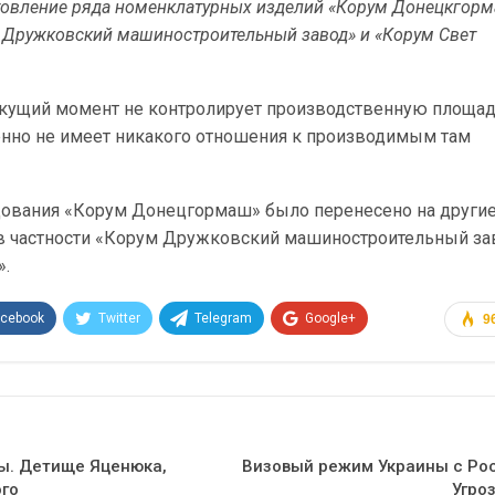
отовление ряда номенклатурных изделий «Корум Донецкгор
м Дружковский машиностроительный завод» и «Корум Свет
екущий момент не контролирует производственную площад
енно не имеет никакого отношения к производимым там
ования «Корум Донецгормаш» было перенесено на други
в частности «Корум Дружковский машиностроительный за
».
acebook
Twitter
Telegram
Google+
9
Эл. адрес
ы. Детище Яценюка,
Визовый режим Украины с Рос
ого
Угро