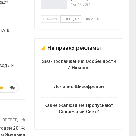
маш»
Фев 17, 2024
НАЗАД
ВПЕРЕД
1 из 2 690
ку в
На правах рекламы
е
SEO-Продвижение: Особенности
вод» и
И Нюансы
Лечение Шизофрении
60
Какие Жалюзи Не Пропускают
Солнечный Свет?
ВПЕРЕД
сией 2014:
зы Яценюка