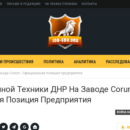
НЕ
ПИСЬМА В РЕДАКЦИЮ
НА ПРАВАХ РЕКЛАМЫ
КОНТАКТЫ
 И ПРОИСШЕСТВИЯ
ПОЛИТИКА
АНАЛИТИКА
РАССЛЕДОВ
аводе Corum. Официальная позиция предприятия
ной Техники ДНР На Заводе Coru
я Позиция Предприятия
ВОЙНА Н
9