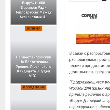
Вырубить 600
Деревьев Ради
Теплотрассы: Между
Активистами И…
ПОЛИТИКА
В связи с распростра
Не Знает Английский
располагалось предп
На Достаточном
техники представител
Уровне. Украинского
Кандидата В Судьи
деятельность предпр
МКС…
“Продолжающиеся вое
угрозой для жизни на
РАССЛЕДОВАНИЯ
приняла решение о в
«Корум Донецкий энер
подразделения, обес