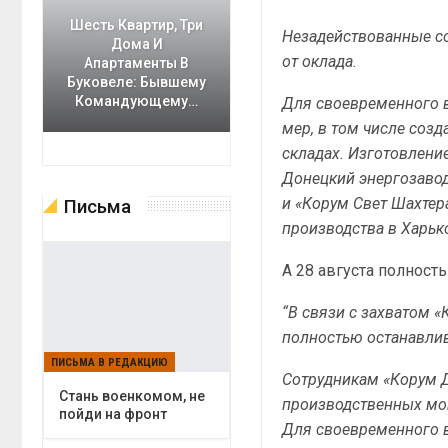
Шесть Квартир, Три
Незадействованные со
Дома И
от оклада.
Апартаменты В
Буковеле: Бывшему
Командующему…
Для своевременного 
мер, в том числе созд
складах. Изготовлени
Донецкий энергозаво
и «Корум Свет Шахтер
Письма
производства в Харько
А 28 августа полност
“В связи с захватом
полностью останавлив
ПИСЬМА В РЕДАКЦИЮ
Сотрудникам «Корум 
Cтань военкомом, не
производственных мощ
пойди на фронт
Для своевременного 