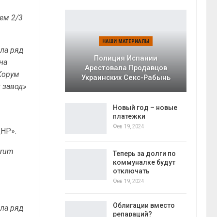
ем 2/3
НАШИ МАТЕРИАЛЫ
ла ряд
Полиция Испании
на
Арестовала Продавцов
Корум
Украинских Секс-Рабынь
 завод»
Новый год – новые
платежки
Фев 19, 2024
ДНР».
orum
Теперь за долги по
коммуналке будут
отключать
Фев 19, 2024
Облигации вместо
ла ряд
репараций?