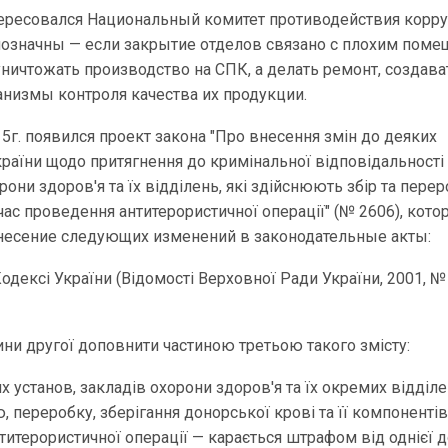
ересовался Национальный комитет противодействия корру
означны — если закрытие отделов связано с плохим пом
 уничтожать производство на СПК, а делать ремонт, создава
низмы контроля качества их продукции.
15г. появился проект закона "Про внесення змін до деяких
країни щодо притягнення до кримінальної відповідальності
рони здоров'я та їх відділень, які здійснюють збір та пере
 час проведення антитерористичної операції" (№ 2606), кот
несение следующих изменений в законодательные акты:
одексі України (Відомості Верховної Ради України, 2001, №
ини другої доповнити частиною третьою такого змісту:
х установ, закладів охорони здоров'я та їх окремих відділен
 переробку, зберігання донорської крові та її компонентів
титерористичної операції — карається штрафом від однієї д