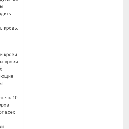
ны
одить
б
ь кровь.
й крови
бы крови
х
вающие
ны
й
атель 10
оров
от всех
ой