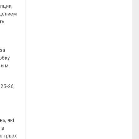
пции,
ещением
ть
 за
робку
орым
 25-26,
ь, які
 в
о трьох