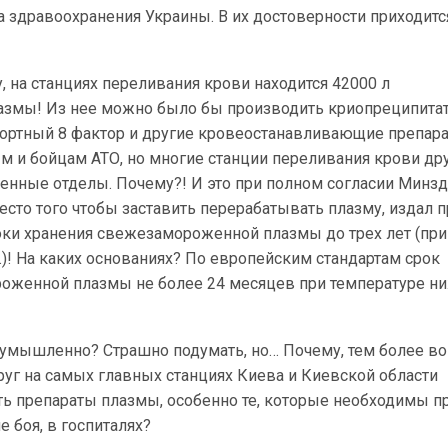
 здравоохранения Украины. В их достоверности приходитс
, на станциях переливания крови находится 42000 л
азмы! Из нее можно было бы производить криопреципитат
ортный 8 фактор и другие кровеостанавливающие препара
 и бойцам АТО, но многие станции переливания крови д
енные отделы. Почему?! И это при полном согласии Минзд
то того чтобы заставить перерабатывать плазму, издал п
оки хранения свежезамороженной плазмы до трех лет (пр
г.)! На каких основаниях? По европейским стандартам срок
оженной плазмы не более 24 месяцев при температуре н
о умышленно? Страшно подумать, но… Почему, тем более в
уг на самых главных станциях Киева и Киевской области
ть препараты плазмы, особенно те, которые необходимы п
е боя, в госпиталях?