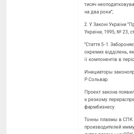
тисяч неоподатковува
на два роки";
2. У Законі України "
України, 1995, № 23, с
"Стаття 5-1. Забороня
окремих відділень, як
її компонентів в пері
Инициаторы законопр
Р.Сольвар.
Проект закона появил
к резкому перераспр
фармбизнесу.
Тонны плазмы в СПК 
производителей имму