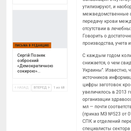
утилизируют, и наобо
межведомственные ф
передачу крови межд
отсутствии в лечебн
Говорить о достаточн
производства, учета 
ПИСЬМА В РЕДАКЦИЮ
С каждым годом коли
Сергій Позняк
озброєний
снижается, о чем св
«Демократичною
Украины". Известно, 
сокирою»…
источников информац
цифры заготовок кро
НАЗАД
ВПЕРЕД
1 из 68
увеличилось в 2013 г
организации здравоох
мл — почти соответ
(приказ МЗ №523 от 0
СПК и отделений пере
специалисты сектора