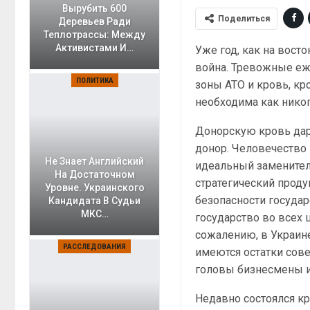
Вырубить 600
Поделиться
Деревьев Ради
Теплотрассы: Между
Активистами И…
Уже год, как на вост
война. Тревожные е
ПОЛИТИКА
зоны АТО и кровь, кро
необходима как никог
Донорскую кровь дар
донор. Человечество
Не Знает Английский
идеальный заменитель
На Достаточном
стратегический проду
Уровне. Украинского
безопасности государ
Кандидата В Судьи
МКС…
государство во всех
сожалению, в Украине
РАССЛЕДОВАНИЯ
имеются остатки сов
головы бизнесмены и 
Недавно состоялся кр