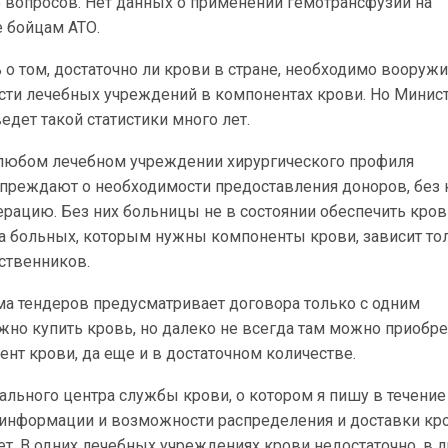
о вопросов. Нет данных о применении гемотрансфузий на
е бойцам АТО.
о том, достаточно ли крови в стране, необходимо вооружи
ости лечебных учреждений в компонентах крови. Но Минис
едет такой статистики много лет.
в любом лечебном учреждении хирургического профиля
преждают о необходимости предоставления доноров, без 
ерацию. Без них больницы не в состоянии обеспечить кро
ба больных, которым нужны компоненты крови, зависит то
ственников.
а тендеров предусматривает договора только с одним
жно купить кровь, но далеко не всегда там можно приобре
нт крови, да еще и в достаточном количестве.
ального центра службы крови, о котором я пишу в течение
а информации и возможности распределения и доставки кр
ет. В одних лечебных учреждениях крови недостаточно, в д