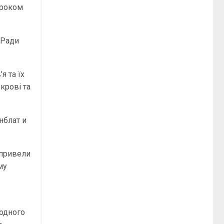
троком
 Ради
я та їх
крові та
нблат и
 привели
му
одного