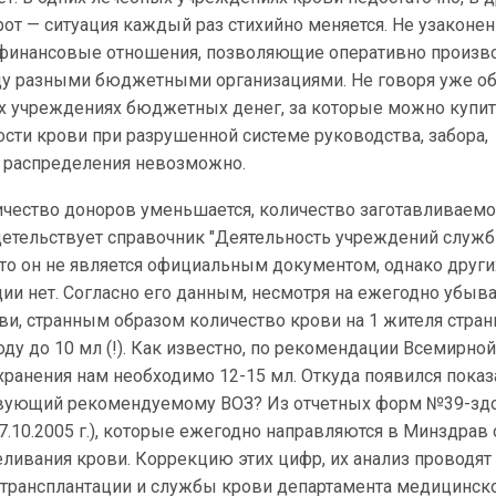
рот — ситуация каждый раз стихийно меняется. Не узаконе
инансовые отношения, позволяющие оперативно произв
у разными бюджетными организациями. Не говоря уже о
ых учреждениях бюджетных денег, за которые можно купит
ости крови при разрушенной системе руководства, забора,
и распределения невозможно.
чество доноров уменьшается, количество заготавливаемо
идетельствует справочник "Деятельность учреждений служ
что он не является официальным документом, однако други
ии нет. Согласно его данным, несмотря на ежегодно убы
ви, странным образом количество крови на 1 жителя стра
оду до 10 мл (!). Как известно, по рекомендации Всемирно
ранения нам необходимо 12-15 мл. Откуда появился показ
ствующий рекомендуемому ВОЗ? Из отчетных форм №39-зд
7.10.2005 г.), которые ежегодно направляются в Минздрав 
ливания крови. Коррекцию этих цифр, их анализ проводят
 трансплантации и службы крови департамента медицинск