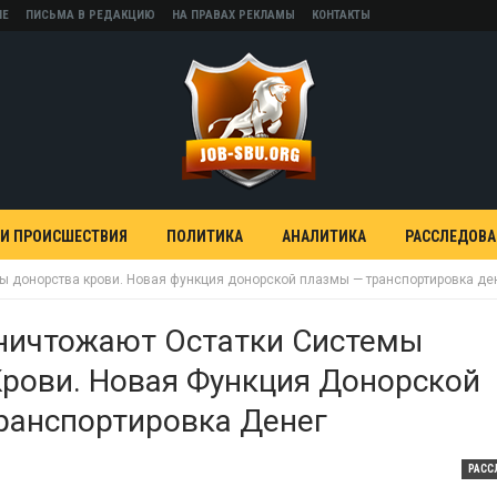
НЕ
ПИСЬМА В РЕДАКЦИЮ
НА ПРАВАХ РЕКЛАМЫ
КОНТАКТЫ
 И ПРОИСШЕСТВИЯ
ПОЛИТИКА
АНАЛИТИКА
РАССЛЕДОВ
ы донорства крови. Новая функция донорской плазмы — транспортировка де
Уничтожают Остатки Системы
рови. Новая Функция Донорской
ранспортировка Денег
РАСС