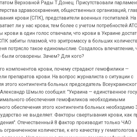
татом Верховной Рады Т.Донец. Присутствовали парламен
терства здравоохранения, общественных организаций, гл
вания крови (СПК), представители военных госпиталей. На
ватает ли у нас крови, тем более с учетом потребностей АТО
 крови в один голос отвечали, что крови в Украине достат
СПК забиты плазмой, что эритромассу в больших количест
ня потрясло такое единомыслие. Создалось впечатление, 
е были оговорены. Зачем? Для кого?
ого компонентов крови, почему страдают гемофилики —
ли препаратов крови. На вопрос журналиста о ситуации с
ля этого контингента больных председатель Всеукраинско
Александр Шмыло сообщил: "Украина — единственное гос
инимального обеспечения гемофиликов необходимыми
ного обеспечения этого контингента больных необходимо 
осударство не выделяет. Факторы свертывания крови, как п
дения". Отечественный 8 фактор производит только ЧАО
нь ограниченном количестве, к его качеству у гематологов 