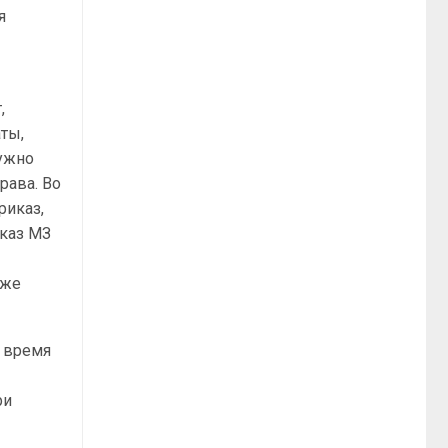
я
,
ты,
ружно
рава. Во
риказ,
иказ МЗ
иже
о время
ри