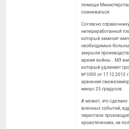
помощи Министерства
сомневаться.
Согласно справочнику
непереработанной пл
который заменит имп
необходимые больным
закрыли производств
время войны… МЗ вмес
который удлиняет ср
№1093 от 17.12.2013 
хранения свежезамор
минус 25 градусов.
А может, это сделан
военных событий, вдр
перестали производи
кровотечениях, на пол