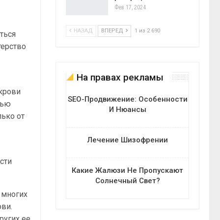
Фев 17, 2024
НАЗАД
ВПЕРЕД
1 из 2 690
ться
терство
На правах рекламы
крови
SEO-Продвижение: Особенности
вью
И Нюансы
лько от
Лечение Шизофрении
сти
Какие Жалюзи Не Пропускают
Солнечный Свет?
 многих
ови.
ругих ее