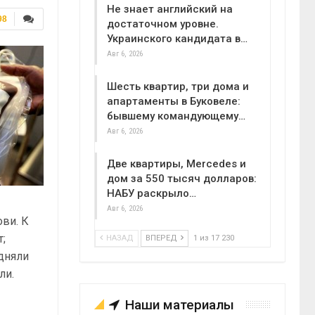
Не знает английский на
98
достаточном уровне.
Украинского кандидата в…
Авг 6, 2026
Шесть квартир, три дома и
апартаменты в Буковеле:
бывшему командующему…
Авг 6, 2026
Две квартиры, Mercedes и
дом за 550 тысяч долларов:
НАБУ раскрыло…
Авг 6, 2026
ви. К
т;
НАЗАД
ВПЕРЕД
1 из 17 230
дняли
ли.
Наши материалы