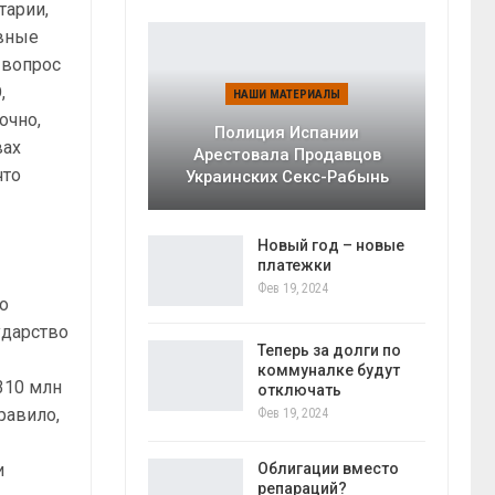
тарии,
авные
 вопрос
,
НАШИ МАТЕРИАЛЫ
очно,
Полиция Испании
вах
Арестовала Продавцов
что
Украинских Секс-Рабынь
Новый год – новые
платежки
Фев 19, 2024
го
ударство
Теперь за долги по
коммуналке будут
310 млн
отключать
равило,
Фев 19, 2024
Облигации вместо
и
репараций?