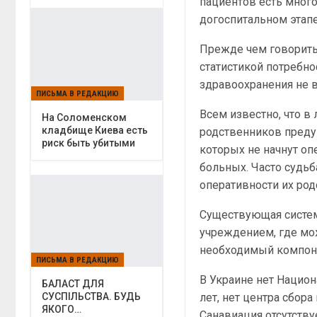
пациентов есть мног
догоспитальном этап
Прежде чем говорить 
статистикой потребн
здравоохранения не в
ПИСЬМА В РЕДАКЦИЮ
Всем известно, что 
На Соломенском
кладбище Киева есть
родственников преду
риск быть убитыми
которых не начнут оп
больных. Часто судь
оперативности их род
Существующая систем
учреждением, где мо
необходимый компоне
ПИСЬМА В РЕДАКЦИЮ
В Украине нет Национ
БАЛАСТ ДЛЯ
лет, нет центра сбор
СУСПІЛЬСТВА. БУДЬ
ЯКОГО…
Санавиация отсутству