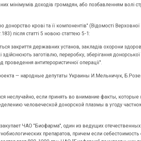
них мінімумів доходів громадян, або позбавленням волі с
Про донорство крові та її компонентів" (Відомості Верховної
т.183) після статті 5 новою статтею 5-1:
ється закриття державних установ, закладів охорони здоров'
і здійснюють заготівлю, переробку, зберігання донорської 
од проведення антитерористичної операції".
оекта — народные депутаты Украины И.Мельничук, Б.Розе
ся неслучайно, если принять во внимание факты, которые
еделению человеческой донорской плазмы в угоду частно
закупает ЧАО "Биофарма", один из ведущих отечественных
нобиологических препаратов, причем если себестоимость 