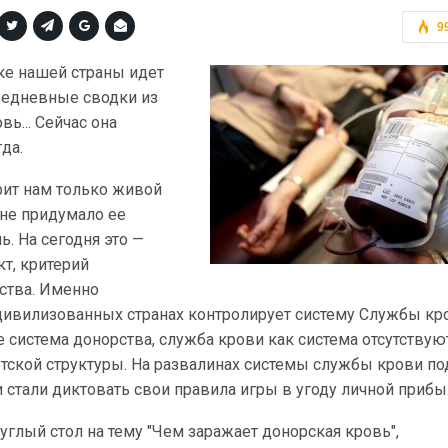
9
оке нашей страны идет
жедневные сводки из
вь... Сейчас она
да.
ит нам только живой
 не придумало ее
. На сегодня это —
кт, критерий
ства. Именно
 цивилизованных странах контролирует систему Службы кро
 система донорства, служба крови как система отсутствую
етской структуры. На развалинах системы службы крови по
стали диктовать свои правила игры в угоду личной прибы
углый стол на тему "Чем заражает донорская кровь",