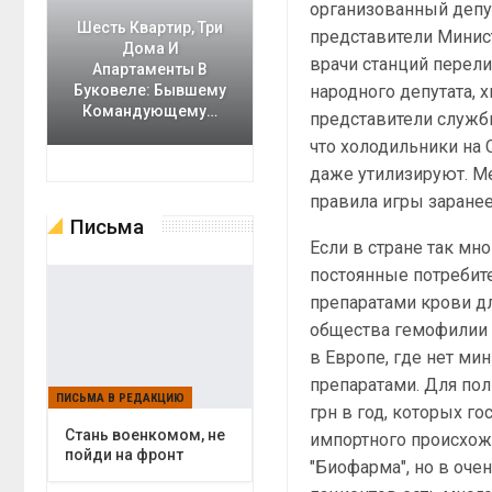
организованный депу
Шесть Квартир, Три
представители Минис
Дома И
врачи станций перели
Апартаменты В
народного депутата, х
Буковеле: Бывшему
Командующему…
представители службы
что холодильники на 
даже утилизируют. Ме
правила игры заране
Письма
Если в стране так мн
постоянные потребите
препаратами крови д
общества гемофилии 
в Европе, где нет м
препаратами. Для пол
ПИСЬМА В РЕДАКЦИЮ
грн в год, которых г
Cтань военкомом, не
импортного происхож
пойди на фронт
"Биофарма", но в оче