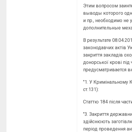
Этим вопросом заинт
выводы которого одн
и пр., необходимо не
дополнительные меха
В результате 08.04.20
законодавчих актів У
закриття закладів охо
донорської крові під
предусматривается в
"1. У Кримінальному К
ст.131):
Статтю 184 після част
"3. Закриття державни
здійснюють заготівлю,
період проведення ан