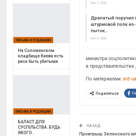
Авг 5, 2026
Драпатый поручил 
штурмовой полк из-
пыток…
Авг 4, 2026
ПИСЬМА В РЕДАКЦИЮ
На Соломенском
кладбище Киева есть
министра соцполитики
риск быть убитыми
в представительстве
По материалам:
ord-u
F
Поделиться
ПИСЬМА В РЕДАКЦИЮ
БАЛАСТ ДЛЯ
НАЗАД
СУСПІЛЬСТВА. БУДЬ
ЯКОГО…
Проигрыш Зеленского и