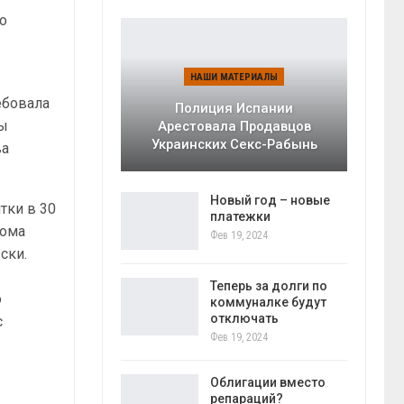
о
НАШИ МАТЕРИАЛЫ
ебовала
Полиция Испании
бы
Арестовала Продавцов
Украинских Секс-Рабынь
ва
Новый год – новые
тки в 30
платежки
дома
Фев 19, 2024
ски.
Теперь за долги по
о
коммуналке будут
отключать
с
Фев 19, 2024
Облигации вместо
репараций?