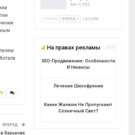
Фев 17, 2024
или
ятии
НАЗАД
ВПЕРЕД
1 из 2 690
ечении
тным
На правах рекламы
ителем
аботала
SEO-Продвижение: Особенности
И Нюансы
Лечение Шизофрении
76
Какие Жалюзи Не Пропускают
Солнечный Свет?
ВПЕРЕД
в Харькове