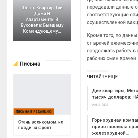
передавали данные о
Шесть Квартир, Три
Дома И
соответствующие спи
Апартаменты В
осуществленной вакци
Буковеле: Бывшему
Командующему…
Кроме того, по данны
от врачей ежемесячно
продолжать работу в
рабочих смен врачей.
Письма
ЧИТАЙТЕ ЕЩЕ
Две квартиры, Merc
тысяч долларов: Н
Авг 6, 2026
ПИСЬМА В РЕДАКЦИЮ
Горнорудная компа
Cтань военкомом, не
приостановила про
пойди на фронт
железорудной…