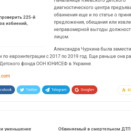
Начальнице Киевского детского
диагностического центра предъяв
обвинения еще и по статье о прин
проверить 225-й
предложения, обещания или извл
за избиений,
неправомерной выгоды должнос
лицом.
Александра Чуркина была замест
 по евроинтеграции с 2017 по 2019 год. Еще раньше она р
 Детского фонда ООН ЮНИСЕФ в Украине.
a.com
acebook
Twitter
Telegram
Google+
6
Эл. адрес
ли уменьшение
Обвиняемый в смертельном ДТП 