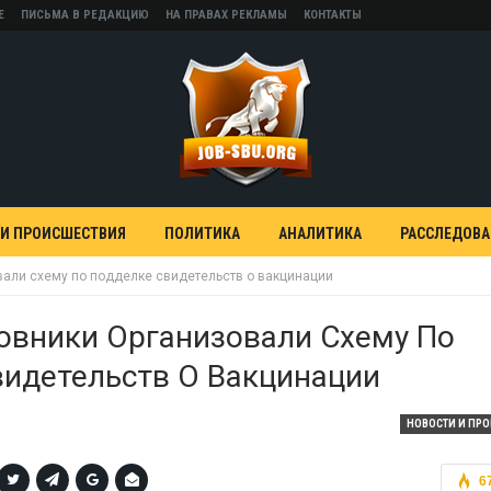
Е
ПИСЬМА В РЕДАКЦИЮ
НА ПРАВАХ РЕКЛАМЫ
КОНТАКТЫ
 И ПРОИСШЕСТВИЯ
ПОЛИТИКА
АНАЛИТИКА
РАССЛЕДОВ
вали схему по подделке свидетельств о вакцинации
овники Организовали Схему По
видетельств О Вакцинации
НОВОСТИ И ПР
6