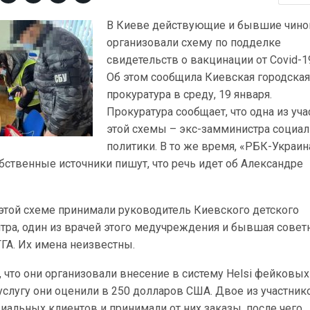
В Киеве действующие и бывшие чино
организовали схему по подделке
свидетельств о вакцинации от Covid-1
Об этом сообщила Киевская городска
прокуратура в среду, 19 января.
Прокуратура сообщает, что одна из уч
этой схемы – экс-замминистра социа
политики. В то же время, «РБК-Украин
бственные источники пишут, что речь идет об Александре
 этой схеме принимали руководитель Киевского детского
тра, один из врачей этого медучреждения и бывшая совет
ГА. Их имена неизвестны.
 что они организовали внесение в систему Helsi фейковы
услугу они оценили в 250 долларов США. Двое из участник
иальных клиентов и принимали от них заказы, после чего