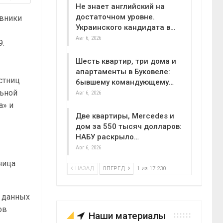
Не знает английский на
достаточном уровне.
вники
Украинского кандидата в…
Авг 6, 2026
9.
я
Шесть квартир, три дома и
апартаменты в Буковеле:
астниц
бывшему командующему…
льной
Авг 6, 2026
а» и
Две квартиры, Mercedes и
дом за 550 тысяч долларов:
НАБУ раскрыло…
Авг 6, 2026
ница
НАЗАД
ВПЕРЕД
1 из 17 230
х данных
ов
Наши материалы