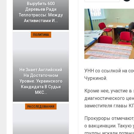
Вырубить 600
Деревьев Ради
Теплотрассы: Между
Активистами И…
ПОЛИТИКА
Не Знает Английский
УНН со ссылкой на со
На Достаточном
Чуркиной.
Уровне. Украинского
Кандидата В Судьи
Кроме нее, участие в
МКС…
диагностического цен
заместителя главы КГ
РАССЛЕДОВАНИЯ
Прокуроры отмечают,
о вакцинации. Такую 
группы искали потенц