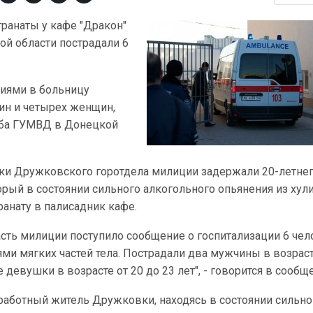
гранаты у кафе "Дракон"
й области пострадали 6
иями в больницу
ин и четырех женщин,
жба ГУМВД в Донецкой
ники Дружковского горотдела милиции задержали 20-летне
орый в состоянии сильного алкогольного опьянения из хул
анату в палисадник кафе.
асть милиции поступило сообщение о госпитализации 6 чел
и мягких частей тела. Пострадали два мужчины в возраст
е девушки в возрасте от 20 до 23 лет", - говорится в сообщ
зработный житель Дружковки, находясь в состоянии сильно