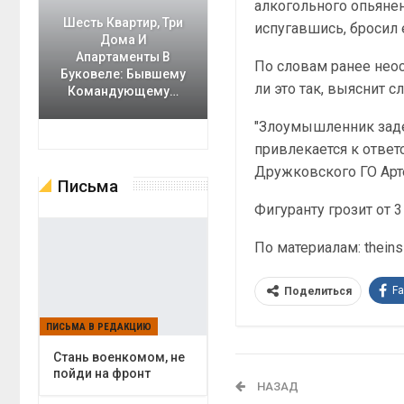
алкогольного опьянен
Шесть Квартир, Три
испугавшись, бросил 
Дома И
Апартаменты В
По словам ранее нео
Буковеле: Бывшему
ли это так, выяснит с
Командующему…
"Злоумышленник заде
привлекается к ответс
Дружковского ГО Арт
Письма
Фигуранту грозит от 
По материалам: theinsi
F
Поделиться
ПИСЬМА В РЕДАКЦИЮ
Cтань военкомом, не
пойди на фронт
НАЗАД