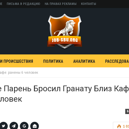
НЕ
ПИСЬМА В РЕДАКЦИЮ
НА ПРАВАХ РЕКЛАМЫ
КОНТАКТЫ
 И ПРОИСШЕСТВИЯ
ПОЛИТИКА
АНАЛИТИКА
РАССЛЕДОВ
кафе: ранены 6 человек
 Парень Бросил Гранату Близ Каф
еловек
Б
1 0