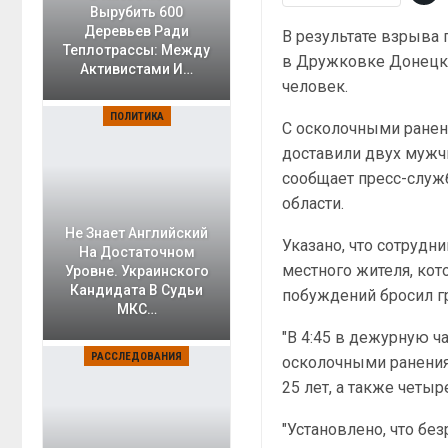
Вырубить 600
Деревьев Ради
В результате взрыва 
Теплотрассы: Между
в Дружковке Донецко
Активистами И…
человек.
ПОЛИТИКА
С осколочными ранен
доставили двух мужч
сообщает пресс-слу
области.
Не Знает Английский
Указано, что сотруд
На Достаточном
местного жителя, кот
Уровне. Украинского
Кандидата В Судьи
побуждений бросил гр
МКС…
"В 4:45 в дежурную ч
РАССЛЕДОВАНИЯ
осколочными ранениям
25 лет, а также четыр
"Установлено, что бе