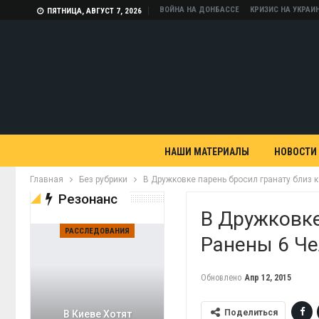
ВОЙНА НА ДОНБАССЕ
КРИЗИС НА УКРАИ
ПЯТНИЦА, АВГУСТ 7, 2026
НАШИ МАТЕРИАЛЫ
НОВОСТИ
Главная
Без рубрики
В Дружковке парень бросил гранату близ 
Резонанс
В Дружковке
РАССЛЕДОВАНИЯ
Ранены 6 Ч
Обновлено
Апр 12, 2015
Поделиться
В Киеве Хотят