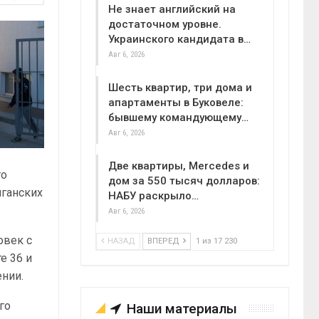
Не знает английский на
достаточном уровне.
Украинского кандидата в…
Авг 6, 2026
Шесть квартир, три дома и
апартаменты в Буковеле:
бывшему командующему…
Авг 6, 2026
Две квартиры, Mercedes и
го
дом за 550 тысяч долларов:
иганских
НАБУ раскрыло…
Авг 6, 2026
овек с
НАЗАД
ВПЕРЕД
1 из 17 230
е 36 и
ении.
го
Наши материалы