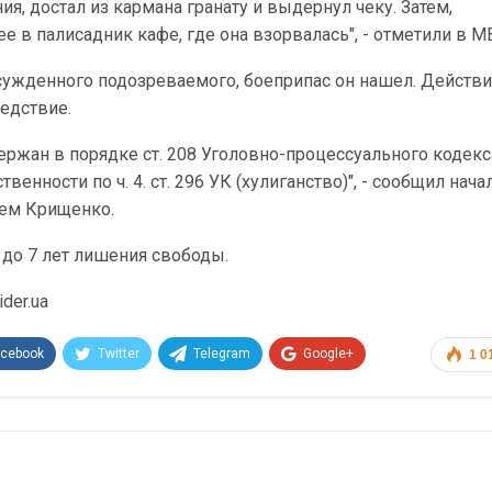
ия, достал из кармана гранату и выдернул чеку. Затем,
ее в палисадник кафе, где она взорвалась", - отметили в М
сужденного подозреваемого, боеприпас он нашел. Действ
ледствие.
ржан в порядке ст. 208 Уголовно-процессуального кодекс
твенности по ч. 4. ст. 296 УК (хулиганство)", - сообщил нач
ем Крищенко.
3 до 7 лет лишения свободы.
der.ua
acebook
Twitter
Telegram
Google+
1 0
Эл. адрес