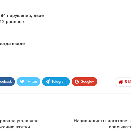
 84 нарушения, двое
 12 раненых
когда введет
е
acebook
Twitter
Telegram
Google+
5 6
Эл. адрес
ровала уголовное
Националисты наготове: 
ожению взятки
списывать