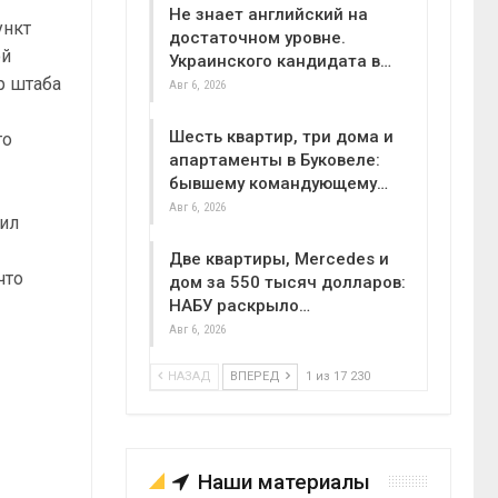
Не знает английский на
ункт
достаточном уровне.
ой
Украинского кандидата в…
р штаба
Авг 6, 2026
Шесть квартир, три дома и
го
апартаменты в Буковеле:
бывшему командующему…
Авг 6, 2026
сил
Две квартиры, Mercedes и
что
дом за 550 тысяч долларов:
НАБУ раскрыло…
Авг 6, 2026
НАЗАД
ВПЕРЕД
1 из 17 230
Наши материалы