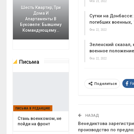
Фев 23, 2022
Шесть Квартир, Три
Дома И
Сутки на Донбассе:
Апартаменты В
погибших военных,
Буковеле: Бывшему
Фев 22, 2022
Командующему…
Зеленский сказал, 
военное положени
Фев 22, 2022
Письма
F
Поделиться
ПИСЬМА В РЕДАКЦИЮ
НАЗАД
Cтань военкомом, не
Венедиктова зарегистри
пойди на фронт
производство по предл