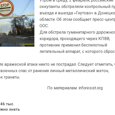
Утром в среду, 2 февраля, российские
оккупанты обстреляли контрольный п
въезда и выезда «Гнутово» в Донецк
области. Об этом сообщает пресс-цент
ООС.
Для обстрела гуманитарного дорожно
коридора, проходящего через КПВВ,
противник применил беспилотный
летательный аппарат, с которого сбро
те вражеской атаки никто не пострадал. Следует отметить, 
 военных спас от ранения личный металлический жетон,
к гранаты.
По материалам: inforesist.org
46 тыс.
ужно знать