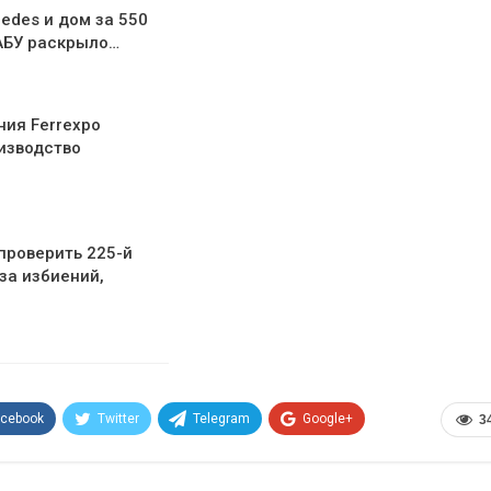
edes и дом за 550
АБУ раскрыло…
ния Ferrexpo
изводство
проверить 225-й
за избиений,
acebook
Twitter
Telegram
Google+
3
Эл. адрес