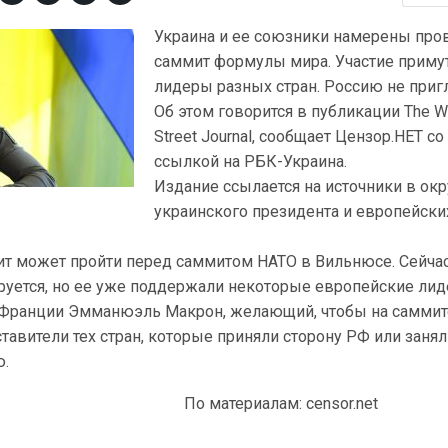
Украина и ее союзники намерены про
саммит формулы мира. Участие приму
лидеры разных стран. Россию не приг
Об этом говорится в публикации The W
Street Journal, сообщает Цензор.НЕТ со
ссылкой на РБК-Украина.
Издание ссылается на источники в ок
украинского президента и европейски
ит может пройти перед саммитом НАТО в Вильнюсе. Сейча
руется, но ее уже поддержали некоторые европейские лид
т Франции Эмманюэль Макрон, желающий, чтобы на саммит
тавители тех стран, которые приняли сторону РФ или заня
ю.
По материалам: censor.net