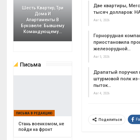
Две квартиры, Merc
Шесть Квартир, Три
тысяч долларов: Н
Дома И
Апартаменты В
Авг 6, 2026
Буковеле: Бывшему
Командующему…
Горнорудная компа
приостановила про
железорудной…
Авг 5, 2026
Письма
Драпатый поручил 
штурмовой полк из-
пыток…
Авг 4, 2026
ПИСЬМА В РЕДАКЦИЮ
F
Поделиться
Cтань военкомом, не
пойди на фронт