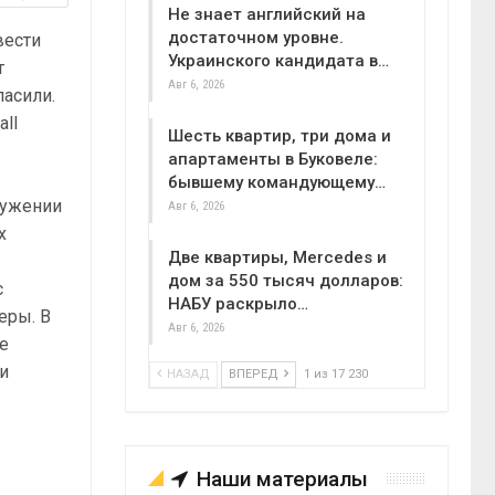
Не знает английский на
достаточном уровне.
вести
Украинского кандидата в…
т
Авг 6, 2026
ласили.
all
Шесть квартир, три дома и
апартаменты в Буковеле:
бывшему командующему…
ружении
Авг 6, 2026
х
Две квартиры, Mercedes и
дом за 550 тысяч долларов:
с
НАБУ раскрыло…
еры. В
Авг 6, 2026
е
ли
НАЗАД
ВПЕРЕД
1 из 17 230
Наши материалы