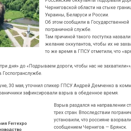
Российские оккупанты подорвали дор
Черниговской области на стыке грани
Украины, Беларуси и России.
Об этом сообщили в Государственной
пограничной службе.
Там причиной такого поступка назвали
желание оккупантов, чтобы их не захв
то же время в ГПСУ отметили, что «вр
 три дня» до «Подрываем дороги, чтобы нас не захватили»»
 Госпогранслужбе.
уне, 30 мая, уточнил спикер ГПСУ Андрей Демченко в ком
граничники зафиксировали взрыв в обеденное время.
Взрыв раздался на направлении с
трех стран. Впоследствии пограни
установили, что россияне взорвал
ния Ferrexpo
сообщением Чернигов — Брянск.
изводство