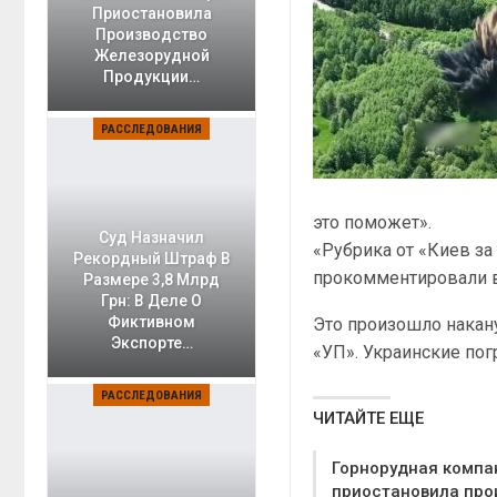
Приостановила
Производство
Железорудной
Продукции…
РАССЛЕДОВАНИЯ
это поможет».
Суд Назначил
«Рубрика от «Киев за
Рекордный Штраф В
прокомментировали в
Размере 3,8 Млрд
Грн: В Деле О
Фиктивном
Это произошло накан
Экспорте…
«УП». Украинские по
РАССЛЕДОВАНИЯ
ЧИТАЙТЕ ЕЩЕ
Горнорудная компа
приостановила про