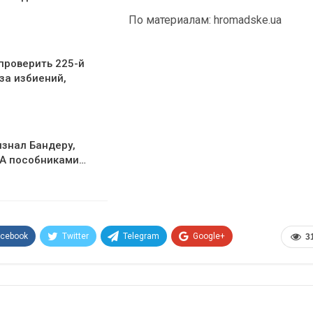
По материалам: hromadske.ua
проверить 225-й
за избиений,
изнал Бандеру,
ПА пособниками…
acebook
Twitter
Telegram
Google+
3
Эл. адрес