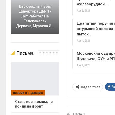
железорудной…
Двоюродный Брат
Авг 5, 2026
Директора ДБР 17
Лет Работал На
Телеканалах
Драпатый поручил 
Деркача, Мураева И…
штурмовой полк из-
пыток…
Авг 4, 2026
Письма
Московский суд пр
Шухевича, ОУН и У
Авг 4, 2026
F
Поделиться
ПИСЬМА В РЕДАКЦИЮ
Cтань военкомом, не
пойди на фронт
НАЗАД