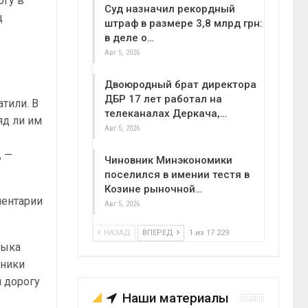
огу в
Суд назначил рекордный
ц
штраф в размере 3,8 млрд грн:
в деле о…
Авг 5, 2026
Двоюродный брат директора
ДБР 17 лет работал на
атили. В
телеканалах Деркача,…
яд ли им
Авг 5, 2026
, —
Чиновник Минэкономики
поселился в имении тестя в
Козине рыночной…
ментарии
Авг 5, 2026
НАЗАД
ВПЕРЕД
1 из 17 229
тыка
чники
и дорогу
Наши материалы