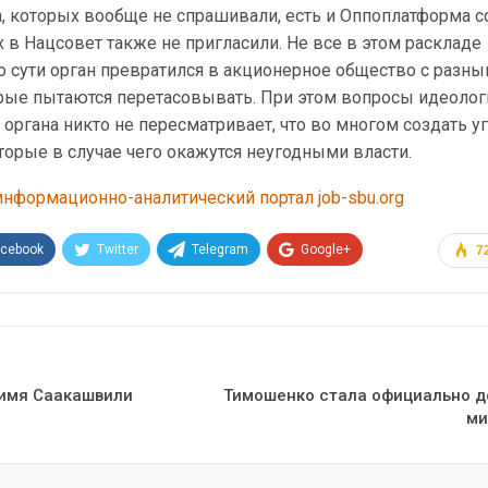
, которых вообще не спрашивали, есть и Оппоплатформа с
 в Нацсовет также не пригласили. Не все в этом раскладе
о сути орган превратился в акционерное общество с разн
орые пытаются перетасовывать. При этом вопросы идеоло
 органа никто не пересматривает, что во многом создать у
орые в случае чего окажутся неугодными власти.
нформационно-аналитический портал job-sbu.org
acebook
Twitter
Telegram
Google+
7
Эл. адрес
имя Саакашвили
Тимошенко стала официально 
ми