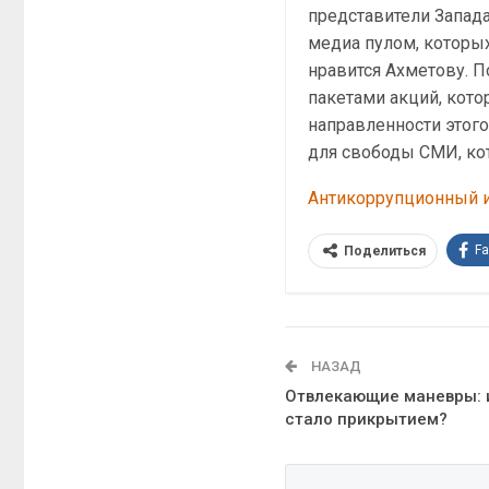
представители Запада
медиа пулом, которых
нравится Ахметову. П
пакетами акций, кот
направленности этого
для свободы СМИ, кот
Антикоррупционный и
F
Поделиться
НАЗАД
Отвлекающие маневры: 
стало прикрытием?