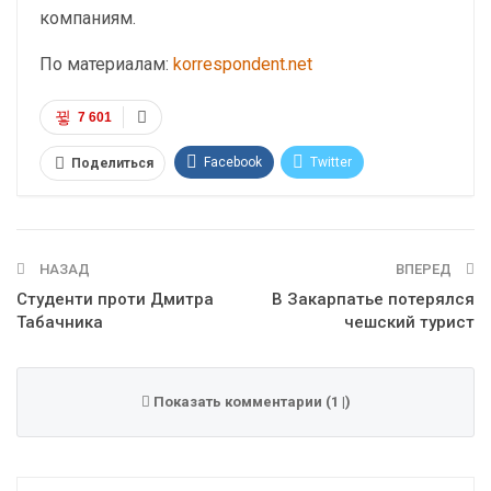
компаниям.
По материалам:
korrespondent.net
7 601
Facebook
Twitter
Поделиться
Telegram
Google+
WhatsApp
Эл. адрес
НАЗАД
ВПЕРЕД
Студенти проти Дмитра
В Закарпатье потерялся
Табачника
чешский турист
Показать комментарии (1 |)