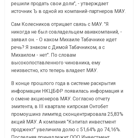
решили продать свои доли", - утверждает
источник Ъ в одной из компаний-партнеров МАУ.
Сам Колесников отрицает связь с МАУ. "Я
никогда не был совладельцем авиакомпаний, -
заявил он. - О каком Михаиле Табачнике идет
речь? Я знаком с Димой Табачником, а с
Михаилом - нет". По словам
высокопоставленного чиновника, ему
неизвестно, кто теперь владеет МАУ.
В конце прошлого года в системе раскрытия
информации НКЦБФР появилась информация и
о смене акционеров МАУ. Согласно отчету
эмитента, в III квартале кипрская Онтобет
промоушинз лимитед сконцентрировала 25,83%
акций МАУ. А компания "Кэпитал инвестмент
проджект" увеличила долю с 51,64% до 74,16%.
Последняя принадлежит ООО Инвестмент