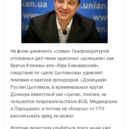
На фоне циничного «слива» Генпрокуратурой
уголовных дел таких одиозных «донецких» как
братья Клюевы или «Юра Енакиевский»,
следствие по «делу Цыплакова» удивляет
темпами и хваткой прокуроров. «Донецкий»
Руслан Цыплаков, в криминальных кругах
Донецка известный как «Цыпа», похоже, не
пользуется покровительством ФСБ, Медведчука
и Порошенко, а потому на «бонусы» от ГПУ
рассчитывать вряд ли может.
Фортуна перестала улыбаться другу ныне уже