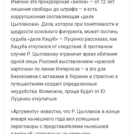
Именно эта прокурорская «вилка» — от 12 лет
лишения свободы до штрафа — и есть
коррупционная составляющая «дела
Цыплакова». Дела, которое при понятливости и
щедрости основного фигуранта, может постичь
судьба «дела Кацуб» — Луценко рассказал, как
Кацуба откупился от следствия. В противном
случае Р. Цыплакову ограничат ареал обитания
одной лишь Россией выставлением «красной
карточки» по линии Интерпола — а это для
бизнесмена с активами в Украине и страстью к
путешествиям создаст определенные
неудобства. Возможно, проще будет от Ю.
Луценко откупиться.
«Аргументу» известно, что Р. Цыплаков в конце
января нынешнего года вел успешные
переговоры с представителями нынешней
власти об «отступных» за закрытие