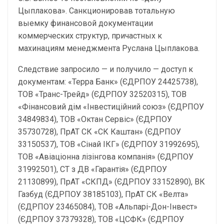
Цыплакова». Санкционировав тотальную
выемку финансовой документации
коммерческих структур, причастных к
махинациям менеджмента Руслана Цыплакова.
Следствие запросило — и получило — доступ к
документам: «Терра Банк» (ЄДРПОУ 24425738),
ТОВ «Транс-Трейд» (ЄДРПОУ 32520315), ТОВ
«Фінансовий дім «Інвестиційний союз» (ЄДРПОУ
34849834), ТОВ «Октан Сервіс» (ЄДРПОУ
35730728), ПрАТ СК «СК Каштан» (ЄДРПОУ
33150537), ТОВ «Сінай ІКГ» (ЄДРПОУ 31992695),
ТОВ «Авіаціонна лізінгова компанія» (ЄДРПОУ
31992501), СТ з ДВ «Гарантія» (ЄДРПОУ
21130899), ПрАТ «СКПД» (ЄДРПОУ 33152890), ВК
Газбуд (ЄДРПОУ 38185103), ПрАТ СК «Велта»
(ЄДРПОУ 23465084), ТОВ «Альпарі-Дон-Інвест»
(ЄДРПОУ 37379328), ТОВ «ЦСФК» (ЄДРПОУ