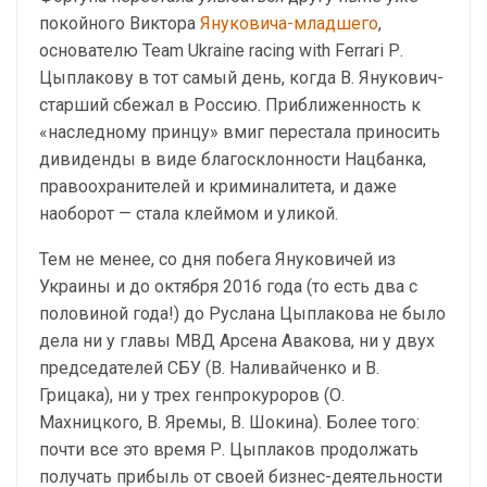
покойного Виктора
Януковича-младшего
,
основателю Team Ukraine racing with Ferrari Р.
Цыплакову в тот самый день, когда В. Янукович-
старший сбежал в Россию. Приближенность к
«наследному принцу» вмиг перестала приносить
дивиденды в виде благосклонности Нацбанка,
правоохранителей и криминалитета, и даже
наоборот — стала клеймом и уликой.
Тем не менее, со дня побега Януковичей из
Украины и до октября 2016 года (то есть два с
половиной года!) до Руслана Цыплакова не было
дела ни у главы МВД Арсена Авакова, ни у двух
председателей СБУ (В. Наливайченко и В.
Грицака), ни у трех генпрокуроров (О.
Махницкого, В. Яремы, В. Шокина). Более того:
почти все это время Р. Цыплаков продолжать
получать прибыль от своей бизнес-деятельности