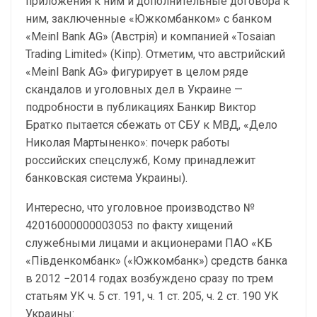
приложения к ним и дополнительные договора к
ним, заключенные «Южкомбанком» с банком
«Meinl Bank AG» (Австрія) и компанией «Tosaian
Trading Limited» (Кіпр). Отметим, что австрийский
«Meinl Bank AG» фигурирует в целом ряде
скандалов и уголовных дел в Украине —
подробности в публикациях Банкир Виктор
Братко пытается сбежать от СБУ к МВД, «Дело
Николая Мартыненко»: почерк работы
российских спецслужб, Кому принадлежит
банковская система Украины).
Интересно, что уголовное производство №
42016000000003053 по факту хищений
служебными лицами и акционерами ПАО «КБ
«Південкомбанк» («Южкомбанк») средств банка
в 2012 −2014 годах возбуждено сразу по трем
статьям УК ч. 5 ст. 191, ч. 1 ст. 205, ч. 2 ст. 190 УК
Украины: