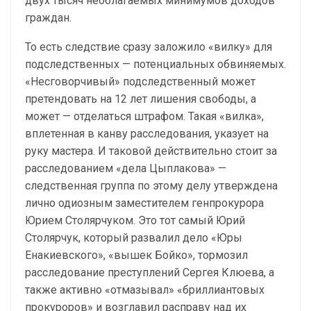
двух тысяч необлагаемых минимумов доходов
граждан.
То есть следствие сразу заложило «вилку» для
подследственных — потенциальных обвиняемых.
«Несговорчивый» подследственный может
претендовать на 12 лет лишения свободы, а
может — отделаться штрафом. Такая «вилка»,
вплетенная в канву расследования, указует на
руку мастера. И таковой действительно стоит за
расследованием «дела Цыплакова» —
следственная группа по этому делу утверждена
лично одиозным заместителем генпрокурора
Юрием Столярчуком. Это тот самый Юрий
Столярчук, который развалил дело «Юры
Енакиевского», «вышек Бойко», тормозил
расследование преступлений Сергея Клюева, а
также активно «отмазывал» «бриллиантовых
прокуроров» и возглавил расправу над их