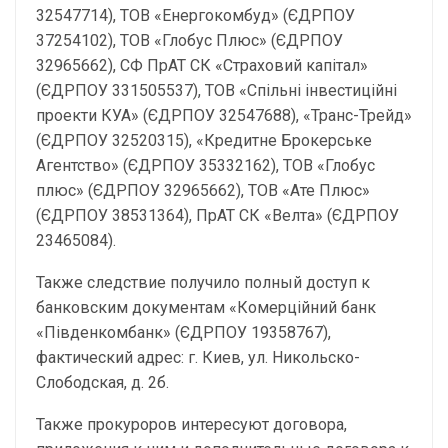
32547714), ТОВ «Енергокомбуд» (ЄДРПОУ
37254102), ТОВ «Глобус Плюс» (ЄДРПОУ
32965662), СФ ПрАТ СК «Страховий капітал»
(ЄДРПОУ 331505537), ТОВ «Спільні інвестиційні
проекти КУА» (ЄДРПОУ 32547688), «Транс-Трейд»
(ЄДРПОУ 32520315), «Кредитне Брокерське
Агентство» (ЄДРПОУ 35332162), ТОВ «Глобус
плюс» (ЄДРПОУ 32965662), ТОВ «Ате Плюс»
(ЄДРПОУ 38531364), ПрАТ СК «Велта» (ЄДРПОУ
23465084).
Также следствие получило полный доступ к
банковским документам «Комерційний банк
«Південкомбанк» (ЄДРПОУ 19358767),
фактический адрес: г. Киев, ул. Никольско-
Слободская, д. 2б.
Также прокуроров интересуют договора,