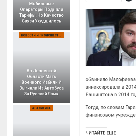
Мобильные
Операторы Подняли
Тарифы, Но Качество
Связи Ухудшилось
НОВОСТИ И ПРОИСШЕСТВИЯ
Во Львовской
Области Мать
обвинило Малофеева 
Военного Избили И
аннексировала в 2014
Выгнали Из Автобуса
За Русский Язык
Вашингтона в 2014 го
Тогда, по словам Гар
АНАЛИТИКА
финансовом учрежде
ЧИТАЙТЕ ЕЩЕ