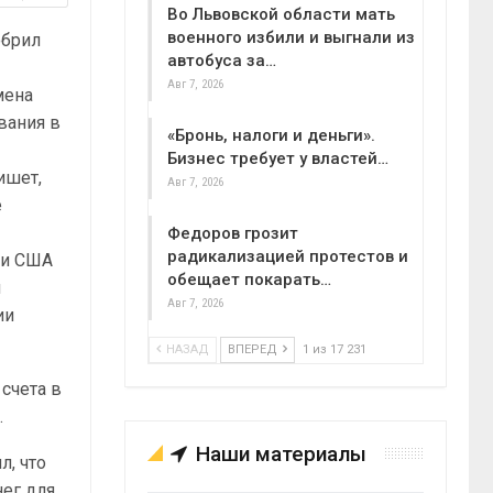
Во Львовской области мать
военного избили и выгнали из
обрил
автобуса за…
Авг 7, 2026
мена
вания в
«Бронь, налоги и деньги».
Бизнес требует у властей…
ишет,
Авг 7, 2026
е
Федоров грозит
радикализацией протестов и
ии США
обещает покарать…
я
Авг 7, 2026
ии
НАЗАД
ВПЕРЕД
1 из 17 231
 счета в
.
Наши материалы
л, что
нег для