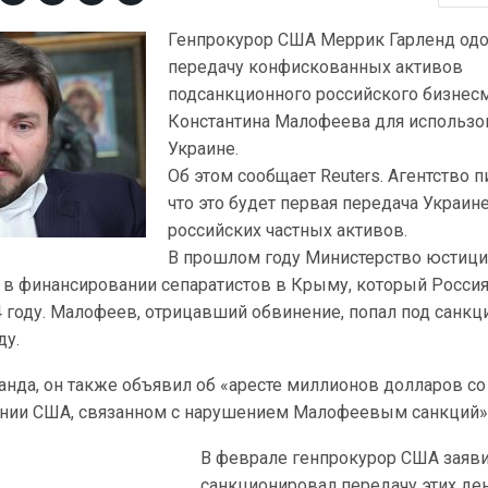
Генпрокурор США Меррик Гарленд од
передачу конфискованных активов
подсанкционного российского бизнес
Константина Малофеева для использо
Украине.
Об этом сообщает Reuters. Агентство п
что это будет первая передача Украин
российских частных активов.
В прошлом году Министерство юстиц
в финансировании сепаратистов в Крыму, который Росси
 году. Малофеев, отрицавший обвинение, попал под санкц
ду.
ланда, он также объявил об «аресте миллионов долларов со
нии США, связанном с нарушением Малофеевым санкций»
В феврале генпрокурор США заяви
санкционировал передачу этих де