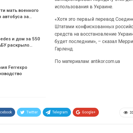
использования в Украине.
ти мать военного
з автобуса за…
«Хотя это первый перевод Соеди
Штатами конфискованных россий
средств на восстановление Украин
edes и дом за 550
будет последним», – сказал Мерр
АБУ раскрыло…
Гарленд.
По материалам: antikor.com.ua
ния Ferrexpo
изводство
acebook
Twitter
Telegram
Google+
3
Эл. адрес