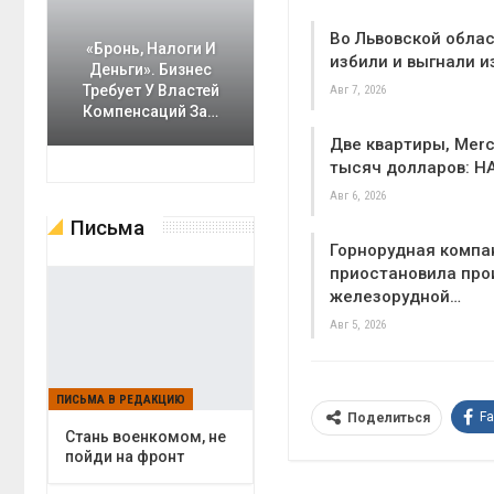
Во Львовской облас
«Бронь, Налоги И
избили и выгнали и
Деньги». Бизнес
Требует У Властей
Авг 7, 2026
Компенсаций За…
Две квартиры, Merc
тысяч долларов: Н
Авг 6, 2026
Письма
Горнорудная компа
приостановила про
железорудной…
Авг 5, 2026
ПИСЬМА В РЕДАКЦИЮ
F
Поделиться
Cтань военкомом, не
пойди на фронт