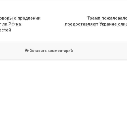
говоры о продлении
Трамп пожаловалс
т ли РФ на
предоставляют Украине сли
остей
Оставить комментарий