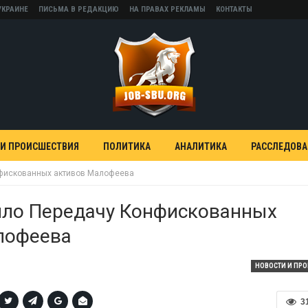
УКРАИНЕ
ПИСЬМА В РЕДАКЦИЮ
НА ПРАВАХ РЕКЛАМЫ
КОНТАКТЫ
 И ПРОИСШЕСТВИЯ
ПОЛИТИКА
АНАЛИТИКА
РАССЛЕДОВ
фискованных активов Малофеева
ло Передачу Конфискованных
лофеева
НОВОСТИ И ПР
3