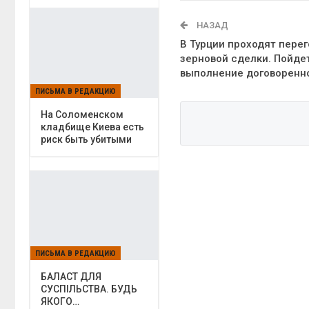
НАЗАД
В Турции проходят пере
зерновой сделки. Пойде
выполнение договоренн
ПИСЬМА В РЕДАКЦИЮ
На Соломенском
кладбище Киева есть
риск быть убитыми
ПИСЬМА В РЕДАКЦИЮ
БАЛАСТ ДЛЯ
СУСПІЛЬСТВА. БУДЬ
ЯКОГО…