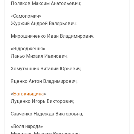
Поляков Максим Анатольевич;
«Самопомич»
Журжий Андрей Валерьевич;
Мирошниченко Иван Владимирович;
«Відродження»
Ланьо Михаил Иванович;
Хомутынник Виталий Юрьевич;
Яценко Антон Владимирович;
«
Батькивщина
»
Луценко Игорь Викторович;
Савченко Надежда Викторовна;
«Воля народа»
Микитась Максим Викторович;