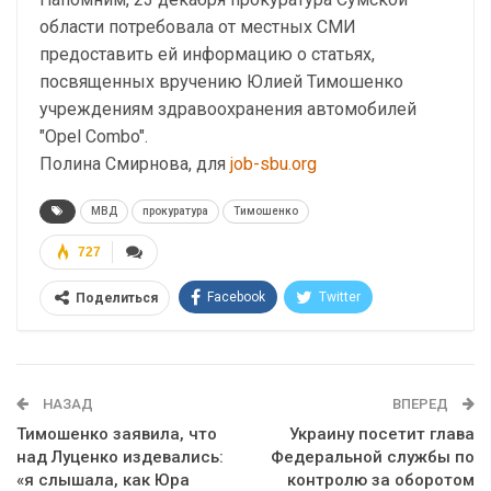
области потребовала от местных СМИ
предоставить ей информацию о статьях,
посвященных вручению Юлией Тимошенко
учреждениям здравоохранения автомобилей
"Opel Combo".
Полина Смирнова, для
job-sbu.org
МВД
прокуратура
Тимошенко
727
Facebook
Twitter
Поделиться
Telegram
Google+
WhatsApp
Эл. адрес
НАЗАД
ВПЕРЕД
Тимошенко заявила, что
Украину посетит глава
над Луценко издевались:
Федеральной службы по
«я слышала, как Юра
контролю за оборотом