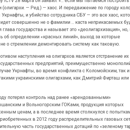
у ICTV 28 марта он заявил: «... если мы пытаемся построить
и (олигархи. — Ред.) — хаос. И передвижение по городу кол
 Укрнафты, и убийство сотрудника СБУ — это все хаос, кот
ь идет совершенно не о фамилии ... каста неприкасаемых бу
 глава государства и называет это «деолигархизация», но,
шь об определении «красных линий», выход за которые
 не о стремлении демонтировать систему как таковую.
тивом наступления на олигархов является отстранение их 
осударственных предприятий, преимущественно монополий
лучае Укрнафты, во время конфликта с Коломойским, так и
 такими украинскими олигархами, как Дмитрий Фирташ ил
ду потерял контроль над ранее «арендованными»
шанским и Вольногорским ГОКами, продукция которых
женным ценам, а в последнее время столкнулся с попытка
риобретенных в 2012 году распределительных газовых сет
ительную часть государственных дотаций по «зеленому та