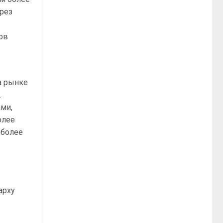
ерез
ов
а рынке
.
ами,
олее
 более
арху