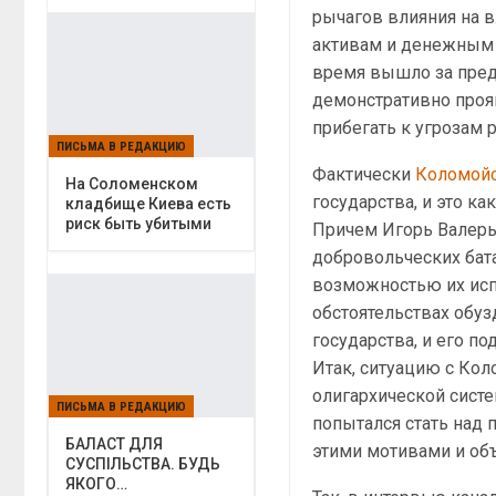
рычагов влияния на 
активам и денежным 
время вышло за пред
демонстративно проя
прибегать к угрозам 
ПИСЬМА В РЕДАКЦИЮ
Фактически
Коломой
На Соломенском
государства, и это ка
кладбище Киева есть
риск быть убитыми
Причем Игорь Валерье
добровольческих бата
возможностью их исп
обстоятельствах обу
государства, и его по
Итак, ситуацию с Кол
олигархической систе
ПИСЬМА В РЕДАКЦИЮ
попытался стать над 
БАЛАСТ ДЛЯ
этими мотивами и об
СУСПІЛЬСТВА. БУДЬ
ЯКОГО…