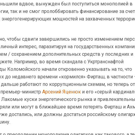
ньшили вдвое, вынужден был поступиться монополией в
гии, так и не смог пролоббировать финансирование за сче
 энергогенерирующих мощностей на захваченных террори
но, чтобы сдвиги завершились не просто изменением перс
​​личный интерес, паразитируя на государственных компания
ем / сохранением дополнительных средств у последних и
жете. Например, во время скандала с Укртранснафтой
ы Коломойского начали откровенно указывать на то, что
ых до недавнего времени «кормился» Фирташ, в частности
 дальше работают по коррупционным схемам, но теперь от
 премьер-министр
Арсений Яценюк
и его «серый кардинал
 Лакомые куски энергетического рынка и привлекательн
еряли или могут в ближайшее время потерять Фирташ и Ахм
уже достались, или должны достаться российскому олигар
шину.
ет о преодолении монополизма олигархов как такового, а т