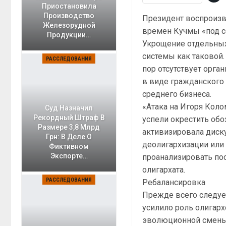
Приостановила
Производство
Президент воспроиз
Железорудной
времен Кучмы «под с
Продукции…
Укрощение отдельных
системы как таковой.
РАССЛЕДОВАНИЯ
пор отсутствует орга
в виде гражданского
среднего бизнеса.
«Атака на Игоря Коло
Суд Назначил
Рекордный Штраф В
успели окрестить обо
Размере 3,8 Млрд
активизировала диску
Грн: В Деле О
деолигархизации или
Фиктивном
Экспорте…
проанализировать по
олигархата.
РАССЛЕДОВАНИЯ
Ребалансировка
Прежде всего следует
усилило роль олигарх
эволюционной смены 