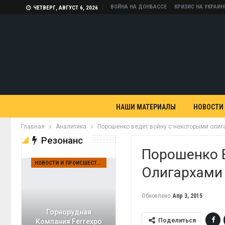
ВОЙНА НА ДОНБАССЕ
КРИЗИС НА УКРАИН
ЧЕТВЕРГ, АВГУСТ 6, 2026
НАШИ МАТЕРИАЛЫ
НОВОСТИ
Главная
Аналитика
Порошенко ведет войну с некоторыми олиг
Резонанс
Порошенко 
НОВОСТИ И ПРОИСШЕСТВИЯ
Олигархами
Обновлено
Апр 3, 2015
Горнорудная
Поделиться
Компания Ferrexpo