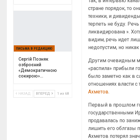
Так, в интервью канал
стране порядок, то он
техники, и дивиденды
терпеть не буду. Реч
ликвидирована ». Хотя
видим, речь идет ли
недопустим, но никак
ПИСЬМА В РЕДАКЦИЮ
Сергій Позняк
Другим очевидным мо
озброєний
«распила» прибыли г
«Демократичною
было заметно как в с
сокирою»…
отношениях власти с
Ахметов
.
НАЗАД
ВПЕРЕД
1 из 68
Первый в прошлом го
государственными Ир
продавалась по зани
лишить его облгазы п
Ахметов потерял знач