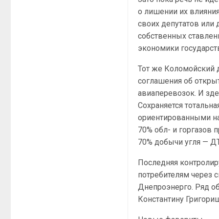
о лишении их влияни
своих депутатов или 
собственных ставлен
экономики государстве
Тот же Коломойский д
соглашения об откры
авиаперевозок. И зде
Сохраняется тотальна
ориентированными на 
70% обл- и горгазов 
70% добычи угля — Д
Последняя контролир
потребителям через 
Днепроэнерго. Ряд о
Константину Григори