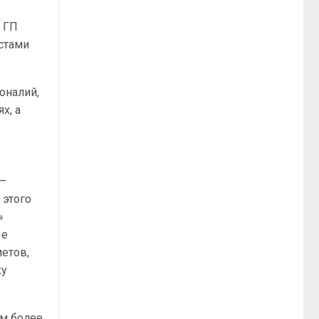
т ГП
стами
оналий,
х, а
 —
 этого
»
ые
етов,
ху
ем более