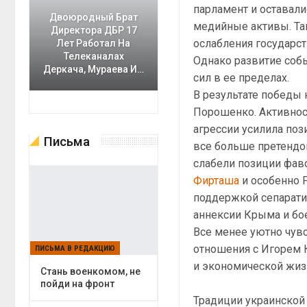
парламент и оставал
Двоюродный Брат
медийные активы. Так
Директора ДБР 17
ослабления государст
Лет Работал На
Телеканалах
Однако развитие соб
Деркача, Мураева И…
сил в ее пределах.
В результате победы 
Порошенко. Активност
агрессии усилила по
Письма
все больше претендо
слабели позиции фав
Фирташа
и особенно Р
поддержкой сепаратис
аннексии Крыма и бо
Все менее уютно чув
отношения с Игорем 
ПИСЬМА В РЕДАКЦИЮ
и экономической жиз
Cтань военкомом, не
пойди на фронт
Традиции украинской