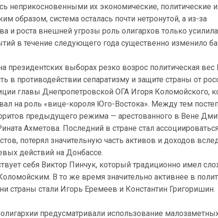
ись неприкосновенными их экономические, политические и
им образом, система осталась почти нетронутой, а из-за
ва и роста внешней угрозы роль олигархов только усилила
ытий в течение следующего года существенно изменило ба
на президентских выборах резко возрос политическая вес
ь в противодействии сепаратизму и защите страны от рос
зиции главы Днепропетровской ОГА Игоря Коломойского, 
вал на роль «вице-короля Юго-Востока». Между тем посте
оритов предыдущего режима — арестованного в Вене Дми
ината Ахметова. Последний в стране стал ассоциироваться
тов, потерял значительную часть активов и доходов всле
евых действий на Донбассе.
ствует себя Виктор Пинчук, который традиционно имел сл
Коломойским. В то же время значительно активнее в поли
ни страны стали Игорь Еремеев и Константин Григоришин.
 олигархии предусматривали использование малозаметны