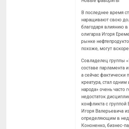
Новые фавориты
В последнее время с
наращивают свою дол
благодаря влиянию в
олигарха Игоря Ерем
рынке нефтепродуктов
похоже, могут вскоре
Совладелец группы «
составе парламента и
а сейчас фактически 
креатура, стал одним
народа» очень часто 
недостаток дисципли
конфликта с группой
Игоря Валерьевича и
определяющим в неда
Кононенко, бизнес-п