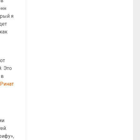
 в
онн
орый я
дет
 как
от
. Это
 в
и
Ринат
ми
ей.
рифу»,