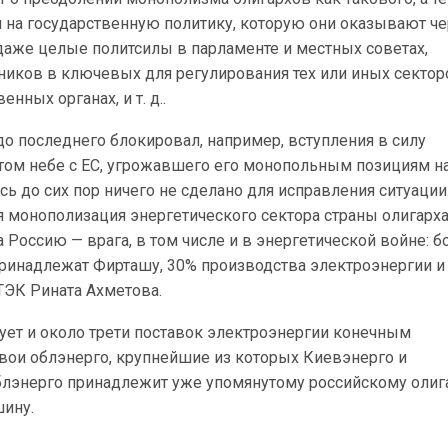
я на государственную политику, которую они оказывают ч
даже целые политсилы в парламенте и местных советах,
ников в ключевых для регулирования тех или иных сектор
нных органах, и т. д..
о последнего блокировал, например, вступления в силу
том небе с ЕС, угрожавшего его монопольным позициям н
сь до сих пор ничего не сделано для исправления ситуации
я монополизация энергетического сектора страны олигарх
Россию — врага, в том числе и в энергетической войне: б
принадлежат Фирташу, 30% производства электроэнергии и
ТЭК Рината Ахметова.
ует и около трети поставок электроэнергии конечным
свои облэнерго, крупнейшие из которых Киевэнерго и
блэнерго принадлежит уже упомянутому российскому олиг
шину.