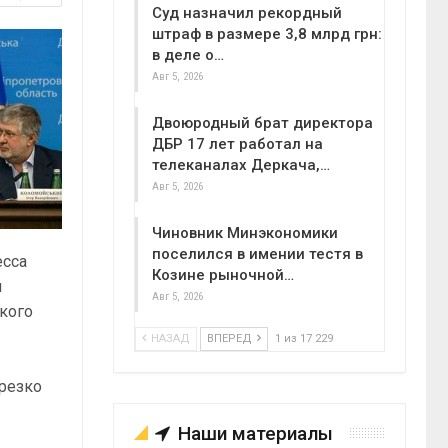
Суд назначил рекордный
штраф в размере 3,8 млрд грн:
в деле о…
Авг 5, 2026
Двоюродный брат директора
ДБР 17 лет работал на
телеканалах Деркача,…
Авг 5, 2026
Чиновник Минэкономики
поселился в имении тестя в
есса
Козине рыночной…
я
Авг 5, 2026
кого
НАЗАД
ВПЕРЕД
1 из 17 229
 резко
Наши материалы