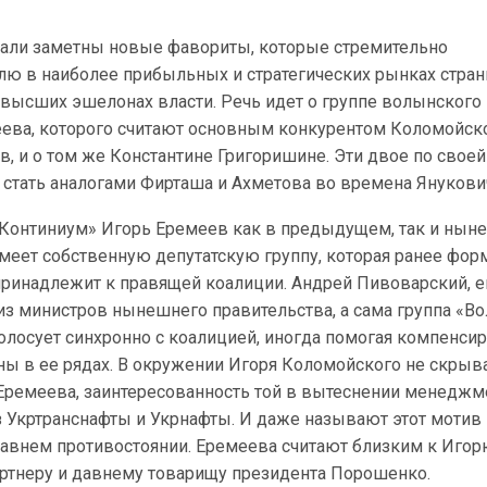
тали заметны новые фавориты, которые стремительно
ю в наиболее прибыльных и стратегических рынках стра
 высших эшелонах власти. Речь идет о группе волынского
еева, которого считают основным конкурентом Коломойск
, и о том же Константине Григоришине. Эти двое по своей
 стать аналогами Фирташа и Ахметова во времена Янукови
Континиум» Игорь Еремеев как в предыдущем, так и ны
меет собственную депутатскую группу, которая ранее фор
принадлежит к правящей коалиции. Андрей Пивоварский, е
 из министров нынешнего правительства, а сама группа «Во
голосует синхронно с коалицией, иногда помогая компенси
ны в ее рядах. В окружении Игоря Коломойского не скры
 Еремеева, заинтересованность той в вытеснении менеджм
з Укртранснафты и Укрнафты. И даже называют этот мотив
внем противостоянии. Еремеева считают близким к Иго
артнеру и давнему товарищу президента Порошенко.