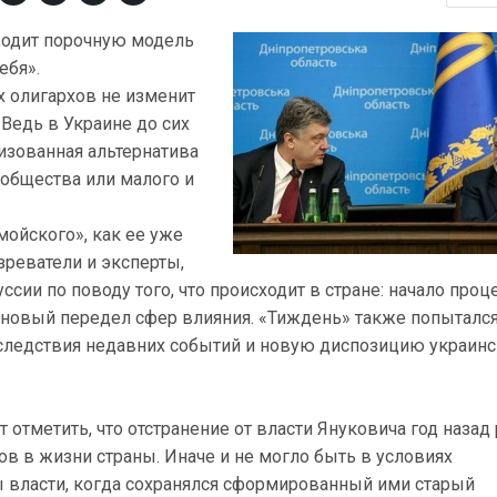
водит порочную модель
ебя».
 олигархов не изменит
 Ведь в Украине до сих
низованная альтернатива
 общества или малого и
мойского», как ее уже
зреватели и эксперты,
ссии по поводу того, что происходит в стране: начало проц
 новый передел сфер влияния. «Тиждень» также попыталс
следствия недавних событий и новую диспозицию украинс
 отметить, что отстранение от власти Януковича год назад
ов в жизни страны. Иначе и не могло быть в условиях
власти, когда сохранялся сформированный ими старый