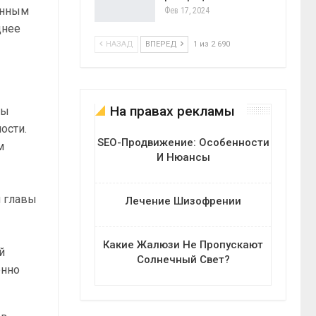
енным
Фев 17, 2024
днее
НАЗАД
ВПЕРЕД
1 из 2 690
На правах рекламы
вы
ости.
SEO-Продвижение: Особенности
м
И Нюансы
я главы
Лечение Шизофрении
Какие Жалюзи Не Пропускают
й
Солнечный Свет?
енно