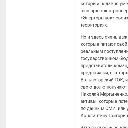
который недавно уме
экспорте электроэнер
«Энергорынок» своих
территориях.
Но и здесь очень важ
которые питают свой 
реальным поступлени
государственном бюд
представители команд
предприятия, с котор
Вольногорский ГОК, и
свою долю получают
Николай Мартыненко.
активы, которые пот
по данным СМИ, или 
Константину Григори
Зато пока речь не ид