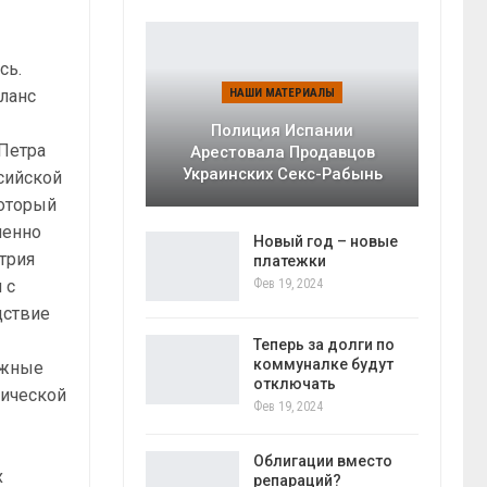
сь.
ланс
НАШИ МАТЕРИАЛЫ
Полиция Испании
 Петра
Арестовала Продавцов
Украинских Секс-Рабынь
сийской
который
пенно
Новый год – новые
трия
платежки
 с
Фев 19, 2024
дствие
Теперь за долги по
коммуналке будут
ожные
отключать
тической
Фев 19, 2024
Облигации вместо
х
репараций?