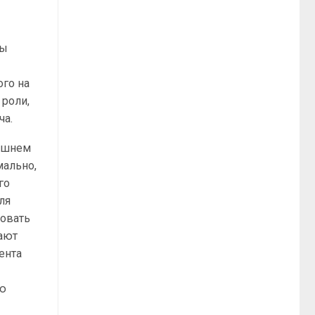
ны
ого на
 роли,
ча.
нешнем
мально,
го
ля
ровать
вают
ента
рю