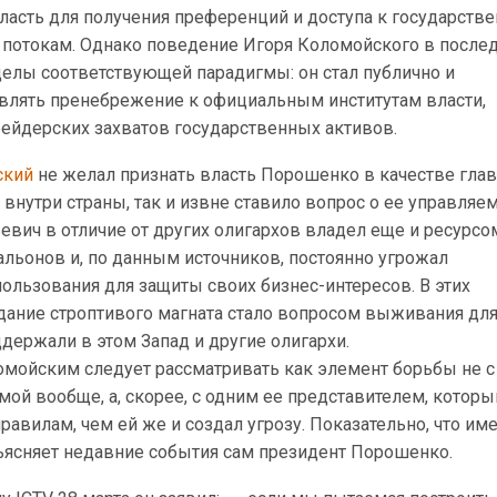
власть для получения преференций и доступа к государств
потокам. Однако поведение Игоря Коломойского в после
елы соответствующей парадигмы: он стал публично и
влять пренебрежение к официальным институтам власти,
рейдерских захватов государственных активов.
ский
не желал признать власть Порошенко в качестве гла
к внутри страны, так и извне ставило вопрос о ее управляем
вич в отличие от других олигархов владел еще и ресурсо
льонов и, по данным источников, постоянно угрожал
ользования для защиты своих бизнес-интересов. В этих
здание строптивого магната стало вопросом выживания дл
ддержали в этом Запад и другие олигархи.
омойским следует рассматривать как элемент борьбы не с
мой вообще, а, скорее, с одним ее представителем, которы
правилам, чем ей же и создал угрозу. Показательно, что им
ъясняет недавние события сам президент Порошенко.