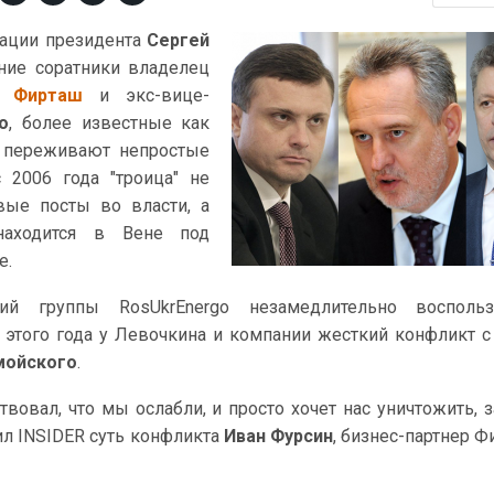
рации президента
Сергей
ние соратники владелец
й Фирташ
и экс-вице-
о
, более известные как
, переживают непростые
 2006 года "троица" не
вые посты во власти, а
аходится в Вене под
е.
ий группы RosUkrEnergo незамедлительно воспольз
 этого года у Левочкина и компании жесткий конфликт с
мойского
.
вовал, что мы ослабли, и просто хочет нас уничтожить, з
нил INSIDER суть конфликта
Иван Фурсин
, бизнес-партнер Ф