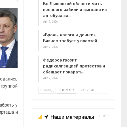
Во Львовской области мать
военного избили и выгнали из
автобуса за…
Авг 7, 2026
«Бронь, налоги и деньги».
Бизнес требует у властей…
Авг 7, 2026
Федоров грозит
радикализацией протестов и
обещает покарать…
овались
Авг 7, 2026
 группой
НАЗАД
ВПЕРЕД
1 из 17 231
абрать у
ирташа и
Наши материалы