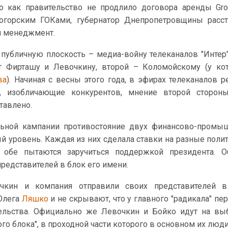
го как правительство не продлило договора аренды Gr
горским ГОКами, губернатор Днепропетровщины расст
й менеджмент.
публичную плоскость – медиа-войну телеканалов "Интер" 
 Фирташу и Левочкину, второй – Коломойскому (у кот
ва
). Начиная с весны этого года, в эфирах телеканалов р
, изобличающие конкурентов, мнение второй сторон
тавлено.
льной кампании противостояние двух финансово-промы
й уровень. Каждая из них сделала ставки на разные поли
 обе пытаются заручиться поддержкой президента. 
редставителей в блок его имени.
кин и компания отправили своих представителей в
Олега
Ляшко
и не скрывают, что у главного "радикала" пе
тельства. Официально же Левочкин и Бойко идут на в
го блока", в проходной части которого в основном их люди