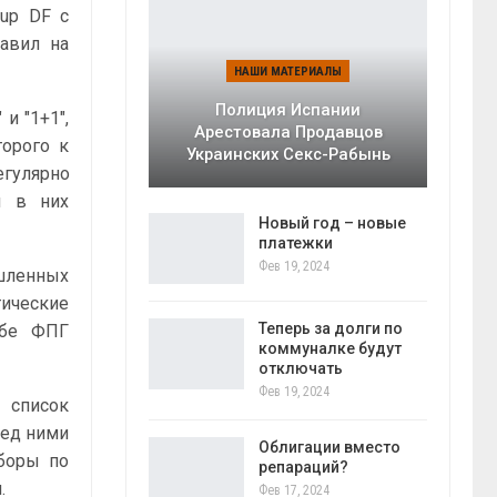
oup DF с
авил на
НАШИ МАТЕРИАЛЫ
Полиция Испании
и "1+1",
Арестовала Продавцов
орого к
Украинских Секс-Рабынь
егулярно
ы в них
Новый год – новые
платежки
Фев 19, 2024
шленных
тические
Теперь за долги по
Обе ФПГ
коммуналке будут
отключать
Фев 19, 2024
 список
ред ними
Облигации вместо
ыборы по
репараций?
.
Фев 17, 2024