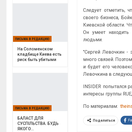
Следует отметить, 
своего бизнеса, Бой
Киевской области. Чт
Он умеет находить 
людьми.
ПИСЬМА В РЕДАКЦИЮ
На Соломенском
"Сергей Левочкин - 
кладбище Киева есть
много связей. Поэтому
риск быть убитыми
и будет его человек
Левочкина в следую
INSIDER попытался р
интересы группы RUE,
По материалам:
thein
ПИСЬМА В РЕДАКЦИЮ
БАЛАСТ ДЛЯ
F
Поделиться
СУСПІЛЬСТВА. БУДЬ
ЯКОГО…