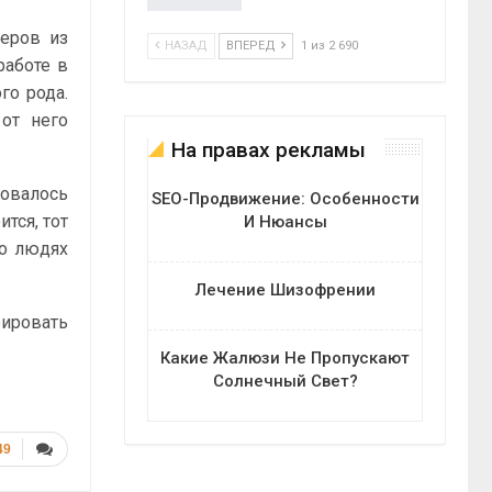
жеров из
НАЗАД
ВПЕРЕД
1 из 2 690
работе в
го рода.
от него
На правах рекламы
зовалось
SEO-Продвижение: Особенности
ится, тот
И Нюансы
 о людях
Лечение Шизофрении
бировать
Какие Жалюзи Не Пропускают
Солнечный Свет?
49