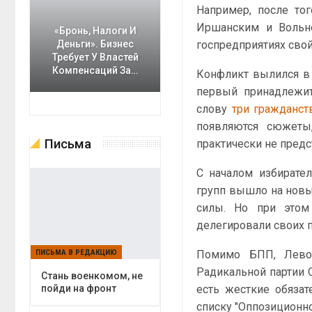
Например, после то
Иршанским и Вольно
«Бронь, Налоги И
госпредприятиях сво
Деньги». Бизнес
Требует У Властей
Компенсаций За…
Конфликт вылился в 
первый принадлежит
слову
три гражданст
появляются сюжеты
Письма
практически не предс
С началом избирате
групп вышло на новы
силы. Но при этом
делегировали своих п
Помимо БПП, Левоч
ПИСЬМА В РЕДАКЦИЮ
Радикальной партии 
Cтань военкомом, не
есть жесткие обяза
пойди на фронт
списку "Оппозиционно