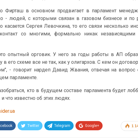
что Фирташ в основном продвигает в парламент менед
ко - людей, с которыми связан в газовом бизнесе и по 
о касается Сергея Левочкина, то его связи несколько ино
контакт со многими, формально никак независящими 
это опытный орговик. У него за годы работы в АП обра
 в его схеме все не так, как у олигархов. С кем он договор
ом", - говорит нардеп Давид Жвания, отвечая на вопрос
щем парламенте.
азобраться, кто в будущем составе парламента будет лоб
 и что известно об этих людях.
sider.ua
acebook
Twitter
Telegram
Google+
1 1
Эл. адрес