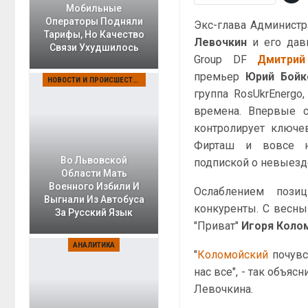
Мобильные
Операторы Подняли
Экс-глава Админист
Тарифы, Но Качество
Левочкин
и его дав
Связи Ухудшилось
Group DF
Дмитри
премьер
Юрий Бойк
НОВОСТИ И ПРОИСШЕСТВИЯ
группа RosUkrEnergo
времена. Впервые с
контролирует ключе
Фирташ и вовсе н
Во Львовской
подпиской о невыезд
Области Мать
Военного Избили И
Ослаблением позиц
Выгнали Из Автобуса
конкуренты. С весны
За Русский Язык
"Приват"
Игоря Коло
АНАЛИТИКА
"
Коломойский
почувст
нас все", - так объяс
Левочкина.