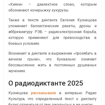
«Кияхи»
– диалектное слово, которым
обозначают кочерыжку кукурузы.
Также в тексте диктанта Евгения Кузнецова
упоминает баллистические ракеты, дроны и
аббревиатуру
РЭБ
– радиоэлектронная борьба,
которую применяют для превосходства в
боевых условиях.
Возникает в диктанте и выражение
«прозябать в
вечном грызе»
, что буквально означает
бессмысленно жить в постоянных душевных
мучениях.
О радиодиктанте 2025
Кузнецова
рассказывала
в интервью Радио
Культура, что определенный текст к диктанту
будет отличаться от тем, раскрытых в ее книгах.